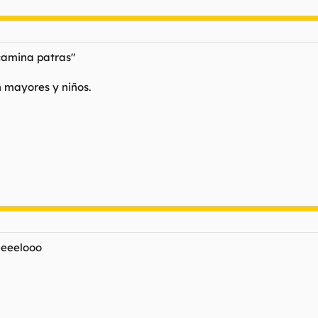
 camina patras"
 mayores y niños.
eeeelooo