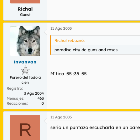
Richal
Guest
11 Ago 2005
Richal rebuznó:
paradise city de guns and roses.
invanvan
Mítica :35 :35 :35
Forero del todo a
cien
Registro
3 Ago 2004
Mensajes
463
Reacciones
0
11 Ago 2005
R
sería un puntazo escucharla en un bare