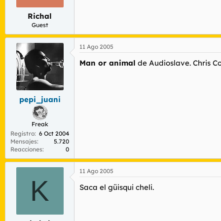
Richal
Guest
11 Ago 2005
Man or animal
de Audioslave. Chris Co
pepi_juani
Freak
Registro
6 Oct 2004
Mensajes
5.720
Reacciones
0
11 Ago 2005
K
Saca el güisqui cheli.