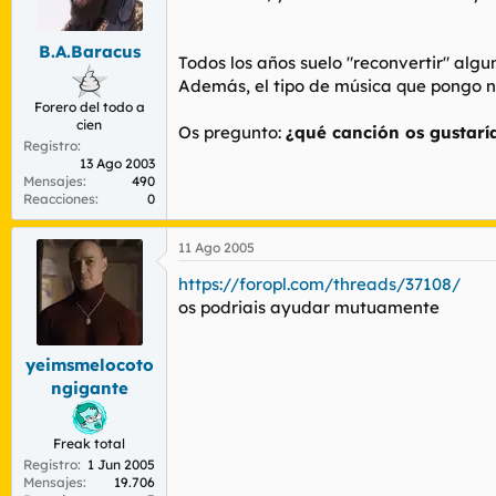
r
n
d
i
e
c
B.A.Baracus
Todos los años suelo "reconvertir" algu
l
i
Además, el tipo de música que pongo no
t
o
Forero del todo a
e
cien
m
Os pregunto:
¿qué canción os gustaría
Registro
a
13 Ago 2003
Mensajes
490
Reacciones
0
11 Ago 2005
https://foropl.com/threads/37108/
os podriais ayudar mutuamente
yeimsmelocoto
ngigante
Freak total
Registro
1 Jun 2005
Mensajes
19.706