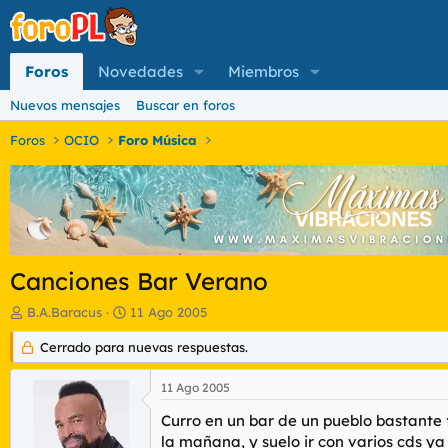
Foros
Novedades
Miembros
Nuevos mensajes
Buscar en foros
Foros
OCIO
Foro Música
Canciones Bar Verano
I
F
B.A.Baracus
11 Ago 2005
n
e
i
Cerrado para nuevas respuestas.
c
c
h
i
a
11 Ago 2005
a
d
d
e
Curro en un bar de un pueblo bastante f
o
i
la mañana, y suelo ir con varios cds y