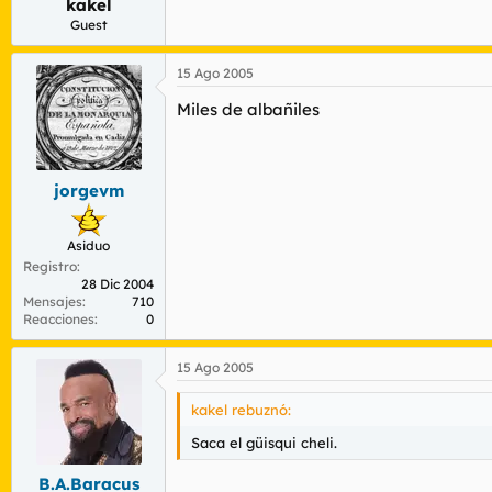
kakel
Guest
15 Ago 2005
Miles de albañiles
jorgevm
Asiduo
Registro
28 Dic 2004
Mensajes
710
Reacciones
0
15 Ago 2005
kakel rebuznó:
Saca el güisqui cheli.
B.A.Baracus