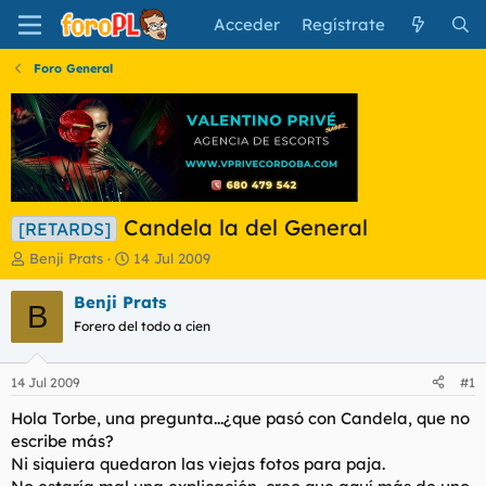
Acceder
Regístrate
Foro General
Candela la del General
[RETARDS]
I
F
Benji Prats
14 Jul 2009
n
e
i
c
Benji Prats
B
c
h
Forero del todo a cien
i
a
a
d
d
e
14 Jul 2009
#1
o
i
r
n
Hola Torbe, una pregunta...¿que pasó con Candela, que no
d
i
escribe más?
e
c
Ni siquiera quedaron las viejas fotos para paja.
l
i