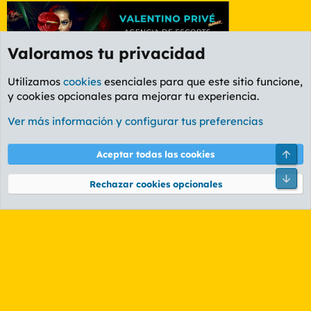
Valoramos tu privacidad
Utilizamos
cookies
esenciales para que este sitio funcione,
y cookies opcionales para mejorar tu experiencia.
Foro General
Ver más información y configurar tus preferencias
Cookies
PL OLDSTYLE AMARILLO
Cambiar fuente
Español (ES)
Arri
Aceptar todas las cookies
Contáctanos
Términos y reglas
Política de privacidad
Ayuda
R
Pie
S
Rechazar cookies opcionales
S
®
Community platform by XenForo
© 2010-2026 XenForo Ltd.