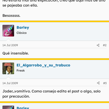
No estaría mal una explicación, creo que aquí más de uno
t
o
se pajeaba con ella.
e
m
a
Besosssss.
Barley
Clásico
14 Jul 2009
#2
Qué insensible.
El_Algarrobo_y_su_trabuco
Freak
14 Jul 2009
#3
Joder...vomitivo. Como consejo edita el post o algo, solo
por precaución.
Barley