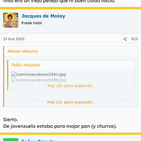
final era un viejo pellejo que ni buen caldo hacía.
Jacques de Molay
Freak total
19 Ene 2005
#15
Alekos rebuznó:
TkRoi rebuznó:
una lastima
Haz clic para expandir...
En sus años mozos debia de estar un rato buena, pero al final
Haz clic para expandir...
era un viejo pellejo que ni buen caldo hacía.
Sierto.
De jovenzuela estaba para mojar pan (y churros).