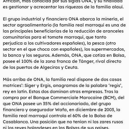
Africain, más conocida por sus siglas ONA, y su finalidad
es gestionar y acrecentar las riquezas de la familia alauí.
El grupo industrial y financiero ONA abarca la minería, el
sector agroalimentario (la familia real marroquí es una de
las principales beneficiarias de la reducción de aranceles
comunitarios para el tomate marroquí, que tanto
perjudica a los cultivadores españoles), la pesca (otro
sector en el que choca con españoles), los supermercados,
la banca y los seguros. Además, ONA, que cotiza en Bolsa,
posee el 100% de la zona franca de Tánger, rival directo
de los puertos de Algeciras y Ceuta.
Más arriba de ONA, la familia real dispone de dos casas
matrices’: Siger y Ergis, anagramas de la palabra ‘regis’,
rey en latín. Estas dos dominan otras empresas. Tras la
compra por el Banque Commerciale Marocaine (BCM), del
que ONA posee un 35% del accionariado, del grupo
financiero y asegurador Wafa, en diciembre de 2003, la
familia real marroquí controla el 60% de la Bolsa de
Casablanca. Una posición que no tenían ni los zares rusos
ni los reyes holandeses en las Bolsas de sus países.