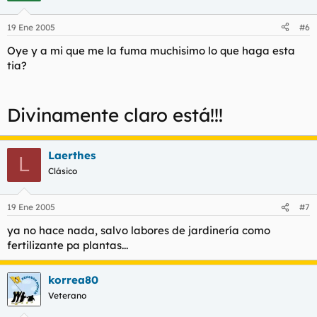
ONA no es importante para la dinastía únicamente por su
carácter económico. En unas oficinas del holding conoció
19 Ene 2005
#6
Mohamed VI a la que hoy es su esposa: Lalla Salma Bennani.
Oye y a mi que me la fuma muchisimo lo que haga esta
La nueva princesa desempeñó su primer empleo en ONA como
tia?
ingeniero de sistemas de informacion, donde había efectuado
un cursillo de seis meses.
https://www.minutodigital.com/noticias/carmina.htm
Divinamente claro está!!!
Laerthes
L
Clásico
19 Ene 2005
#7
ya no hace nada, salvo labores de jardinería como
fertilizante pa plantas...
korrea80
Veterano