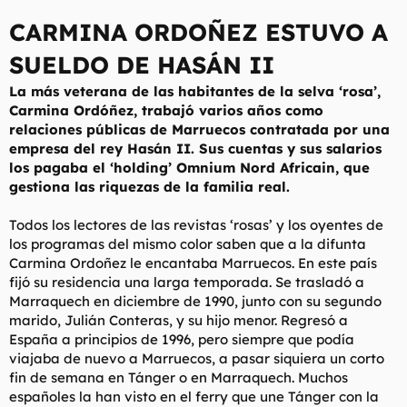
l
i
CARMINA ORDOÑEZ ESTUVO A
t
o
e
SUELDO DE HASÁN II
m
a
La más veterana de las habitantes de la selva ‘rosa’,
Carmina Ordóñez, trabajó varios años como
relaciones públicas de Marruecos contratada por una
empresa del rey Hasán II. Sus cuentas y sus salarios
los pagaba el ‘holding’ Omnium Nord Africain, que
gestiona las riquezas de la familia real.
Todos los lectores de las revistas ‘rosas’ y los oyentes de
los programas del mismo color saben que a la difunta
Carmina Ordoñez le encantaba Marruecos. En este país
fijó su residencia una larga temporada. Se trasladó a
Marraquech en diciembre de 1990, junto con su segundo
marido, Julián Conteras, y su hijo menor. Regresó a
España a principios de 1996, pero siempre que podía
viajaba de nuevo a Marruecos, a pasar siquiera un corto
fin de semana en Tánger o en Marraquech. Muchos
españoles la han visto en el ferry que une Tánger con la