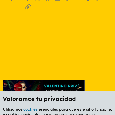
Enlace
Valoramos tu privacidad
Utilizamos
cookies
esenciales para que este sitio funcione,
y cookies opcionales para mejorar tu experiencia.