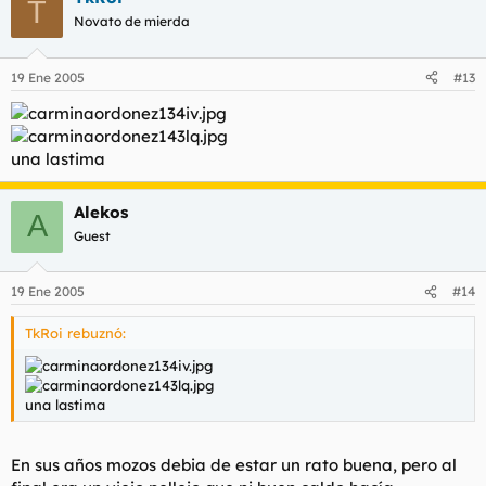
T
Novato de mierda
19 Ene 2005
#13
una lastima
Alekos
A
Guest
19 Ene 2005
#14
TkRoi rebuznó:
una lastima
En sus años mozos debia de estar un rato buena, pero al