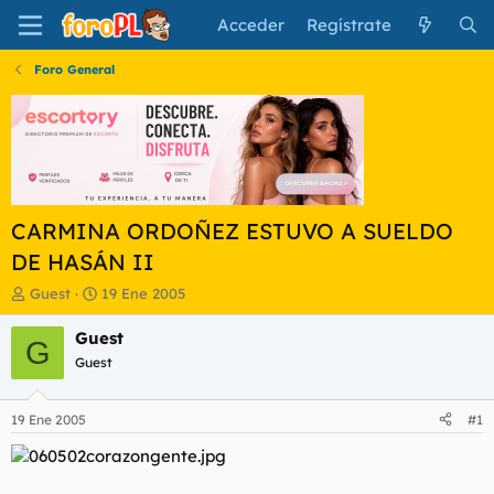
Acceder
Regístrate
Foro General
CARMINA ORDOÑEZ ESTUVO A SUELDO
DE HASÁN II
I
F
Guest
19 Ene 2005
n
e
i
c
Guest
G
c
h
Guest
i
a
a
d
d
e
19 Ene 2005
#1
o
i
r
n
d
i
e
c