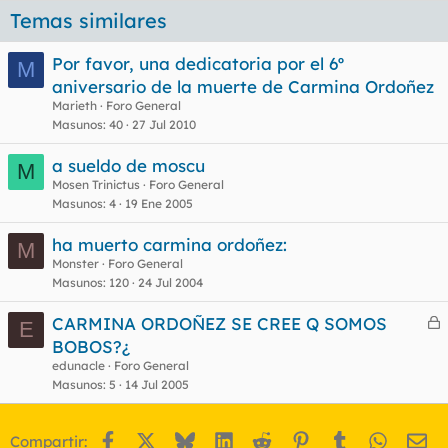
Temas similares
Por favor, una dedicatoria por el 6º
M
aniversario de la muerte de Carmina Ordoñez
Marieth
Foro General
Masunos
40
27 Jul 2010
a sueldo de moscu
M
Mosen Trinictus
Foro General
Masunos
4
19 Ene 2005
ha muerto carmina ordoñez:
M
Monster
Foro General
Masunos
120
24 Jul 2004
CARMINA ORDOÑEZ SE CREE Q SOMOS
E
e
BOBOS?¿
r
edunacle
Foro General
r
Masunos
5
14 Jul 2005
Facebook
X
Bluesky
LinkedIn
Reddit
Pinterest
Tumblr
WhatsA
Em
Compartir:
o