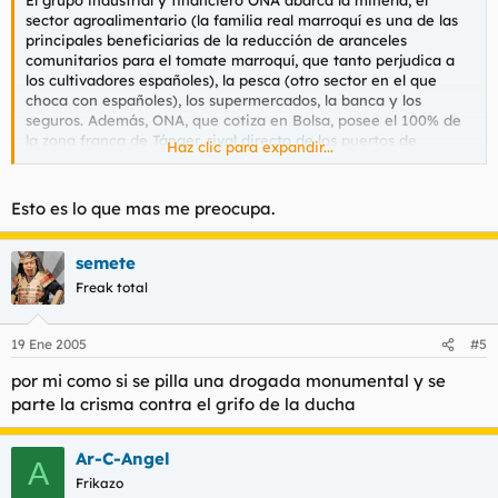
El grupo industrial y financiero ONA abarca la minería, el
sector agroalimentario (la familia real marroquí es una de las
principales beneficiarias de la reducción de aranceles
comunitarios para el tomate marroquí, que tanto perjudica a
los cultivadores españoles), la pesca (otro sector en el que
choca con españoles), los supermercados, la banca y los
seguros. Además, ONA, que cotiza en Bolsa, posee el 100% de
la zona franca de Tánger, rival directo de los puertos de
Haz clic para expandir...
Algeciras y Ceuta.
Más arriba de ONA, la familia real dispone de dos casas
Esto es lo que mas me preocupa.
matrices’: Siger y Ergis, anagramas de la palabra ‘regis’, rey en
latín. Estas dos dominan otras empresas. Tras la compra por el
Banque Commerciale Marocaine (BCM), del que ONA posee un
semete
35% del accionariado, del grupo financiero y asegurador Wafa,
Freak total
en diciembre de 2003, la familia real marroquí controla el 60%
de la Bolsa de Casablanca. Una posición que no tenían ni los
zares rusos ni los reyes holandeses en las Bolsas de sus países.
19 Ene 2005
#5
por mi como si se pilla una drogada monumental y se
Entre los socios del rey Mohamed VI en estos negocios
financieros se encuentran el BSCH (tiene sendos porcentajes
parte la crisma contra el grifo de la ducha
del BCM y de ONA), Caja Madrid (inversor en BCM) y BBVA
(poseía casi el 10% de Wafabank antes de la venta del grupo
Ar-C-Angel
Wafa). No es por tanto Carmina Ordóñez la única que hacía
A
negocios con el sultán.
Frikazo