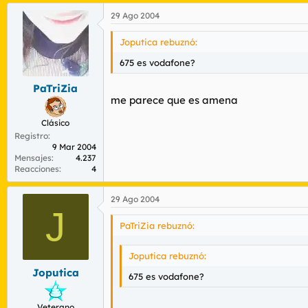
29 Ago 2004
Joputica rebuznó:
675 es vodafone?
PaTriZia
me parece que es amena
Clásico
Registro
9 Mar 2004
Mensajes
4.237
Reacciones
4
29 Ago 2004
J
PaTriZia rebuznó:
Joputica rebuznó:
Joputica
675 es vodafone?
Veterano