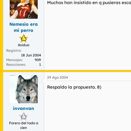
r
Muchos han insistido en q pusieras esca
n
d
i
e
c
l
i
t
o
Nemesio era
e
mi perro
m
a
Asiduo
Registro
18 Jun 2004
Mensajes
909
Reacciones
1
29 Ago 2004
Respaldo la propuesta. 8)
invanvan
Forero del todo a
cien