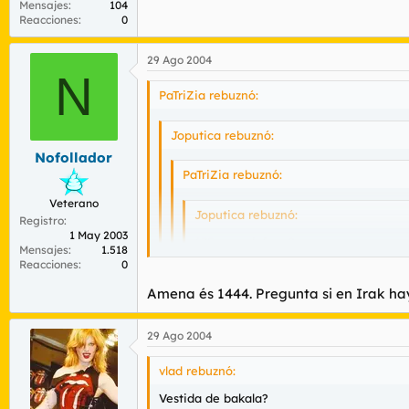
Mensajes
104
Reacciones
0
29 Ago 2004
N
PaTriZia rebuznó:
Joputica rebuznó:
Nofollador
PaTriZia rebuznó:
Veterano
Joputica rebuznó:
Registro
1 May 2003
675 es vodafone?
Mensajes
1.518
Reacciones
0
me parece que es amena
Amena és 1444. Pregunta si en Irak hay
hihihihihihi, no me fio, hihihhih
29 Ago 2004
Gondios me estoy dejando una pasta. Gr
vlad rebuznó:
Vestida de bakala?