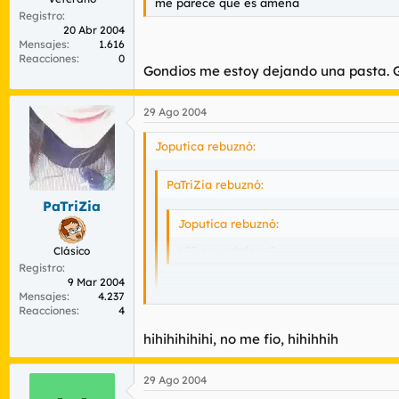
me parece que es amena
Registro
20 Abr 2004
Mensajes
1.616
Reacciones
0
Gondios me estoy dejando una pasta. 
29 Ago 2004
Joputica rebuznó:
PaTriZia rebuznó:
PaTriZia
Joputica rebuznó:
675 es vodafone?
Clásico
Registro
9 Mar 2004
me parece que es amena
Mensajes
4.237
Reacciones
4
hihihihihihi, no me fio, hihihhih
Gondios me estoy dejando una pasta. Grac
29 Ago 2004