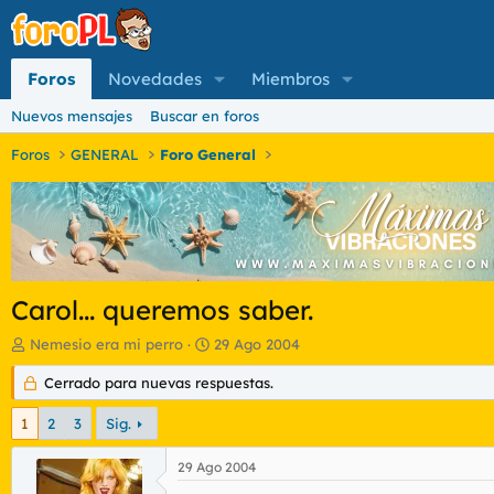
Foros
Novedades
Miembros
Nuevos mensajes
Buscar en foros
Foros
GENERAL
Foro General
Carol... queremos saber.
I
F
Nemesio era mi perro
29 Ago 2004
n
e
i
Cerrado para nuevas respuestas.
c
c
h
i
a
1
2
3
Sig.
a
d
d
e
29 Ago 2004
o
i