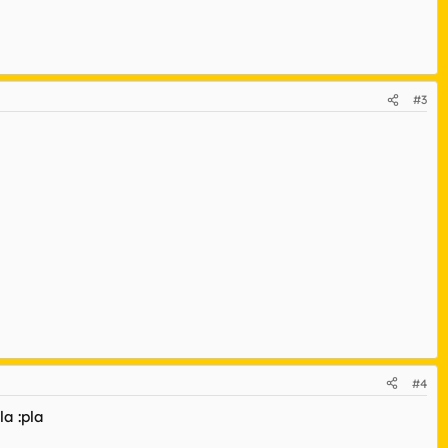
#3
#4
la :pla