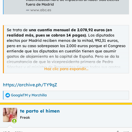
fuera de Madrid
www.abc.es
Se trata de
una cuantía mensual de 2.078,92 euros (en
realidad más, pues se cobran 14 pagas)
. Los diputados
electos por Madrid reciben menos de la mitad, 992,31 euros,
pero en su caso sobrepasan los 2.000 euros porque el Congreso
entiende que los diputados en cuestión tienen que asumir
gastos de alojamiento en la capital de España. Pero se da la
circunstancia de que la vicepresidenta primera de Pedro
Sánchez y el ministro de Transportes tienen todos sus gastos
Haz clic para expandir...
cubiertos como ministros. Ambos residen en casas propiedad
de Patrimonio del Estado. En el caso de Montero es una
vivienda habilitada dentro de las dependencias del Ministerio
https://archive.ph/TY9qZ
de Hacienda, mientras que
Óscar Puente
habita un lujoso ático
cerca del Congreso de los Diputados, como publicó ABC.
GoogleTM
y
Morzhilla
R
e
a
te parto el himen
c
c
Freak
i
o
n