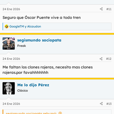
o
n
24 Ene 2026
#11
e
s
Seguro que Óscar Puente vive a todo tren
:
GoogleTM
y
Alcaudon
R
e
a
segismundo sociopata
c
c
Freak
i
o
n
24 Ene 2026
#12
e
s
Me faltan los clones rojeras, necesito mas clones
:
rojeras.por favahhhhhhh
Me lo dijo Pérez
Clásico
24 Ene 2026
#13
segismundo sociopata rebuznó: