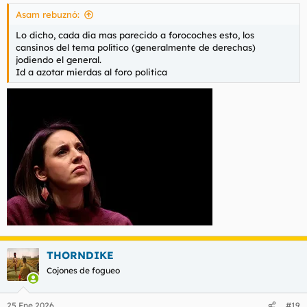
s
Asam rebuznó:
:
Lo dicho, cada dia mas parecido a forocoches esto, los
cansinos del tema político (generalmente de derechas)
jodiendo el general.
Id a azotar mierdas al foro politica
THORNDIKE
Cojones de fogueo
25 Ene 2026
#19