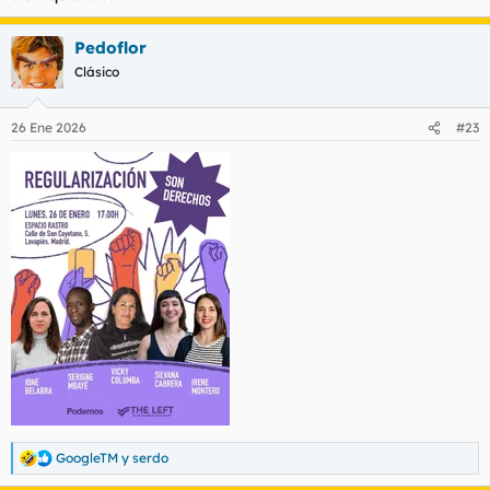
Pedoflor
Clásico
26 Ene 2026
#23
GoogleTM
y
serdo
R
e