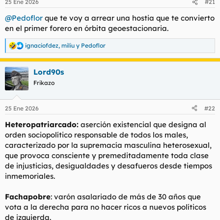
25 Ene 2026
#21
e
s
@Pedoflor
que te voy a arrear una hostia que te convierto
:
en el primer forero en órbita geoestacionaria.
ignaciofdez
,
miliu
y
Pedoflor
R
e
a
Lord90s
c
c
Frikazo
i
o
n
25 Ene 2026
#22
e
s
Heteropatriarcado:
aserción existencial que designa al
:
orden sociopolítico responsable de todos los males,
caracterizado por la supremacía masculina heterosexual,
que provoca consciente y premeditadamente toda clase
de injusticias, desigualdades y desafueros desde tiempos
inmemoriales.
Fachapobre
: varón asalariado de más de 30 años que
vota a la derecha para no hacer ricos a nuevos políticos
de izquierda.