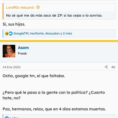
s
Lord90s rebuznó:
:
No sé qué me da más asco de ZP: si las cejas o la sonrisa.
Si, sus hijas.
GoogleTM
,
tesifonte
,
Alcaudon
y 2 más
R
e
a
Asam
c
c
Freak
i
o
n
14 Ene 2026
#6
e
s
Ostia, google tm, el que faltaba.
:
¿Pero qué le pasa a la gente con la política? ¿Cuanto
hate, no?
Paz, hermanos, relax, que en 4 dias estamos muertos.