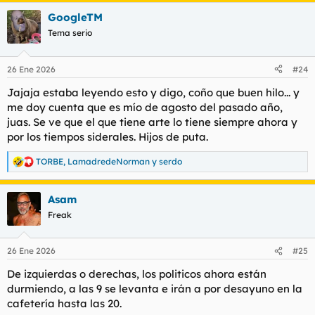
a
GoogleTM
c
c
Tema serio
i
o
n
26 Ene 2026
#24
e
s
Jajaja estaba leyendo esto y digo, coño que buen hilo... y
:
me doy cuenta que es mío de agosto del pasado año,
juas. Se ve que el que tiene arte lo tiene siempre ahora y
por los tiempos siderales. Hijos de puta.
TORBE
,
LamadredeNorman
y
serdo
R
e
a
Asam
c
c
Freak
i
o
n
26 Ene 2026
#25
e
s
De izquierdas o derechas, los politicos ahora están
:
durmiendo, a las 9 se levanta e irán a por desayuno en la
cafetería hasta las 20.