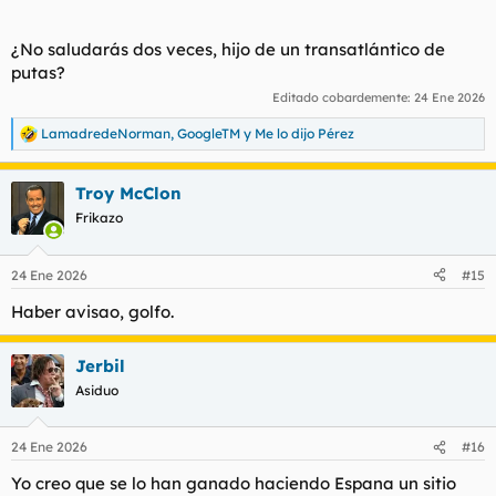
¿No saludarás dos veces, hijo de un transatlántico de
putas?
Editado cobardemente:
24 Ene 2026
LamadredeNorman
,
GoogleTM
y
Me lo dijo Pérez
R
e
a
Troy McClon
c
c
Frikazo
i
o
n
24 Ene 2026
#15
e
s
Haber avisao, golfo.
:
Jerbil
Asiduo
24 Ene 2026
#16
Yo creo que se lo han ganado haciendo Espana un sitio