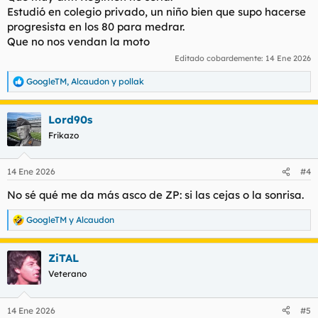
Estudió en colegio privado, un niño bien que supo hacerse
progresista en los 80 para medrar.
Que no nos vendan la moto
Editado cobardemente:
14 Ene 2026
GoogleTM
,
Alcaudon
y
pollak
R
e
a
Lord90s
c
c
Frikazo
i
o
n
14 Ene 2026
#4
e
s
No sé qué me da más asco de ZP: si las cejas o la sonrisa.
:
GoogleTM
y
Alcaudon
R
e
a
ZiTAL
c
c
Veterano
i
o
n
14 Ene 2026
#5
e