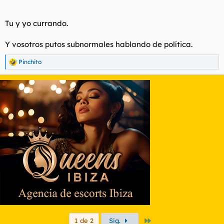
Tu y yo currando.
Y vosotros putos subnormales hablando de política.
Pinchito
R
e
a
c
c
i
o
n
e
s
:
Último
1 de 2
Sig.