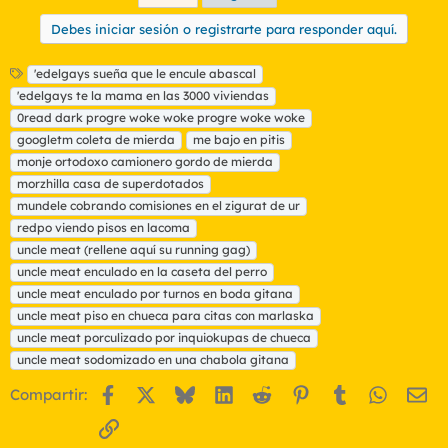
Debes iniciar sesión o registrarte para responder aquí.
E
'edelgays sueña que le encule abascal
t
'edelgays te la mama en las 3000 viviendas
i
0read dark progre woke woke progre woke woke
q
googletm coleta de mierda
me bajo en pitis
u
monje ortodoxo camionero gordo de mierda
e
t
morzhilla casa de superdotados
a
mundele cobrando comisiones en el zigurat de ur
s
redpo viendo pisos en lacoma
uncle meat (rellene aquí su running gag)
uncle meat enculado en la caseta del perro
uncle meat enculado por turnos en boda gitana
uncle meat piso en chueca para citas con marlaska
uncle meat porculizado por inquiokupas de chueca
uncle meat sodomizado en una chabola gitana
Facebook
X
Bluesky
LinkedIn
Reddit
Pinterest
Tumblr
WhatsA
Em
Compartir:
Enlace