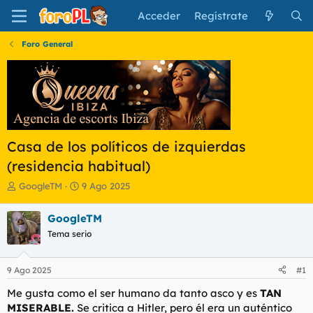
Acceder
Regístrate
Foro General
Casa de los políticos de izquierdas
(residencia habitual)
I
F
GoogleTM
9 Ago 2025
n
e
i
c
GoogleTM
c
h
Tema serio
i
a
a
d
d
e
9 Ago 2025
#1
o
i
r
n
Me gusta como el ser humano da tanto asco y es
TAN
d
i
MISERABLE.
Se critica a Hitler, pero él era un auténtico
e
c