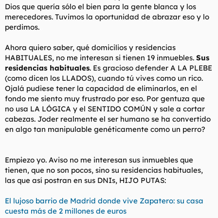
Dios que quería sólo el bien para la gente blanca y los
l
i
merecedores. Tuvimos la oportunidad de abrazar eso y lo
t
o
e
perdimos.
m
a
Ahora quiero saber, qué domicilios y residencias
HABITUALES, no me interesan si tienen 19 inmuebles.
Sus
residencias habituales
. Es gracioso defender A LA PLEBE
(como dicen los LLADOS), cuando tú vives como un rico.
Ojalá pudiese tener la capacidad de eliminarlos, en el
fondo me siento muy frustrado por eso. Por gentuza que
no usa LA LÓGICA y el SENTIDO COMÚN y sale a cortar
cabezas. Joder realmente el ser humano se ha convertido
en algo tan manipulable genéticamente como un perro?
Empiezo yo. Aviso no me interesan sus inmuebles que
tienen, que no son pocos, sino su residencias habituales,
las que así postran en sus DNIs, HIJO PUTAS:
El lujoso barrio de Madrid donde vive Zapatero: su casa
cuesta más de 2 millones de euros