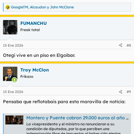
GoogleTM
,
Alcaudon
y
John McClane
R
e
a
FUMANCHU
c
c
Freak total
i
o
n
15 Ene 2026
#8
e
s
Otegi vive en un piso en Elgoibar.
:
Troy McClon
Frikazo
15 Ene 2026
#9
Pensaba que reflotabais para esta maravilla de noticia:
Montero y Puente cobran 29.000 euros al año del Congreso para vivienda aunque residen en casas oficiales
La vicepresidenta y el ministro no renunciaron a su
condición de diputados, por lo que perciben una
indemnización libre de impuestos al haber sido electos