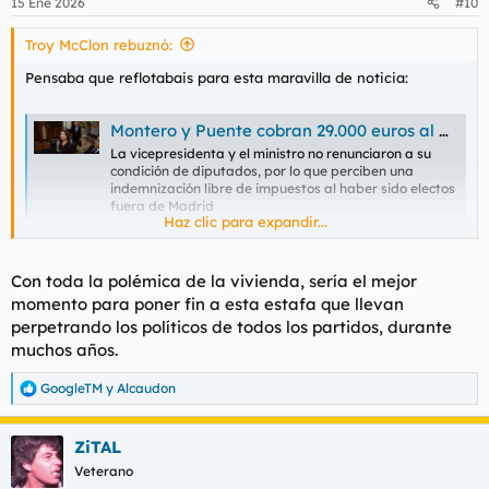
15 Ene 2026
#10
e
s
Troy McClon rebuznó:
:
Pensaba que reflotabais para esta maravilla de noticia:
Montero y Puente cobran 29.000 euros al año del Congreso para vivienda aunque residen en casas oficiales
La vicepresidenta y el ministro no renunciaron a su
condición de diputados, por lo que perciben una
indemnización libre de impuestos al haber sido electos
fuera de Madrid
Haz clic para expandir...
www.abc.es
Con toda la polémica de la vivienda, sería el mejor
momento para poner fin a esta estafa que llevan
https://archive.ph/TY9qZ
perpetrando los políticos de todos los partidos, durante
muchos años.
GoogleTM
y
Alcaudon
R
e
a
ZiTAL
c
c
Veterano
i