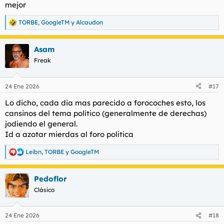
mejor
TORBE
,
GoogleTM
y
Alcaudon
R
e
a
Asam
c
c
Freak
i
o
n
24 Ene 2026
#17
e
s
Lo dicho, cada dia mas parecido a forocoches esto, los
:
cansinos del tema político (generalmente de derechas)
jodiendo el general.
Id a azotar mierdas al foro politica
Leibn
,
TORBE
y
GoogleTM
R
e
a
Pedoflor
c
c
Clásico
i
o
n
24 Ene 2026
#18
e