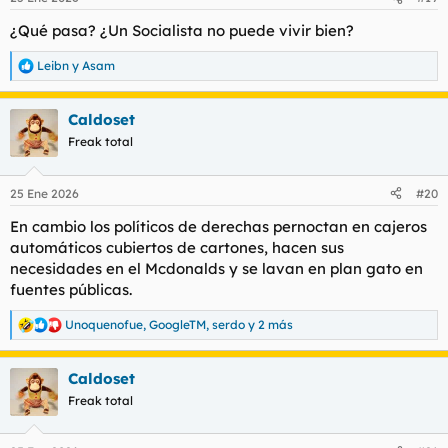
¿Qué pasa? ¿Un Socialista no puede vivir bien?
Leibn
y
Asam
R
e
a
Caldoset
c
c
Freak total
i
o
n
25 Ene 2026
#20
e
s
En cambio los políticos de derechas pernoctan en cajeros
:
automáticos cubiertos de cartones, hacen sus
necesidades en el Mcdonalds y se lavan en plan gato en
fuentes públicas.
Unoquenofue
,
GoogleTM
,
serdo
y 2 más
R
e
a
Caldoset
c
c
Freak total
i
o
n