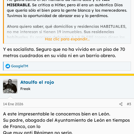
MISERABLE.
Se critica a Hitler, pero él era un auténtico Dios
que quería sólo el bien para la gente blanca y los merecedores.
Tuvimos la oportunidad de abrazar eso y lo perdimos.
Ahora quiero saber, qué domicilios y residencias HABITUALES,
no me interesan si tienen 19 inmuebles.
Sus residencias
habituales
. Es gracioso defender A LA PLEBE (como dicen los
Haz clic para expandir...
LLADOS), cuando tú vives como un rico. Ojalá pudiese tener la
capacidad de eliminarlos, en el fondo me siento muy frustrado
Y es socialista. Seguro que no ha vivido en un piso de 70
por eso. Por gentuza que no usa LA LÓGICA y el SENTIDO
metros cuadrados en su vida ni en un barrio obrero.
COMÚN y sale a cortar cabezas. Joder realmente el ser
humano se ha convertido en algo tan manipulable
GoogleTM
R
genéticamente como un perro?
e
a
Ataulfo el rojo
c
Empiezo yo. Aviso no me interesan sus inmuebles que tienen,
c
Freak
que no son pocos, sino su residencias habituales, las que así
i
postran en sus DNIs, HIJO PUTAS:
o
n
14 Ene 2026
#3
e
El lujoso barrio de Madrid donde vive Zapatero: su casa cuesta
s
más de 2 millones de euros
A este impresentable le conocemos bien en León.
:
Su padre, abogado del Ayuntamiento de León en tiempos
Ver el archivos adjunto 195622
de Franco, con lo
Que muy anti Régimen no sería.