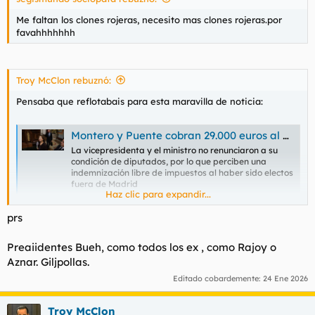
Me faltan los clones rojeras, necesito mas clones rojeras.por
favahhhhhhh
Troy McClon rebuznó:
Pensaba que reflotabais para esta maravilla de noticia:
Montero y Puente cobran 29.000 euros al año del Congreso para vivienda aunque residen en casas oficiales
La vicepresidenta y el ministro no renunciaron a su
condición de diputados, por lo que perciben una
indemnización libre de impuestos al haber sido electos
fuera de Madrid
Haz clic para expandir...
www.abc.es
prs
Preaiidentes Bueh, como todos los ex , como Rajoy o
https://archive.ph/TY9qZ
Aznar. Giljpollas.
Editado cobardemente:
24 Ene 2026
Troy McClon