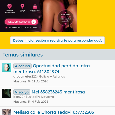
:
Debes iniciar sesión o registrarte para responder aquí.
Temas similares
Oportunidad perdida, otra
A coruña
mentirosa. 611804974
atodometer222
Galicia y Asturias
Masunos
0
11 Jul 2026
Mel 658236243 mentirosa
Vizcaya
blas20
Euskadi y Navarra
Masunos
5
4 Feb 2026
Melissa calle L'horta sedavi 637732303