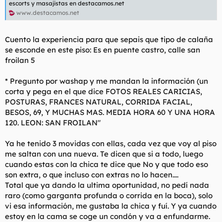
escorts y masajistas en destacamos.net
l
i
www.destacamos.net
t
o
e
m
Cuento la experiencia para que sepais que tipo de calaña
a
se esconde en este piso: Es en puente castro, calle san
froilan 5
* Pregunto por washap y me mandan la información (un
corta y pega en el que dice FOTOS REALES CARICIAS,
POSTURAS, FRANCES NATURAL, CORRIDA FACIAL,
BESOS, 69, Y MUCHAS MAS. MEDIA HORA 60 Y UNA HORA
120. LEON: SAN FROILAN"
Ya he tenido 3 movidas con ellas, cada vez que voy al piso
me saltan con una nueva. Te dicen que si a todo, luego
cuando estas con la chica te dice que No y que todo eso
son extra, o que incluso con extras no lo hacen....
Total que ya dando la ultima oportunidad, no pedí nada
raro (como garganta profunda o corrida en la boca), solo
vi esa información, me gustaba la chica y fuí. Y ya cuando
estoy en la cama se coge un condón y va a enfundarme.