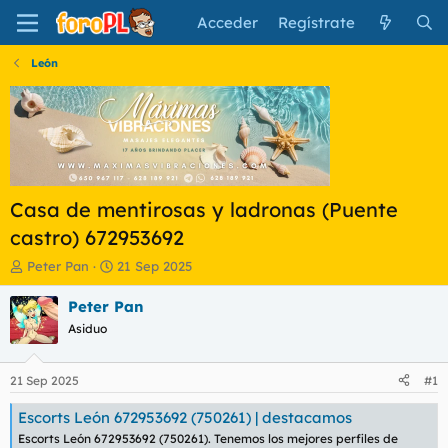
Acceder
Regístrate
León
Casa de mentirosas y ladronas (Puente
castro) 672953692
I
F
Peter Pan
21 Sep 2025
n
e
i
c
Peter Pan
c
h
Asiduo
i
a
a
d
d
e
21 Sep 2025
#1
o
i
r
n
Escorts León 672953692 (750261) | destacamos
d
i
Escorts León 672953692 (750261). Tenemos los mejores perfiles de
e
c