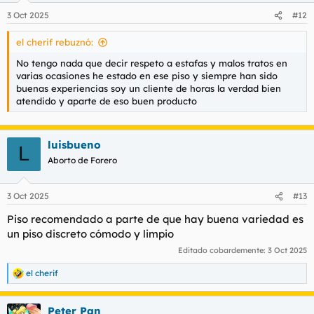
3 Oct 2025
#12
el cherif rebuznó:
No tengo nada que decir respeto a estafas y malos tratos en
varias ocasiones he estado en ese piso y siempre han sido
buenas experiencias soy un cliente de horas la verdad bien
atendido y aparte de eso buen producto
luisbueno
L
Aborto de Forero
3 Oct 2025
#13
Piso recomendado a parte de que hay buena variedad es
un piso discreto cómodo y limpio
Editado cobardemente:
3 Oct 2025
el cherif
R
e
a
Peter Pan
c