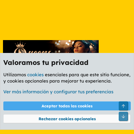
Valoramos tu privacidad
Utilizamos
cookies
esenciales para que este sitio funcione,
y cookies opcionales para mejorar tu experiencia.
León
Ver más información y configurar tus preferencias
Cookies
PL OLDSTYLE AMARILLO
Cambiar fuente
Español (ES)
Arri
Aceptar todas las cookies
Contáctanos
Términos y reglas
Política de privacidad
Ayuda
R
Pie
S
Rechazar cookies opcionales
S
®
Community platform by XenForo
© 2010-2026 XenForo Ltd.