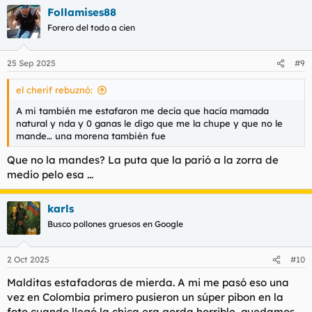
a
que me los ingresaran de nuevo (eso si me dio 17 la jodía).
Follamises88
c
c
Forero del todo a cien
i
Otra vez que fui la chica haciendome un francés que parecía
o
que la estaba matando, todo el rato mirandome como si fuera
n
un maltratador.... Me tuve que levantar el pantalón y marchar
25 Sep 2025
#9
e
sin correrme.
s
el cherif rebuznó:
:
Esque una tras otra, les he dejado ahí como 350 euros, les he
dado mil oportunidades. Solo cumplió bien una chica que ya
A mi también me estafaron me decía que hacía mamada
no trabaja allá. Todas las demás pésimo. Y la casera una
natural y nda y 0 ganas le digo que me la chupe y que no le
maleducada, que se mete para "mediar" y es una grosera no sé
mande… una morena también fue
que coño pinta.
Que no la mandes? La puta que la parió a la zorra de
medio pelo esa ...
karls
Busco pollones gruesos en Google
2 Oct 2025
#10
Malditas estafadoras de mierda. A mi me pasó eso una
vez en Colombia primero pusieron un súper pibon en la
foto cuando llegó la chica era gorda horrible, quedamos