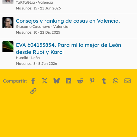
TaRTaGLia
Valencia
Masunos
15
21 Jun 2026
Consejos y ranking de casas en Valencia.
Giacomo Casanova
Valencia
Masunos
10
22 Dic 2025
EVA 604153854. Para mí lo mejor de León
desde Rubi y Karol
Humild
León
Masunos
8
8 Jun 2026
Facebook
X
Bluesky
LinkedIn
Reddit
Pinterest
Tumblr
WhatsA
Em
Compartir:
Enlace