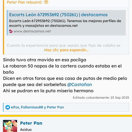
Peter Pan rebuznó:
:
Escorts León 672953692 (750261) | destacamos
Escorts León 672953692 (750261). Tenemos los mejores perfiles de
escorts y masajistas en destacamos.net
www.destacamos.net
Cuento la experiencia para que sepais que tipo de calaña se
Haz clic para expandir...
esconde en este piso: Es en puente castro, calle san froilan 5
Sindo tuvo otra movida en esa pocilga
* Pregunto por washap y me mandan la información (un corta
Le robaron 50 napos de la cartera cuando estaba en el
y pega en el que dice FOTOS REALES CARICIAS, POSTURAS,
baño
FRANCES NATURAL, CORRIDA FACIAL, BESOS, 69, Y MUCHAS
MAS. MEDIA HORA 60 Y UNA HORA 120. LEON: SAN FROILAN"
Dicen en otros foros que esa casa de putas de medio pelo
puede que sea del sorbelefas
@Castañon
Ya he tenido 3 movidas con ellas, cada vez que voy al piso me
Ahí se pudran en la puta miseria hermano
saltan con una nueva. Te dicen que si a todo, luego cuando
Editado cobardemente:
23 Sep 2025
estas con la chica te dice que No y que todo eso son extra, o
que incluso con extras no lo hacen....
elfos
,
Follamises88
y
Peter Pan
R
Total que ya dando la ultima oportunidad, no pedí nada raro
e
(como garganta profunda o corrida en la boca), solo vi esa
a
información, me gustaba la chica y fuí. Y ya cuando estoy en
Peter Pan
c
la cama se coge un condón y va a enfundarme. Que ella no
c
Asiduo
hace el oral natural (aunque según la madam si lo hace pero