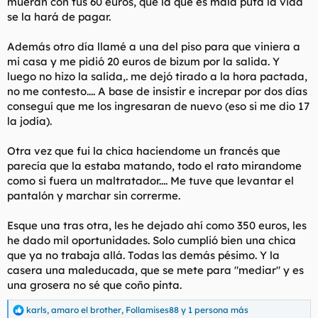
mueran con tus 60 euros, que la que es mala puta la vida
se la hará de pagar.
Además otro día llamé a una del piso para que viniera a
mi casa y me pidió 20 euros de bizum por la salida. Y
luego no hizo la salida,. me dejó tirado a la hora pactada,
no me contesto.... A base de insistir e increpar por dos días
conseguí que me los ingresaran de nuevo (eso si me dio 17
la jodía).
Otra vez que fui la chica haciendome un francés que
parecía que la estaba matando, todo el rato mirandome
como si fuera un maltratador.... Me tuve que levantar el
pantalón y marchar sin correrme.
Esque una tras otra, les he dejado ahí como 350 euros, les
he dado mil oportunidades. Solo cumplió bien una chica
que ya no trabaja allá. Todas las demás pésimo. Y la
casera una maleducada, que se mete para "mediar" y es
una grosera no sé que coño pinta.
karls
,
amaro el brother
,
Follamises88
y 1 persona más
R