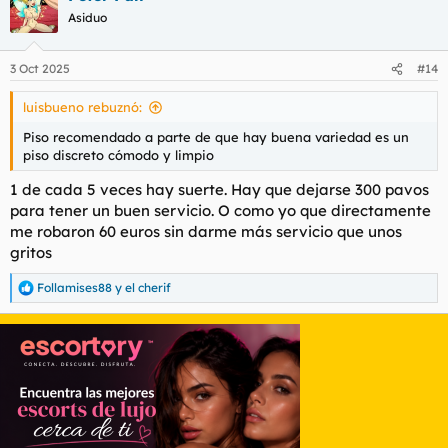
c
Asiduo
i
o
n
3 Oct 2025
#14
e
s
luisbueno rebuznó:
:
Piso recomendado a parte de que hay buena variedad es un
piso discreto cómodo y limpio
1 de cada 5 veces hay suerte. Hay que dejarse 300 pavos
para tener un buen servicio. O como yo que directamente
me robaron 60 euros sin darme más servicio que unos
gritos
Follamises88
y
el cherif
R
e
a
c
c
i
o
n
e
s