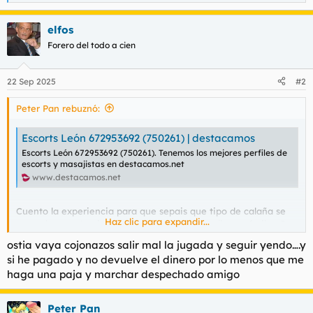
e
a
elfos
c
c
Forero del todo a cien
i
o
n
22 Sep 2025
#2
e
s
Peter Pan rebuznó:
:
Escorts León 672953692 (750261) | destacamos
Escorts León 672953692 (750261). Tenemos los mejores perfiles de
escorts y masajistas en destacamos.net
www.destacamos.net
Cuento la experiencia para que sepais que tipo de calaña se
Haz clic para expandir...
esconde en este piso: Es en puente castro, calle san froilan 5
ostia vaya cojonazos salir mal la jugada y seguir yendo….y
* Pregunto por washap y me mandan la información (un corta
si he pagado y no devuelve el dinero por lo menos que me
y pega en el que dice FOTOS REALES CARICIAS, POSTURAS,
haga una paja y marchar despechado amigo
FRANCES NATURAL, CORRIDA FACIAL, BESOS, 69, Y MUCHAS
MAS. MEDIA HORA 60 Y UNA HORA 120. LEON: SAN FROILAN"
Peter Pan
Ya he tenido 3 movidas con ellas, cada vez que voy al piso me