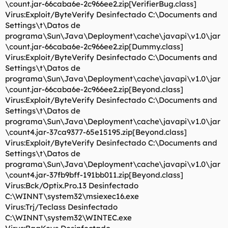
\count.jar-66caba6e-2c966ee2.zip[VerifierBug.class]
Virus:Exploit/ByteVerify Desinfectado C:\Documents and
Settings\t\Datos de
programa\Sun\Java\Deployment\cache\javapi\v1.0\jar
\count.jar-66caba6e-2c966ee2.zip[Dummy.class]
Virus:Exploit/ByteVerify Desinfectado C:\Documents and
Settings\t\Datos de
programa\Sun\Java\Deployment\cache\javapi\v1.0\jar
\count.jar-66caba6e-2c966ee2.zip[Beyond.class]
Virus:Exploit/ByteVerify Desinfectado C:\Documents and
Settings\t\Datos de
programa\Sun\Java\Deployment\cache\javapi\v1.0\jar
\count4.jar-37ca9377-65e15195.zip[Beyond.class]
Virus:Exploit/ByteVerify Desinfectado C:\Documents and
Settings\t\Datos de
programa\Sun\Java\Deployment\cache\javapi\v1.0\jar
\count4.jar-37fb9bff-191bb011.zip[Beyond.class]
Virus:Bck/Optix.Pro.13 Desinfectado
C:\WINNT\system32\msiexec16.exe
Virus:Trj/Teclass Desinfectado
C:\WINNT\system32\WINTEC.exe