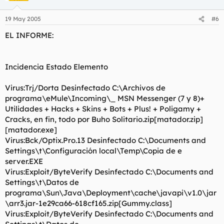
19 May 2005
#6
EL INFORME:
Incidencia Estado Elemento
Virus:Trj/Dorta Desinfectado C:\Archivos de
programa\eMule\Incoming\_ MSN Messenger (7 y 8)+
Utilidades + Hacks + Skins + Bots + Plus! + Poligamy +
Cracks, en fin, todo por Buho Solitario.zip[matador.zip]
[matador.exe]
Virus:Bck/Optix.Pro.13 Desinfectado C:\Documents and
Settings\t\Configuración local\Temp\Copia de e
server.EXE
Virus:Exploit/ByteVerify Desinfectado C:\Documents and
Settings\t\Datos de
programa\Sun\Java\Deployment\cache\javapi\v1.0\jar
\arr3.jar-1e29ca66-618cf165.zip[Gummy.class]
Virus:Exploit/ByteVerify Desinfectado C:\Documents and