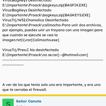
Virus:BagKeys Desinfectado
E:\Importante\Proack\bagkeys.zip[BAGFIX.EXE]
Virus:BagKeys Desinfectado
E:\Importante\Proack\bagkeys.zip[BAGKEYS.EXE]
Virus:Trj/W32.Chomolica Desinfectado
E:\Importante\Proack\calimocho-Para unir dos archivos,
por ejemplo, puedes unir un troyano con una imagen para
que cuando se ejecute se vea la
imagen.txt(1).rar[Calimocho.exe]
Virus:Trj/Prex.C No desinfectado
E:\Importante\Proack\no se.rar[
--@hotmail.com
]
-----------------------------------------------------------------------
---------------
A ver de los que tenia solo uno era importante, y era uno
que te cerraba el firewall.
Señor Canuto
S