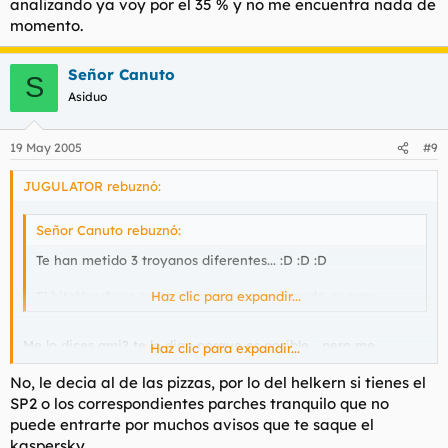
analizando ya voy por el 35 % y no me encuentra nada de
momento.
Señor Canuto
S
Asiduo
19 May 2005
#9
JUGULATOR rebuznó:
Señor Canuto rebuznó:
Te han metido 3 troyanos diferentes... :D :D :D
El biteVeryfy se mete al entrar en paginas de guarras
Haz clic para expandir...
Me lo dices ami? te lo digo porque es posible... pero me
Haz clic para expandir...
extraña que con firefox me entren ... pero bueno aqui sigo
No, le decia al de las pizzas, por lo del helkern si tienes el
analizando ya voy por el 35 % y no me encuentra nada de
momento.
SP2 o los correspondientes parches tranquilo que no
puede entrarte por muchos avisos que te saque el
kaspersky.