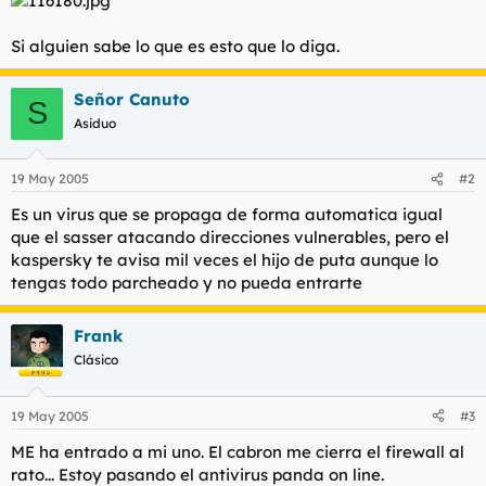
t
o
e
Si alguien sabe lo que es esto que lo diga.
m
a
Señor Canuto
S
Asiduo
19 May 2005
#2
Es un virus que se propaga de forma automatica igual
que el sasser atacando direcciones vulnerables, pero el
kaspersky te avisa mil veces el hijo de puta aunque lo
tengas todo parcheado y no pueda entrarte
Frank
Clásico
19 May 2005
#3
ME ha entrado a mi uno. El cabron me cierra el firewall al
rato... Estoy pasando el antivirus panda on line.