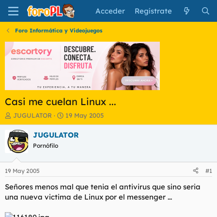
Acceder
Regístrate
Foro Informática y Videojuegos
Casi me cuelan Linux ...
I
F
JUGULATOR
19 May 2005
n
e
i
c
JUGULATOR
c
h
Pornófilo
i
a
a
d
d
e
19 May 2005
#1
o
i
r
n
Señores menos mal que tenia el antivirus que sino seria
d
i
una nueva victima de Linux por el messenger ...
e
c
l
i