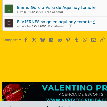
Emma Garcia Vs la de Aquí hay tomate
L
Luzhin
9 Ene 2004
Foro General
El VIERNES salgo en aqui hay tomate ;)
E
edunacle
8 Oct 2003
Foro General
2
Facebook
X
Bluesky
LinkedIn
Reddit
Pinterest
Tumblr
WhatsApp
Email
E
Compartir: