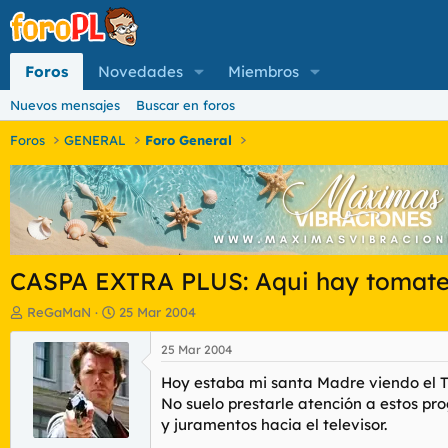
Foros
Novedades
Miembros
Nuevos mensajes
Buscar en foros
Foros
GENERAL
Foro General
CASPA EXTRA PLUS: Aqui hay tomat
I
F
ReGaMaN
25 Mar 2004
n
e
i
c
25 Mar 2004
c
h
Hoy estaba mi santa Madre viendo el 
i
a
a
d
No suelo prestarle atención a estos p
d
e
y juramentos hacia el televisor.
o
i