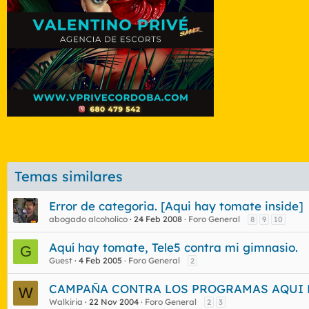
Temas similares
Error de categoria. [Aqui hay tomate inside]
abogado alcoholico
24 Feb 2008
Foro General
8
9
10
Aquí hay tomate, Tele5 contra mi gimnasio.
G
Guest
4 Feb 2005
Foro General
2
CAMPAÑA CONTRA LOS PROGRAMAS AQUI H
W
Walkiria
22 Nov 2004
Foro General
2
3