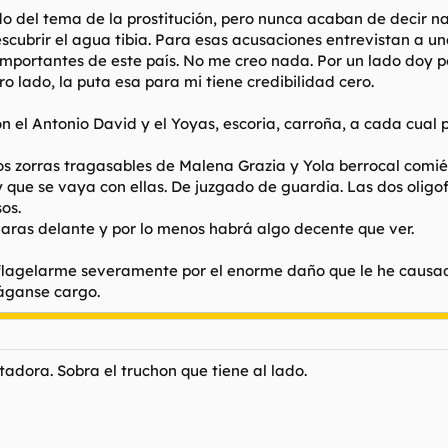
del tema de la prostitución, pero nunca acaban de decir na
cubrir el agua tibia. Para esas acusaciones entrevistan a un
mportantes de este país. No me creo nada. Por un lado doy po
o lado, la puta esa para mi tiene credibilidad cero.
n el Antonio David y el Yoyas, escoria, carroña, a cada cual p
s zorras tragasables de Malena Grazia y Yola berrocal comién
que se vaya con ellas. De juzgado de guardia. Las dos oligof
os.
aras delante y por lo menos habrá algo decente que ver.
flagelarme severamente por el enorme daño que le he causado
háganse cargo.
adora. Sobra el truchon que tiene al lado.