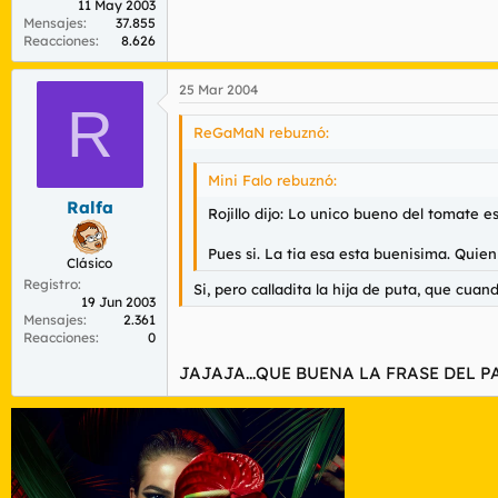
11 May 2003
Mensajes
37.855
Reacciones
8.626
25 Mar 2004
R
ReGaMaN rebuznó:
Mini Falo rebuznó:
Ralfa
Rojillo dijo: Lo unico bueno del tomate e
Pues si. La tia esa esta buenisima. Quien l
Clásico
Registro
Si, pero calladita la hija de puta, que cuan
19 Jun 2003
Mensajes
2.361
Reacciones
0
JAJAJA...QUE BUENA LA FRASE DEL P