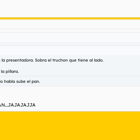
s la presentadora. Sobra el truchon que tiene al lado.
a pillara.
do habla sube el pan.
AN...JAJAJAJJA