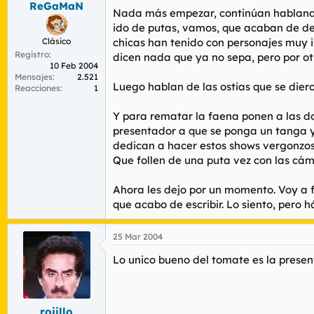
ReGaMaN
r
n
Nada más empezar, continúan hablando 
d
i
ido de putas, vamos, que acaban de des
e
c
Clásico
chicas han tenido con personajes muy i
l
i
Registro
t
o
dicen nada que ya no sepa, pero por otr
10 Feb 2004
e
Mensajes
2.521
m
Luego hablan de las ostias que se diero
Reacciones
1
a
Y para rematar la faena ponen a las do
presentador a que se ponga un tanga y 
dedican a hacer estos shows vergonzos
Que follen de una puta vez con las cám
Ahora les dejo por un momento. Voy a 
que acabo de escribir. Lo siento, pero 
25 Mar 2004
Lo unico bueno del tomate es la present
rojillo