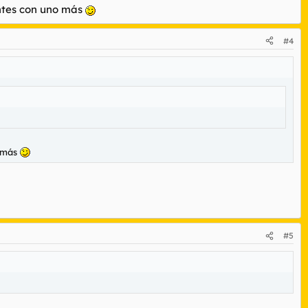
entes con uno más
#4
o más
#5