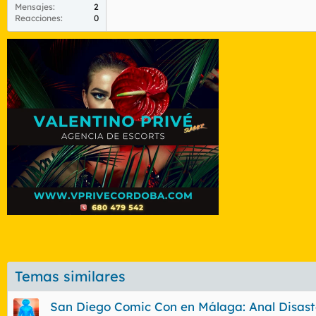
Mensajes
2
Reacciones
0
Temas similares
San Diego Comic Con en Málaga: Anal Disast