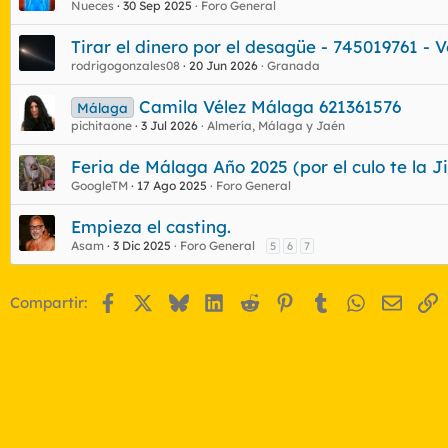
Nueces
30 Sep 2025
Foro General
Tirar el dinero por el desagüe - 745019761 - 
rodrigogonzales08
20 Jun 2026
Granada
Camila Vélez Málaga 621361576
Málaga
pichitaone
3 Jul 2026
Almería, Málaga y Jaén
Feria de Málaga Año 2025 (por el culo te la J
GoogleTM
17 Ago 2025
Foro General
Empieza el casting.
Asam
3 Dic 2025
Foro General
5
6
7
Facebook
X
Bluesky
LinkedIn
Reddit
Pinterest
Tumblr
WhatsApp
Email
E
Compartir: