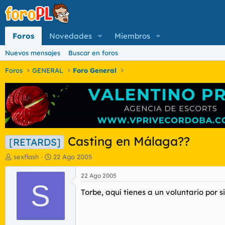
Foros
Novedades
Miembros
Nuevos mensajes
Buscar en foros
Foros
GENERAL
Foro General
Casting en Málaga??
[RETARDS]
I
F
sexflash
22 Ago 2005
n
e
i
c
22 Ago 2005
c
S
h
Torbe, aquí tienes a un voluntario por 
i
a
a
d
d
e
o
i