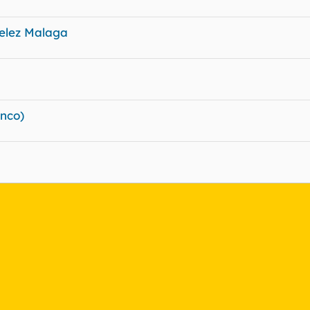
Velez Malaga
inco)
nlace