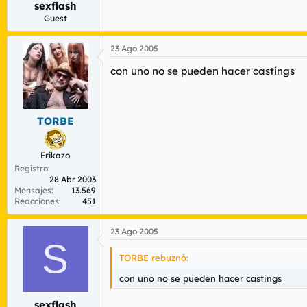
sexflash
r
n
d
i
Guest
e
c
l
i
23 Ago 2005
t
o
e
con uno no se pueden hacer castings
m
a
TORBE
Frikazo
Registro
28 Abr 2003
Mensajes
13.569
Reacciones
451
23 Ago 2005
S
TORBE rebuznó:
con uno no se pueden hacer castings
sexflash