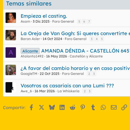
Temas similares
Empieza el casting.
Asam
3 Dic 2025
Foro General
5
6
7
La Oreja de Van Gogh: Si queres convertirte
Baron Asler
14 Oct 2024
Foro General
3
4
5
AMANDA DÉNIDA - CASTELLÓN 64579
Alicante
A
Atalanta1492
16 May 2026
Castellón y Alicante
¿A favor del cambio horario y en caso positi
GoogleTM
22 Oct 2025
Foro General
2
3
Vosotros os casariais con una Lumi ???
Awe_6
16 Mar 2026
La Whiskería
2
3
Facebook
X
Bluesky
LinkedIn
Reddit
Pinterest
Tumblr
WhatsApp
Email
E
Compartir: