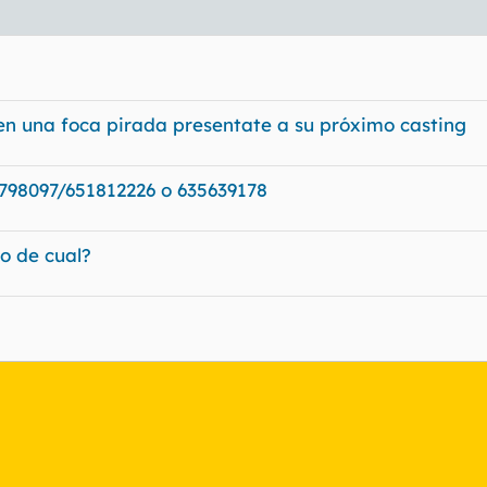
 en una foca pirada presentate a su próximo casting
8097/651812226 o 635639178
vo de cual?
nlace