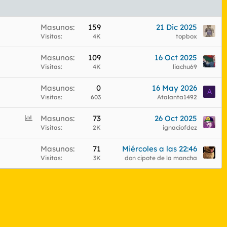
Masunos
159
21 Dic 2025
Visitas
4K
topbox
Masunos
109
16 Oct 2025
Visitas
4K
liachu69
Masunos
0
16 May 2026
A
Visitas
603
Atalanta1492
E
Masunos
73
26 Oct 2025
n
Visitas
2K
ignaciofdez
c
Masunos
71
Miércoles a las 22:46
u
Visitas
3K
don cipote de la mancha
e
s
t
a