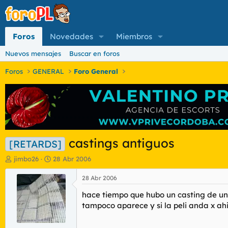
Foros
Novedades
Miembros
Nuevos mensajes
Buscar en foros
Foros
GENERAL
Foro General
castings antiguos
[RETARDS]
I
F
jimbo26
28 Abr 2006
n
e
i
c
28 Abr 2006
c
h
hace tiempo que hubo un casting de un
i
a
a
d
tampoco aparece y si la peli anda x ah
d
e
o
i