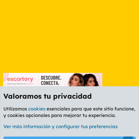
Valoramos tu privacidad
Utilizamos
cookies
esenciales para que este sitio funcione,
y cookies opcionales para mejorar tu experiencia.
Foro Ocio y Cultura
Ver más información y configurar tus preferencias
Cookies
PL OLDSTYLE AMARILLO
Cambiar fuente
Español (ES)