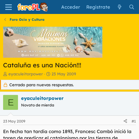
Acceder
Regístrate
Foro Ocio y Cultura
Cataluña es una Nación!!!
I
F
eyaculeitorpower
23 May 2009
n
e
Cerrado para nuevas respuestas.
i
c
c
h
i
a
eyaculeitorpower
E
a
d
Novato de mierda
d
e
o
i
r
n
23 May 2009
#1
d
i
e
c
En fecha tan tardía como 1893, Francesc Cambó inició la
l
i
tarea de predicar el catalanismo por las tierras de