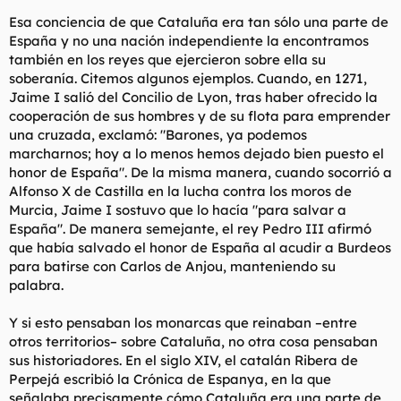
Esa conciencia de que Cataluña era tan sólo una parte de
España y no una nación independiente la encontramos
también en los reyes que ejercieron sobre ella su
soberanía. Citemos algunos ejemplos. Cuando, en 1271,
Jaime I salió del Concilio de Lyon, tras haber ofrecido la
cooperación de sus hombres y de su flota para emprender
una cruzada, exclamó: "Barones, ya podemos
marcharnos; hoy a lo menos hemos dejado bien puesto el
honor de España". De la misma manera, cuando socorrió a
Alfonso X de Castilla en la lucha contra los moros de
Murcia, Jaime I sostuvo que lo hacía "para salvar a
España". De manera semejante, el rey Pedro III afirmó
que había salvado el honor de España al acudir a Burdeos
para batirse con Carlos de Anjou, manteniendo su
palabra.
Y si esto pensaban los monarcas que reinaban –entre
otros territorios– sobre Cataluña, no otra cosa pensaban
sus historiadores. En el siglo XIV, el catalán Ribera de
Perpejá escribió la Crónica de Espanya, en la que
señalaba precisamente cómo Cataluña era una parte de