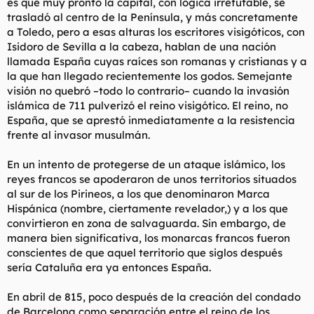
es que muy pronto la capital, con lógica irrefutable, se
trasladó al centro de la Península, y más concretamente
a Toledo, pero a esas alturas los escritores visigóticos, con
Isidoro de Sevilla a la cabeza, hablan de una nación
llamada España cuyas raíces son romanas y cristianas y a
la que han llegado recientemente los godos. Semejante
visión no quebró –todo lo contrario– cuando la invasión
islámica de 711 pulverizó el reino visigótico. El reino, no
España, que se aprestó inmediatamente a la resistencia
frente al invasor musulmán.
En un intento de protegerse de un ataque islámico, los
reyes francos se apoderaron de unos territorios situados
al sur de los Pirineos, a los que denominaron Marca
Hispánica (nombre, ciertamente revelador,) y a los que
convirtieron en zona de salvaguarda. Sin embargo, de
manera bien significativa, los monarcas francos fueron
conscientes de que aquel territorio que siglos después
sería Cataluña era ya entonces España.
En abril de 815, poco después de la creación del condado
de Barcelona como separación entre el reino de los