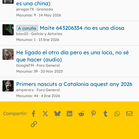
es una china)
jerogar78
Granada
Masunos
9
14 May 2026
Maite 643206334 no es una diosa
A coruña
blas20
Galicia y Asturias
Masunos
1
13 Ene 2026
He ligado el otro día pero es una loca, no sé
que hacer (audio)
GoogleTM
Foro General
Masunos
39
20 Nov 2025
Primers nascuts a Catalonia aquest any 2026
emperorx
Foro General
Masunos
44
4 Ene 2026
Facebook
X
Bluesky
LinkedIn
Reddit
Pinterest
Tumblr
WhatsA
Em
Compartir:
Enlace