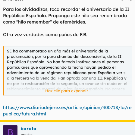
Para los olvidadizos, toca recordar el aniversario de la II
República Española. Propongo este hilo sea renombrado
como "hilo remember" de efemérides.
Otra vez verdades como puños de F.B.
SE ha conmemorado un año más el aniversario de la
proclamación, por la pura chamba del desconcierto, de la II
República Española. No han faltado instituciones ni personas
particulares que aprovechando la fecha hayan pedido el
advenimiento de un régimen republicano para España a ver si
a la tercera va la vencida. Han optado por una III República y
no por la restauración de la segunda, un avance sin duda en el
reblandecimiento mental de la izquierda española. No parece
Haz clic para expandir...
que tengamos república por ahora, mientras que quienes la
pidan sean los representantes de un pensamiento pobre que
hace sinónimos a la fuerza: república, revolución, izquierda.
https://www.diariodejerez.es/article/opinion/400718/la/re
Todavía si se pidiera el retorno al imperio de Carlos V o a la
publica/futura.html
grandeza y prudencia de los reinos de Felipe II, pensaríamos
que deseábamos para España lo mejor, pero pedir otra
república con la experiencia de las dos pasadas parece
boroto
B
esconder un deseo de empeoramiento.