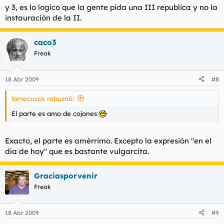
Una futura república no es un imposible. De momento no
y 3, es lo logico que la gente pida una III republica y no la
parece que la tendencia vaya por ahí; pero, si lo fuera, se
instauración de la II.
tendría que parecer más a la francesa que a la venezolana y,
desde luego, nada a los dos precedentes republicanos
españoles. A lo que no se puede aspirar es a vivir en mundos
caco3
de leyenda. Por lo observado, quienes claman por otra
Freak
república albergan en la mente una leyenda, un mito, no un
periodo histórico. Creo que la Iglesia actuó con ligereza al
suprimir el Limbo, otro mito, lugar ideal para los republicanos
18 Abr 2009
#8
melancólicos.
lamecucas rebuznó:
El parte es amo de cojones
Exacto, el parte es amérrimo. Excepto la expresión "en el
día de hoy" que es bastante vulgarcita.
Graciasporvenir
Freak
18 Abr 2009
#9