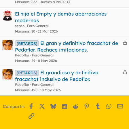
Masunos
866
Jueves a las 09:13
El hija el Empty y demás aberraciones
modernas
serdo
Foro General
Masunos
10
21 Mar 2026
El gran y definitivo fracachat de
[RETARDS]
e
Pedoflor. Rechace imitaciones.
r
Pedoflor
Foro General
r
Masunos
29
8 May 2026
El grandioso y definitivo
[RETARDS]
e
fracachat inclusivo de Pedoflor.
o
r
Pedoflor
Foro General
r
Masunos
490
18 May 2026
Facebook
X
Bluesky
LinkedIn
Reddit
Pinterest
Tumblr
WhatsA
Em
Compartir:
o
Enlace