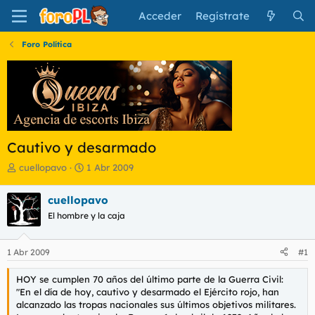
Acceder
Regístrate
Foro Política
Cautivo y desarmado
I
F
cuellopavo
1 Abr 2009
n
e
i
c
cuellopavo
c
h
El hombre y la caja
i
a
a
d
d
e
1 Abr 2009
#1
o
i
r
n
HOY se cumplen 70 años del último parte de la Guerra Civil:
d
i
"En el día de hoy, cautivo y desarmado el Ejército rojo, han
e
c
alcanzado las tropas nacionales sus últimos objetivos militares.
l
i