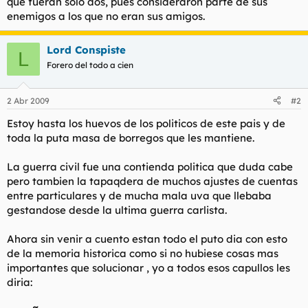
que fueran sólo dos, pues consideraron parte de sus
empezado ya meses antes de declararse abiertamente. Las
enemigos a los que no eran sus amigos.
guerras no son truenos en cielos despejados: se esperan, se
sabe que la guerra va a estallar y los primeros disparos no
cogen de sorpresa a nadie medianamente informado.
Lord Conspiste
Detenerlas es aplazarlas.
L
Forero del todo a cien
No hay inocentes en las guerras civiles. El valor estético que se
le otorga a los vencidos no es porque fueran mejores o
2 Abr 2009
#2
tuvieran la razón, sino porque así se hizo siempre en las
guerras fratricidas. Abel muerto y vencido inspira más simpatía
Estoy hasta los huevos de los politicos de este pais y de
que Caín vivo y vencedor. Los tiempos no estaban para
toda la puta masa de borregos que les mantiene.
moderaciones. Las democracias timoratas e imperfectas
palidecían ante los alardes bélicos y las puestas en escena de
fascismos y comunismos, dos caras terribles y teatrales de una
La guerra civil fue una contienda politica que duda cabe
misma forma de dominar a las masas. La modernidad del siglo
pero tambien la tapaqdera de muchos ajustes de cuentas
XX había creado aquellos regímenes diabólicos que
entre particulares y de mucha mala uva que llebaba
entusiasmaban a las muchedumbres. La pobre República fue
gestandose desde la ultima guerra carlista.
irresoluta y torpe, engañada por todos desde dentro y desde
fuera, y perdió la guerra porque las guerras las pierden los más
Ahora sin venir a cuento estan todo el puto dia con esto
débiles aunque tengan más legitimidad. La República perdió
hasta la legitimidad, puesto que no gobernaba. Se quedó
de la memoria historica como si no hubiese cosas mas
aislada con sólo una legalidad a la que nadie obedecía y murió
importantes que solucionar , yo a todos esos capullos les
desunida y sin gloria.
diria: