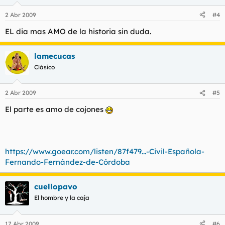
2 Abr 2009
#4
EL dia mas AMO de la historia sin duda.
lamecucas
Clásico
2 Abr 2009
#5
El parte es amo de cojones
https://www.goear.com/listen/87f479...-Civil-Española-
Fernando-Fernández-de-Córdoba
cuellopavo
El hombre y la caja
17 Abr 2009
#6