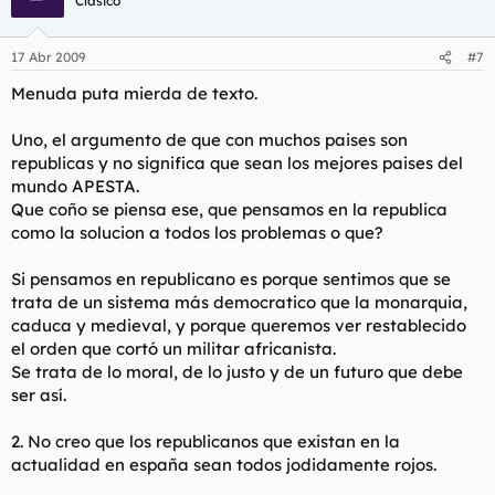
Clásico
Los psiquiatras le dan un nombre al deseo enfermizo de que
todo empeore y vengan desgracias y desastres para diluir en
17 Abr 2009
#7
ellos el malestar propio y hallar explicación a la tristeza
personal en la desdicha de todos, un estado mental patológico
Menuda puta mierda de texto.
que suele pasar desapercibido pero que no es tan raro. La
inmensa mayoría de los Estados del mundo son repúblicas y
Uno, el argumento de que con muchos paises son
sabemos que el régimen político no garantiza nada. Hay
republicas y no significa que sean los mejores paises del
repúblicas que parecen monarquías, como la francesa, y otras,
mundo APESTA.
como la somalí o la chadiana que se acercan bastante a lo que
Que coño se piensa ese, que pensamos en la republica
debe ser el caos. Trujillo, los Duvalier y Pinochet fueron
presidentes de repúblicas, y Corea del Norte y casi todos los
como la solucion a todos los problemas o que?
ideales Estados de África son repúblicas. De la II República
Española, ejemplo universal de torpeza política y de
Si pensamos en republicano es porque sentimos que se
desgobierno, origen de una guerra fratricida, con sus secuelas
trata de un sistema más democratico que la monarquia,
de dolor y desastre que llegan hasta hoy, se quiere hacer un
caduca y medieval, y porque queremos ver restablecido
mito como el del rey don Sebastián.
el orden que cortó un militar africanista.
Los mitos son mitos y las leyendas, leyendas. Podemos
Se trata de lo moral, de lo justo y de un futuro que debe
convenir que son formas distintas de contar la historia, pero lo
ser así.
mejor para sucesos recientes es remitirse a la Historia y a los
historiadores. Incluso para los acontecimientos remotos: para
2. No creo que los republicanos que existan en la
explicar la guerra de Troya Homero no basta, y para explicar y
actualidad en españa sean todos jodidamente rojos.
comprender la guerra de España no sirve cantar En el frente
de Gandesa, una hermosa y nostálgica canción de trincheras.