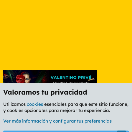
Valoramos tu privacidad
Utilizamos
cookies
esenciales para que este sitio funcione,
y cookies opcionales para mejorar tu experiencia.
Foro Política
Ver más información y configurar tus preferencias
Cookies
PL OLDSTYLE AMARILLO
Cambiar fuente
Español (ES)