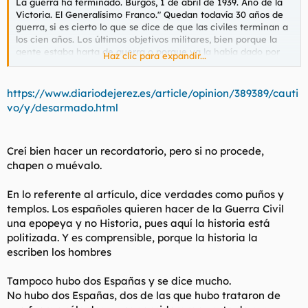
La guerra ha terminado. Burgos, 1 de abril de 1939. Año de la
t
o
Victoria. El Generalísimo Franco." Quedan todavía 30 años de
e
guerra, si es cierto lo que se dice de que las civiles terminan a
m
los cien años. Los últimos objetivos militares, bien porque la
a
gente estaba harta de guerra o porque ya la había dado por
Haz clic para expandir...
perdida, se alcanzaron casi sin lucha. La toma de Barcelona no
fue tal toma, sino entrega. La guerra del 36 es nuestro mito
épico más reciente y los historiadores tienen que luchar contra
https://www.diariodejerez.es/article/opinion/389389/cauti
los prejuicios para contarnos con la objetividad posible de la
vo/y/desarmado.html
distancia lo que ocurrió entonces para mal de todos. No
pueden hacer como Homero con la de Troya y contar las
gestas de los héroes de ambos bandos. Son historiadores, no
Creí bien hacer un recordatorio, pero si no procede,
poetas
chapen o muévalo.
La memoria oral está casi extinguida. Quedan aún vivos
muchos que vieron la contienda con ojos de niños, pero que
En lo referente al artículo, dice verdades como puños y
participaran en los combates quedan muy pocos. Esa es la
templos. Los españoles quieren hacer de la Guerra Civil
verdadera memoria histórica, porque la memoria es personal.
una epopeya y no Historia, pues aquí la historia está
Lo que se quiere llamar memoria colectiva por la nefasta ley
politizada. Y es comprensible, porque la historia la
de Memoria Histórica es una historia contado por un bando,
tan irreal como la contada desde el otro. Las guerras civiles no
escriben los hombres
estallan, como pueden pensar los vencidos de pocas luces,
porque un general enloquecido irrumpa en una sociedad
Tampoco hubo dos Españas y se dice mucho.
idílica, de paz y concordia, sino que empiezan cuando se sabe
No hubo dos Españas, dos de las que hubo trataron de
con certeza que la paz es imposible y que la guerra ha