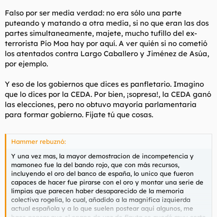
Falso por ser media verdad: no era sólo una parte
puteando y matando a otra media, si no que eran las dos
partes simultaneamente, majete, mucho tufillo del ex-
terrorista Pío Moa hay por aquí. A ver quién si no cometió
los atentados contra Largo Caballero y Jiménez de Asúa,
por ejemplo.
Y eso de los gobiernos que dices es panfletario. Imagino
que lo dices por la CEDA. Por bien, ¡sopresa!, la CEDA ganó
las elecciones, pero no obtuvo mayoría parlamentaria
para formar gobierno. Fijate tú que cosas.
Hammer rebuznó:
Y una vez mas, la mayor demostracion de incompetencia y
mamoneo fue la del bando rojo, que con más recursos,
incluyendo el oro del banco de españa, lo unico que fueron
capaces de hacer fue pirarse con el oro y montar una serie de
limpias que parecen haber desaparecido de la memoria
colectiva rogelia, lo cual, añadido a la magnifica izquierda
actual española y a lo que suelen postear aqui algunos, me
hace pensar que el enano de voz de flauta se quedó muy corto