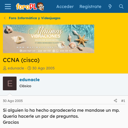
Acceder
Regístrate
Foro Informática y Videojuegos
CCNA (cisco)
I
F
edunacle
30 Ago 2005
n
e
i
c
edunacle
E
c
h
Clásico
i
a
a
d
d
e
30 Ago 2005
#1
o
i
r
n
Si alguien lo ha hecho agradecería me mandase un mp.
d
i
Quería hacerle un par de preguntas.
e
c
Gracias
l
i