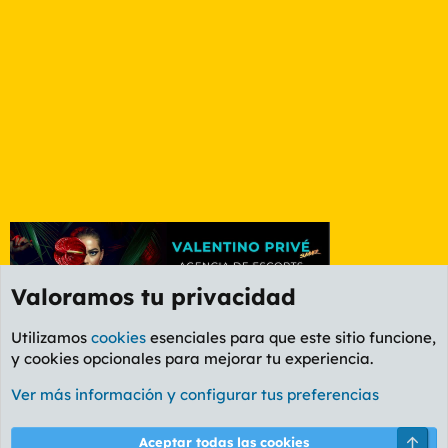
Valoramos tu privacidad
Utilizamos
cookies
esenciales para que este sitio funcione,
y cookies opcionales para mejorar tu experiencia.
Foro Informática y Videojuegos
Ver más información y configurar tus preferencias
Cookies
PL OLDSTYLE AMARILLO
Cambiar fuente
Español (ES)
Arri
Aceptar todas las cookies