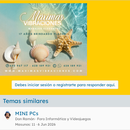
t
o
e
m
a
Debes iniciar sesión o registrarte para responder aquí.
Temas similares
MINI PCs
Don Ramón
Foro Informática y Videojuegos
Masunos
11
6 Jun 2026