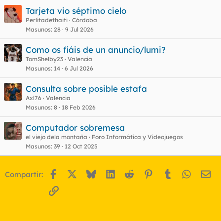
Tarjeta vio séptimo cielo
Perlitadethaiti
Córdoba
Masunos
28
9 Jul 2026
Como os fiáis de un anuncio/lumi?
TomShelby23
Valencia
Masunos
14
6 Jul 2026
Consulta sobre posible estafa
Axl76
Valencia
Masunos
8
18 Feb 2026
Computador sobremesa
el viejo dela montaña
Foro Informática y Videojuegos
Masunos
39
12 Oct 2025
Facebook
X
Bluesky
LinkedIn
Reddit
Pinterest
Tumblr
WhatsA
Em
Compartir:
Enlace