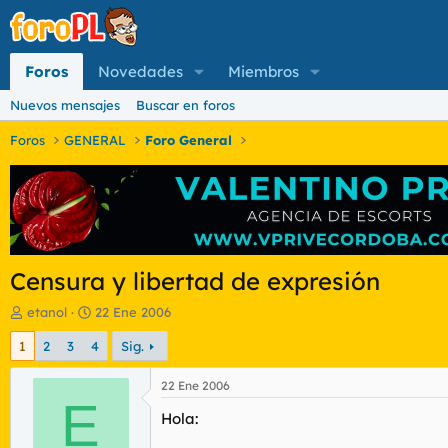
Foros
Novedades
Miembros
Nuevos mensajes
Buscar en foros
Foros
GENERAL
Foro General
Censura y libertad de expresión
I
F
etanol
22 Ene 2006
n
e
1
2
3
4
Sig.
i
c
c
h
i
a
22 Ene 2006
a
E
d
Hola:
d
e
o
i