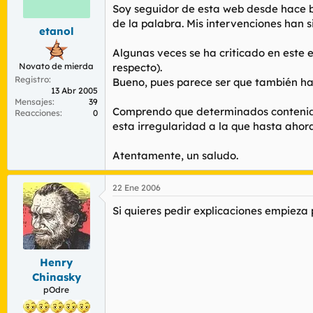
r
n
Soy seguidor de esta web desde hace ba
d
i
de la palabra. Mis intervenciones han 
etanol
e
c
l
i
Algunas veces se ha criticado en este e
t
o
Novato de mierda
respecto).
e
Registro
m
Bueno, pues parece ser que también ha l
13 Abr 2005
a
Mensajes
39
Comprendo que determinados contenidos
Reacciones
0
esta irregularidad a la que hasta aho
Atentamente, un saludo.
22 Ene 2006
Si quieres pedir explicaciones empieza
Henry
Chinasky
pOdre