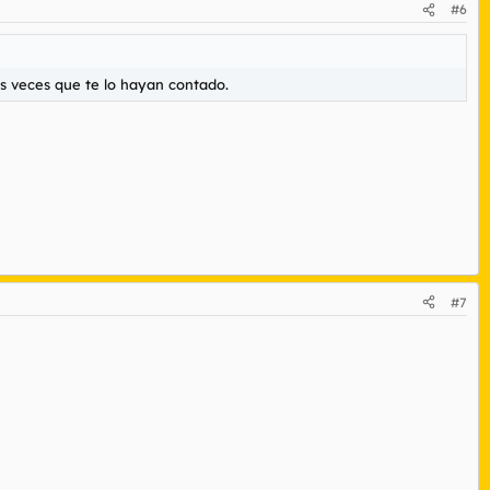
#6
as veces que te lo hayan contado.
#7