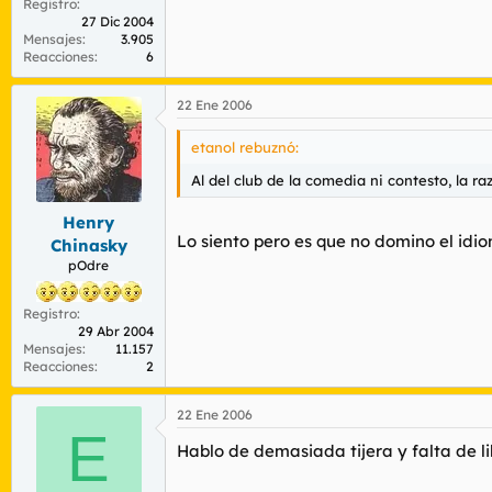
Registro
27 Dic 2004
Mensajes
3.905
Reacciones
6
22 Ene 2006
etanol rebuznó:
Al del club de la comedia ni contesto, la r
Henry
Lo siento pero es que no domino el idi
Chinasky
pOdre
Registro
29 Abr 2004
Mensajes
11.157
Reacciones
2
22 Ene 2006
E
Hablo de demasiada tijera y falta de l