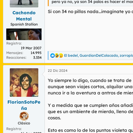
n
pero ya no, ya son 34 palos es hacer el mo
e
s
Si con 34 no pillas nada...imagínate yo
Cachondo
:
Mental
Spanish Stallion
Registro
19 Mar 2007
Mensajes
14.995
El bedel
,
GuardianDelColacado
,
zorropl
R
Reacciones
3.334
e
a
22 Dic 2024
c
c
Yo siempre lo digo, cuando se trata de 
i
o
aunque sean viajes cortos, alquilar un
n
nunca ir a la aventura a antros de mi
e
s
FlorianSotoPe
Y a medida que se cumplen años añadimos
:
ña
que es un ambiente de mierda, lleno de 
cosas.
Clásico
Registro
Esto es como lo de los puntos violeta 