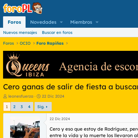
Foros
Novedades
Miembros
Nuevos mensajes
Buscar en foros
Foros
OCIO
Foro Rapiñas
Cero ganas de salir de fiesta a busc
I
F
leonesfuerza
22 Dic 2024
n
e
1
2
3
4
Sig.
i
c
c
h
i
a
22 Dic 2024
a
d
Cero y eso que estoy de Rodríguez, pero
d
e
o
i
entre la vida y la muerte los llevaron 