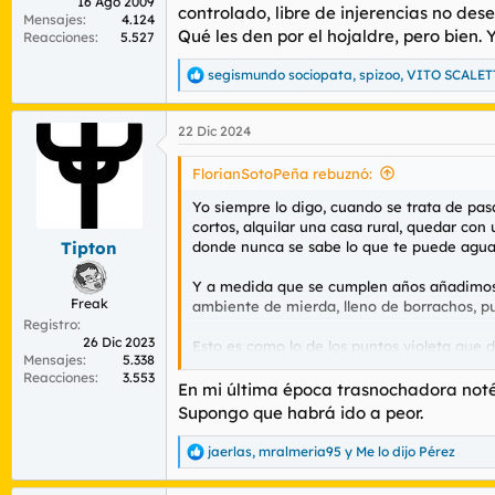
16 Ago 2009
controlado, libre de injerencias no de
Mensajes
4.124
Qué les den por el hojaldre, pero bien.
Reacciones
5.527
segismundo sociopata
,
spizoo
,
VITO SCALET
R
e
a
22 Dic 2024
c
c
i
FlorianSotoPeña rebuznó:
o
n
Yo siempre lo digo, cuando se trata de pas
e
cortos, alquilar una casa rural, quedar con
s
donde nunca se sabe lo que te puede agua
Tipton
:
Y a medida que se cumplen años añadimos ot
Freak
ambiente de mierda, lleno de borrachos, put
Registro
26 Dic 2023
Esto es como lo de los puntos violeta que 
Mensajes
5.338
injerencias no deseadas y esas cosas. Yo l
Reacciones
3.553
mal venir, aunque no es lo mio, pasarse po
En mi última época trasnochadora noté
Supongo que habrá ido a peor.
jaerlas
,
mralmeria95
y
Me lo dijo Pérez
R
e
a