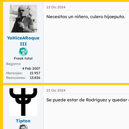
a
22 Dic 2024
c
c
Necesitas un niñero, culero hijoeputa.
i
o
n
e
s
YoHiceARoque
:
III
Freak total
Registro
4 Feb 2007
Mensajes
15.957
Reacciones
13.826
22 Dic 2024
Se puede estar de Rodríguez y quedar 
Tipton