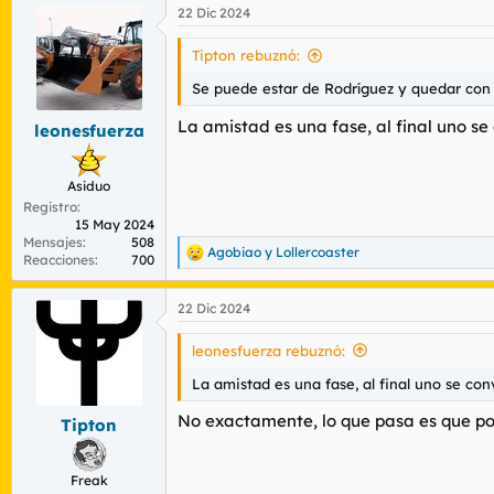
22 Dic 2024
c
c
i
Tipton rebuznó:
o
n
Se puede estar de Rodríguez y quedar con 
e
s
La amistad es una fase, al final uno se 
leonesfuerza
:
Asiduo
Registro
15 May 2024
Mensajes
508
Agobiao
y
Lollercoaster
R
Reacciones
700
e
a
22 Dic 2024
c
c
i
leonesfuerza rebuznó:
o
n
La amistad es una fase, al final uno se conv
e
s
No exactamente, lo que pasa es que po
Tipton
:
Freak