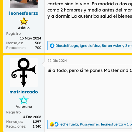
r
n
cartera sino la vida. En madrid a dos 
d
i
como 2 hombres y medio antes del mong
leonesfuerza
e
c
y a dormir. La auténtica salud el biene
l
i
t
o
Asiduo
e
Registro
m
15 May 2024
a
Mensajes
508
Diosdelfuego
,
ignaciofdez
,
Baron Asler
y 2 m
R
Reacciones
700
e
a
22 Dic 2024
c
c
Sí a todo, pero si te pones Master and 
i
o
n
e
s
matriarcado
:
Veterano
Registro
4 Ene 2006
Mensajes
1.297
leche fuela
,
Pussyeater
,
leonesfuerza
y 1 
R
Reacciones
1.340
e