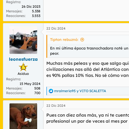
Registro
26 Dic 2023
Mensajes
5.338
Reacciones
3.553
22 Dic 2024
Tipton rebuznó:
En mi última época trasnochadora noté un 
peor.
leonesfuerza
Muchas más peleas y eso que salgo quiz
civilizaciones nas allá del Atlántico co
Asiduo
es 90% pollas 10% tías. No sé cómo van
Registro
15 May 2024
Mensajes
508
mralmeria95
y
VITO SCALETTA
R
Reacciones
700
e
a
22 Dic 2024
c
c
Pues con diez años más, ya ni te cuent
i
o
profesional un par de veces al mes por
n