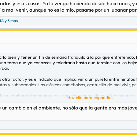
seadas y esas cosas. Yo lo vengo haciendo desde hace años, y 
 Y a mal venir, aunque no es lo mio, pasarse por un lupanar pa
TA
y 3 más
arlo bien y tener un fin de semana tranquilo a la par que entretenido,
 una torda que ya conozcas y taladrarla hasta que termine con los bajo
rdar.
ro factor, y es el ridículo que implica ver a un pureta entre niñatos t
as y subnormales. Las clásicas comebolsas, gentucilla de mal vivir, pe
dicen las charos femimonguers, espacios seguros donde tú te montes tu
Haz clic para expandir...
o vengo haciendo desde hace años, y no piso discotecas o pubs de mierd
r un lupanar para descargar es una opción mejor.
 un cambio en el ambiente, no sólo que la gente era más jove