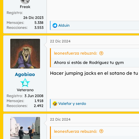
Freak
Registro
26 Dic 2023
Mensajes
5.338
Alduin
R
Reacciones
3.553
e
a
22 Dic 2024
c
c
i
leonesfuerza rebuznó:
o
n
Ahora si estás de Rodríguez tu gym
e
s
Hacer jumping jacks en el sotano de tu
Agobiao
:
Veterano
Registro
3 Jun 2008
Mensajes
1.918
Valefor
y
serdo
R
Reacciones
2.492
e
a
22 Dic 2024
c
c
i
leonesfuerza rebuznó:
o