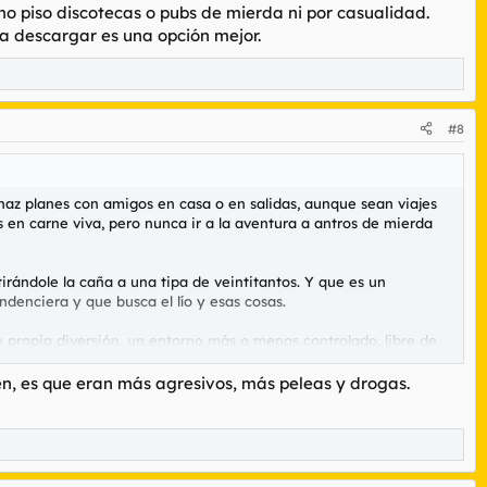
no piso discotecas o pubs de mierda ni por casualidad.
ra descargar es una opción mejor.
#8
 haz planes con amigos en casa o en salidas, aunque sean viajes
s en carne viva, pero nunca ir a la aventura a antros de mierda
irándole la caña a una tipa de veintitantos. Y que es un
ndenciera y que busca el lío y esas cosas.
 propia diversión, un entorno más o menos controlado, libre de
a ni por casualidad. Qué les den por el hojaldre, pero bien. Y a
n, es que eran más agresivos, más peleas y drogas.