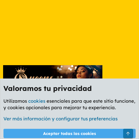
Valoramos tu privacidad
Utilizamos
cookies
esenciales para que este sitio funcione,
y cookies opcionales para mejorar tu experiencia.
Foro General
Ver más información y configurar tus preferencias
Cookies
PL OLDSTYLE AMARILLO
Cambiar fuente
Español (ES)
Arri
Aceptar todas las cookies
Contáctanos
Términos y reglas
Política de privacidad
Ayuda