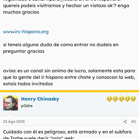
t
o
quereis podeis visitrarnos y hechar un vistazo ok'? enga
e
muchas gracias
m
a
www.irc-hispano.org
si teneis alguna duda de como entrar no dudeis en
preguntar gracias
aviso: es un canal sin animo de lucro, solamente esta para
que la gente del ir hispano entre chate y conozcan la web,
estais todos invitados
Henry Chinasky
pOdre
23 Ago 2005
#2
Cuidado con él es peligroso, está armado y en el subforo
de Torbe suele decir "asín" :eek: