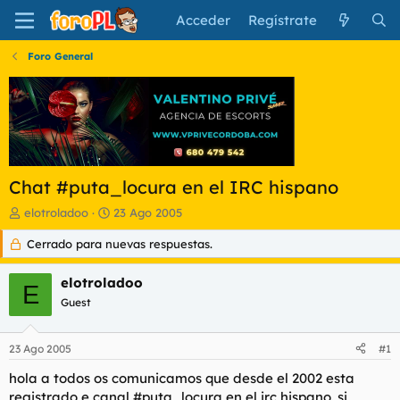
Acceder
Regístrate
Foro General
Chat #puta_locura en el IRC hispano
I
F
elotroladoo
23 Ago 2005
n
e
Cerrado para nuevas respuestas.
i
c
c
h
i
a
elotroladoo
E
a
d
Guest
d
e
o
i
r
n
23 Ago 2005
#1
d
i
e
c
hola a todos os comunicamos que desde el 2002 esta
l
i
registrado e canal #puta_locura en el irc hispano. si