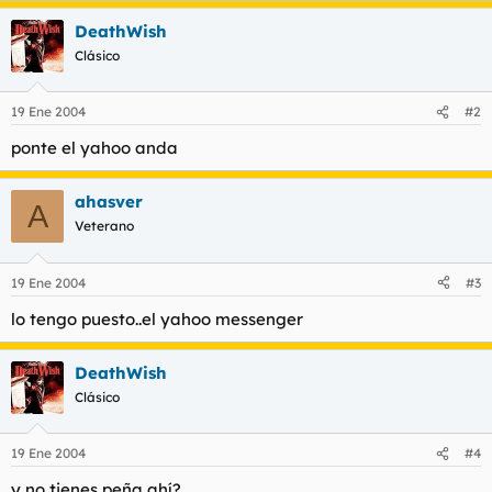
t
o
e
DeathWish
m
Clásico
a
19 Ene 2004
#2
ponte el yahoo anda
ahasver
A
Veterano
19 Ene 2004
#3
lo tengo puesto..el yahoo messenger
DeathWish
Clásico
19 Ene 2004
#4
y no tienes peña ahí?