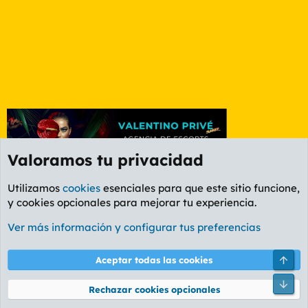
Valoramos tu privacidad
Utilizamos
cookies
esenciales para que este sitio funcione,
y cookies opcionales para mejorar tu experiencia.
Foro General
Ver más información y configurar tus preferencias
Cookies
PL OLDSTYLE AMARILLO
Cambiar fuente
Español (ES)
Arri
Aceptar todas las cookies
Contáctanos
Términos y reglas
Política de privacidad
Ayuda
R
Pie
S
Rechazar cookies opcionales
S
®
Community platform by XenForo
© 2010-2026 XenForo Ltd.