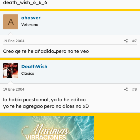
death_wish_6_6_6
ahasver
A
Veterano
19 Ene 2004
#7
Creo qe te he añadido..pero no te veo
DeathWish
Clásico
19 Ene 2004
#8
la había puesto mal, ya la he editao
yo te he agregao pero no dices na xD