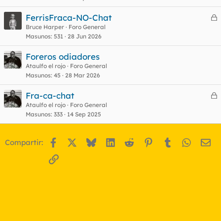
FerrisFraca-NO-Chat
e
Bruce Harper
Foro General
Masunos
531
28 Jun 2026
r
r
Foreros odiadores
Ataulfo el rojo
Foro General
Masunos
45
28 Mar 2026
o
Fra-ca-chat
e
Ataulfo el rojo
Foro General
Masunos
333
14 Sep 2025
r
r
Facebook
X
Bluesky
LinkedIn
Reddit
Pinterest
Tumblr
WhatsA
Em
Compartir:
o
Enlace