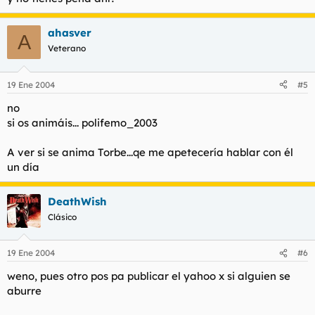
ahasver
A
Veterano
19 Ene 2004
#5
no
si os animáis... polifemo_2003
A ver si se anima Torbe...qe me apetecería hablar con él
un día
DeathWish
Clásico
19 Ene 2004
#6
weno, pues otro pos pa publicar el yahoo x si alguien se
aburre