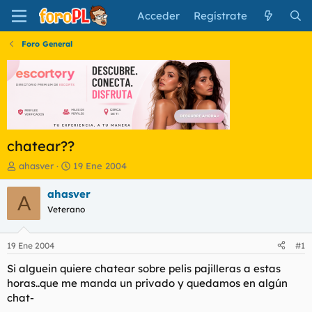
Acceder
Regístrate
Foro General
chatear??
I
F
ahasver
19 Ene 2004
n
e
i
c
ahasver
A
c
h
Veterano
i
a
a
d
d
e
19 Ene 2004
#1
o
i
r
n
Si alguein quiere chatear sobre pelis pajilleras a estas
d
i
horas..que me manda un privado y quedamos en algún
e
c
chat-
l
i