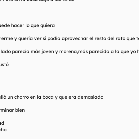
uede hacer lo que quiera
rme y quería ver si podía aprovechar el resto del rato que t
l lado parecía más joven y morena,más parecida a la que yo ha
ustó
alió un chorro en la boca y que era demasiado
rminar bien
ad
cho