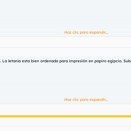
Haz clic para expandir...
te ibas a correr en la boca.
a letanía esta bien ordenada para impresión en papiro egipcio. Subo 
Haz clic para expandir...
 ibas a correr en la boca finalmente. Es lo que hay, a veces bien, a 