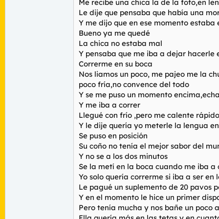
Me recibe una chica la de la foto,en le
Le dije que pensaba que había una mo
Y me dijo que en ese momento estaba 
Bueno ya me quedé
La chica no estaba mal
Y pensaba que me iba a dejar hacerle 
Correrme en su boca
Nos liamos un poco, me pajeo me la chu
poco fría,no convence del todo
Y se me puso un momento encima,echad
Y me iba a correr
Llegué con frío ,pero me calente rápid
Y le dije quería yo meterle la lengua e
Se puso en posición
Su coño no tenía el mejor sabor del m
Y no se a los dos minutos
Se la metí en la boca cuando me iba a 
Yo solo quería correrme si iba a ser en 
Le pagué un suplemento de 20 pavos po
Y en el momento le hice un primer disp
Pero tenía mucha y nos bañe un poco 
Ella quería más en las tetas y en cuant