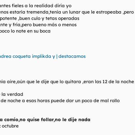
antes fieles a la realidad diría yo
nos estaría tremenda,tenía un lunar que le estropeaba ,pero
 potente ,buen culo y tetas operadas
ante y fría,pero bueno más o menos
mpoco lo note en su boca
ndrea coqueta implikda y | destacamos
enía aire,aún que le dije que lo quitara ,eran las 12 de la noch
0 la verdad
 de noche a esas horas puede dar un poco de mal rollo
 comio,no quise follar,no le dije nada
: octubre