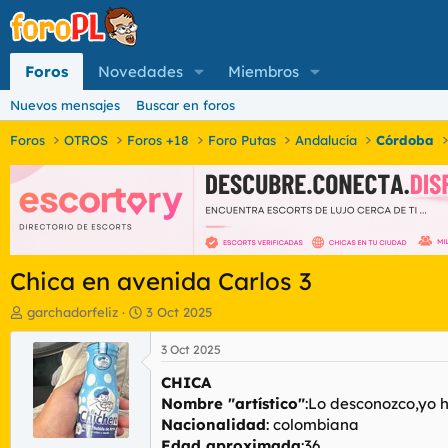
Foros
Novedades
Miembros
Nuevos mensajes
Buscar en foros
Foros
OTROS
Foros +18
Foro Putas
Andalucía
Córdoba
Chica en avenida Carlos 3
I
F
garchadorfeliz
3 Oct 2025
n
e
i
c
3 Oct 2025
c
h
CHICA
i
a
a
d
Nombre "artístico"
:Lo desconozco,yo 
d
e
Nacionalidad
: colombiana
o
i
Edad aproximada
:36