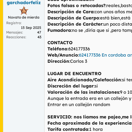
garchadorfeliz
r
n
Fotos falsas o retocadas?
:reales,bast
d
i
Descripción de Cara
:con unos años me
e
c
Novato de mierda
Descripción de Cuerpo
:está bien,está
l
i
Registro
t
o
Descripción de Carácter
:un poco dist
15 Sep 2025
e
Fumadora
:no se ,diría que si ,pero ta
Mensajes
47
m
Reacciones
43
a
CONTACTO
Teléfono
:624177336
Web/Anuncio
:
624177336 En cordoba a
Dirección
:Carlos 3
LUGAR DE ENCUENTRO
Aire Acondicionado/Calefacción
:si t
Discreción del lugar
:si
Valoración de las instalaciones
:9 o 1
Aunque la entrada era en un callejón y
Entrar en un callejón random
SERVICIO: nos liamos me pajeo,me la
Fecha aproximada de la experiencia
Tarifa contratada
:1 hora