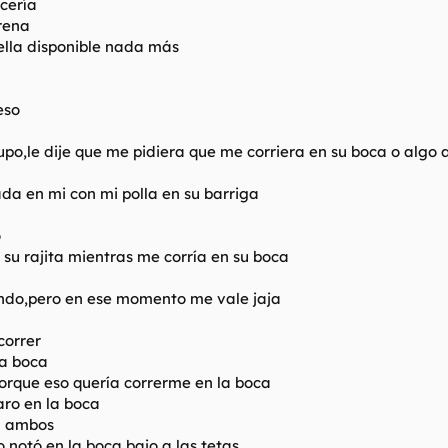
ncería
rena
ella disponible nada más
eso
po,le dije que me pidiera que me corriera en su boca o algo 
a en mi con mi polla en su barriga
o
n su rajita mientras me corría en su boca
undo,pero en ese momento me vale jaja
correr
la boca
rque eso quería correrme en la boca
aro en la boca
a ambos
o notó en la boca bajo a las tetas