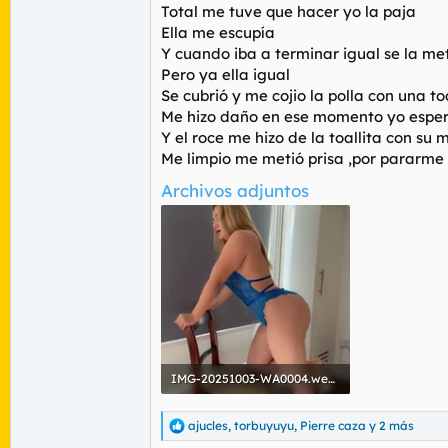
Total me tuve que hacer yo la paja
Ella me escupía
Y cuando iba a terminar igual se la met
Pero ya ella igual
Se cubrió y me cojio la polla con una to
Me hizo daño en ese momento yo esper
Y el roce me hizo de la toallita con s
Me limpio me metió prisa ,por pararme
Archivos adjuntos
IMG-20251003-WA0004.webp
83,1 KB · Visitas: 452
ajucles
,
torbuyuyu
,
Pierre caza
y 2 más
R