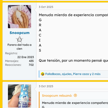
e
a
3 Oct 2025
c
c
Menuda mierda de experiencia compañer
i
o
G
n
R
e
A
s
Snoopcum
C
:
I
Forero del todo a
A
cien
S
Registro
22 Ene 2023
Que tensión, por un momento pensé que t
Mensajes
435
Reacciones
702
FollaBocas
,
ajucles
,
Pierre caza
y 2 más
R
e
a
3 Oct 2025
c
c
i
Snoopcum rebuznó:
o
n
Menuda mierda de experiencia compañero. L
e
G