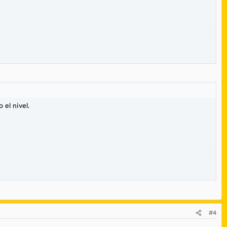
el nivel.
veces mal.
#4