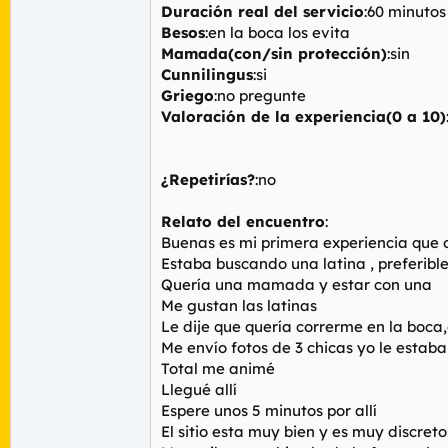
Duración real del servicio
:60 minutos
Besos
:en la boca los evita
Mamada(con/sin protección)
:sin
Cunnilingus
:si
Griego
:no pregunte
Valoración de la experiencia(0 a 10)
¿Repetirías?
:no
Relato del encuentro
:
Buenas es mi primera experiencia que 
Estaba buscando una latina , preferib
Quería una mamada y estar con una
Me gustan las latinas
Le dije que quería correrme en la boc
Me envío fotos de 3 chicas yo le estaba
Total me animé
Llegué allí
Espere unos 5 minutos por allí
El sitio esta muy bien y es muy discreto