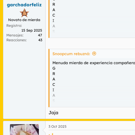
s
R
garchadorfeliz
:
A
C
Novato de mierda
I
Registro
A
15 Sep 2025
S
Mensajes
47
Reacciones
43
Que tensión! por un momento pensé en que 
Snoopcum rebuznó:
Menuda mierda de experiencia compañero. L
G
R
A
C
I
A
S
Que tensión por un momento pensé en que te
Jaja
3 Oct 2025