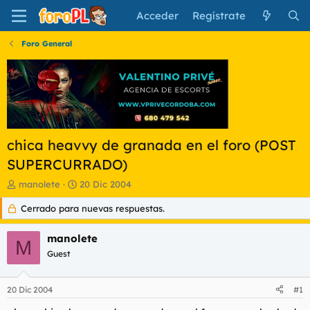
Acceder
Regístrate
Foro General
chica heavvy de granada en el foro (POST
SUPERCURRADO)
I
F
manolete
20 Dic 2004
n
e
Cerrado para nuevas respuestas.
i
c
c
h
i
a
manolete
M
a
d
Guest
d
e
o
i
r
n
20 Dic 2004
#1
d
i
e
c