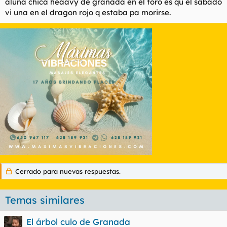
aluna chica heaavy de granada en el foro es qu el sabado
l
i
vi una en el dragon rojo q estaba pa morirse.
t
o
e
m
a
Cerrado para nuevas respuestas.
Temas similares
El árbol culo de Granada