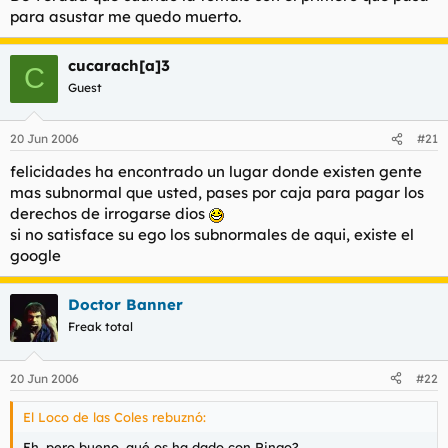
para asustar me quedo muerto.
cucarach[a]3
C
Guest
20 Jun 2006
#21
felicidades ha encontrado un lugar donde existen gente
mas subnormal que usted, pases por caja para pagar los
derechos de irrogarse dios
si no satisface su ego los subnormales de aqui, existe el
google
Doctor Banner
Freak total
20 Jun 2006
#22
El Loco de las Coles rebuznó:
Eh, pero bueno, qué os ha dado con Ringo?