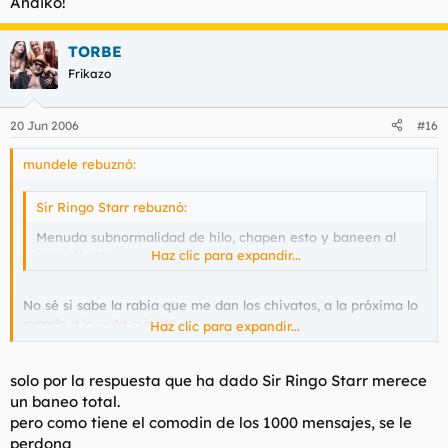
Andiko!
TORBE
Frikazo
20 Jun 2006
#16
mundele rebuznó:
Sir Ringo Starr rebuznó:
Menuda subnormalidad de hilo, chapen esto y baneen al
imbécil este.
Haz clic para expandir...
No sé si sabe la rabia que me dan los chivatos, a la próxima lo
mando
a la puta mierda.
Haz clic para expandir...
Al autor del "hilo", no sé qué decir... ¿gracias?
solo por la respuesta que ha dado Sir Ringo Starr merece
un baneo total.
pero como tiene el comodin de los 1000 mensajes, se le
perdona