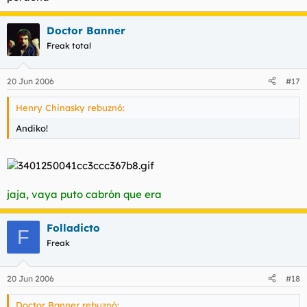
Doctor Banner
Freak total
20 Jun 2006
#17
Henry Chinasky rebuznó:
Andiko!
jaja, vaya puto cabrón que era
Folladicto
F
Freak
20 Jun 2006
#18
Doctor Banner rebuznó: