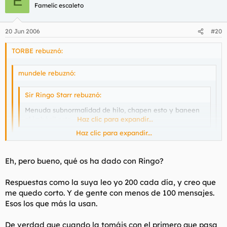
E
Famelic escaleto
20 Jun 2006
#20
TORBE rebuznó:
mundele rebuznó:
Sir Ringo Starr rebuznó:
Menuda subnormalidad de hilo, chapen esto y baneen
al imbécil este.
Haz clic para expandir...
Haz clic para expandir...
No sé si sabe la rabia que me dan los chivatos, a la próxima
lo mando
a la puta mierda.
Haz clic para expandir...
Eh, pero bueno, qué os ha dado con Ringo?
Al autor del "hilo", no sé qué decir... ¿gracias?
solo por la respuesta que ha dado Sir Ringo Starr merece un
Respuestas como la suya leo yo 200 cada día, y creo que
baneo total.
me quedo corto. Y de gente con menos de 100 mensajes.
pero como tiene el comodin de los 1000 mensajes, se le
Esos los que más la usan.
perdona
De verdad que cuando la tomáis con el primero que pasa