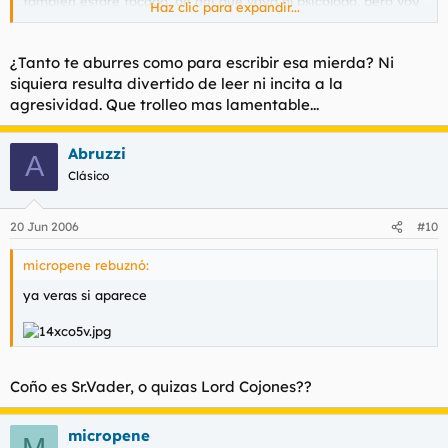
tambien estare tocado, de ahi que vaya al psicologo, pero voy
Haz clic para expandir...
por que me esnifaba hasta las lineas de la mediana, por eso lo
de cambiar de ambientes.
¿Tanto te aburres como para escribir esa mierda? Ni
siquiera resulta divertido de leer ni incita a la
Todos, absolutamente todos, me dais asco.
agresividad. Que trolleo mas lamentable...
yo en cambio soy como dios, al menos para eso me ha servido
Abruzzi
A
internet, para que me crezca el ego, por que menuda panda de
Clásico
anormales que sois todos.
20 Jun 2006
#10
lo tenia que decir.
micropene rebuznó:
ya veras si aparece
Coño es Sr.Vader, o quizas Lord Cojones??
micropene