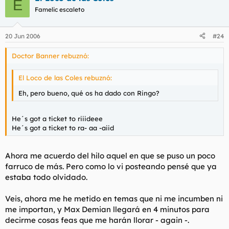
E
Famelic escaleto
20 Jun 2006
#24
Doctor Banner rebuznó:
El Loco de las Coles rebuznó:
Eh, pero bueno, qué os ha dado con Ringo?
He´s got a ticket to riiideee
He´s got a ticket to ra- aa -aiid
Ahora me acuerdo del hilo aquel en que se puso un poco
farruco de más. Pero como lo vi posteando pensé que ya
estaba todo olvidado.
Veis, ahora me he metido en temas que ni me incumben ni
me importan, y Max Demian llegará en 4 minutos para
decirme cosas feas que me harán llorar - again -.