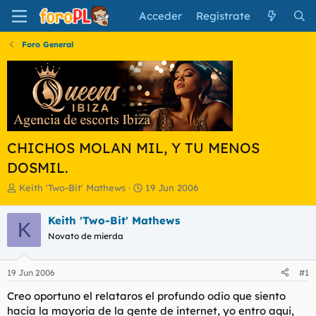
Acceder
Regístrate
Foro General
CHICHOS MOLAN MIL, Y TU MENOS
DOSMIL.
I
F
Keith 'Two-Bit' Mathews
19 Jun 2006
n
e
i
c
Keith 'Two-Bit' Mathews
K
c
h
Novato de mierda
i
a
a
d
d
e
19 Jun 2006
#1
o
i
r
n
Creo oportuno el relataros el profundo odio que siento
d
i
hacia la mayoria de la gente de internet, yo entro aqui,
e
c