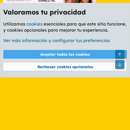
Valoramos tu privacidad
Utilizamos
cookies
esenciales para que este sitio funcione,
y cookies opcionales para mejorar tu experiencia.
Foro General
Ver más información y configurar tus preferencias
Cookies
PL OLDSTYLE AMARILLO
Cambiar fuente
Español (ES)
Arri
Aceptar todas las cookies
Contáctanos
Términos y reglas
Política de privacidad
Ayuda
R
Pie
S
Rechazar cookies opcionales
S
®
Community platform by XenForo
© 2010-2026 XenForo Ltd.