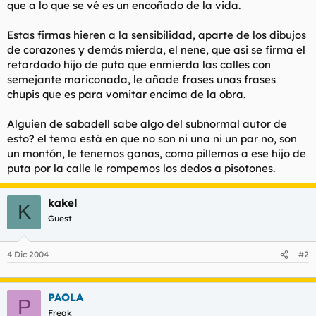
que a lo que se vé es un encoñado de la vida.
l
i
t
o
Estas firmas hieren a la sensibilidad, aparte de los dibujos
e
de corazones y demás mierda, el nene, que asi se firma el
m
a
retardado hijo de puta que enmierda las calles con
semejante mariconada, le añade frases unas frases
chupis que es para vomitar encima de la obra.
Alguien de sabadell sabe algo del subnormal autor de
esto? el tema está en que no son ni una ni un par no, son
un montón, le tenemos ganas, como pillemos a ese hijo de
puta por la calle le rompemos los dedos a pisotones.
kakel
K
Guest
4 Dic 2004
#2
PAOLA
P
Freak