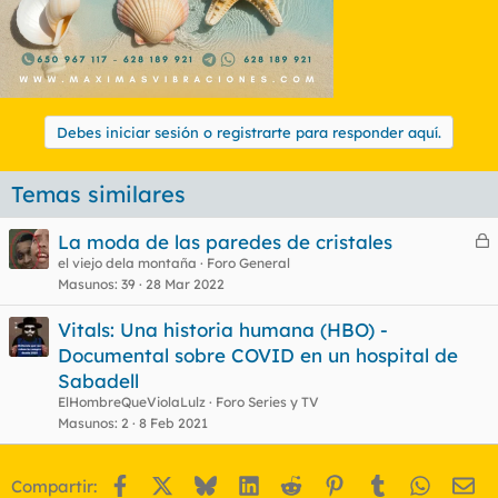
Debes iniciar sesión o registrarte para responder aquí.
Temas similares
La moda de las paredes de cristales
e
el viejo dela montaña
Foro General
Masunos
39
28 Mar 2022
r
r
Vitals: Una historia humana (HBO) -
Documental sobre COVID en un hospital de
Sabadell
o
ElHombreQueViolaLulz
Foro Series y TV
Masunos
2
8 Feb 2021
Facebook
X
Bluesky
LinkedIn
Reddit
Pinterest
Tumblr
WhatsA
Em
Compartir: