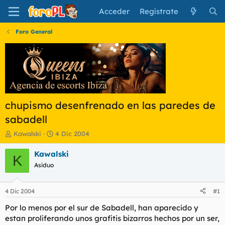
Acceder
Regístrate
Foro General
chupismo desenfrenado en las paredes de
sabadell
I
F
Kawalski
4 Dic 2004
n
e
i
c
Kawalski
K
c
h
Asiduo
i
a
a
d
d
e
4 Dic 2004
#1
o
i
r
n
Por lo menos por el sur de Sabadell, han aparecido y
d
i
estan proliferando unos grafitis bizarros hechos por un ser,
e
c