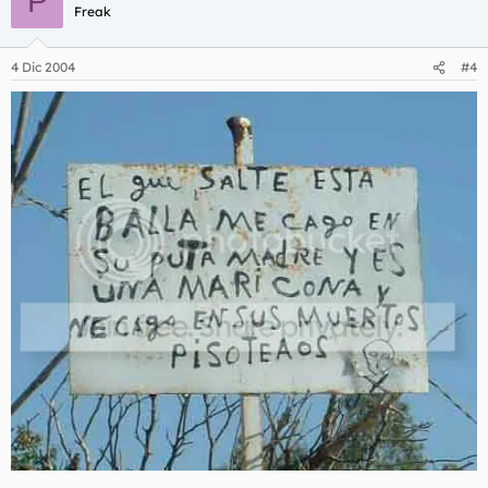
P
Freak
4 Dic 2004
#4