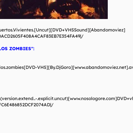
s.Muertos.Vivientes.[Uncut][DVD+VHSSound][Abandomoviez]
2|020ACD2605F408A4CAF83EB7E354FA49|/
LOS ZOMBIES":
or.de.los.zombies[DVD-VHS][By.DjGoro][www.abandomoviez.net
l.(version.extend..-.explicit.uncut)[www.nosologore.com]DVD+vh
4FC6E486852DCF2074AD|/