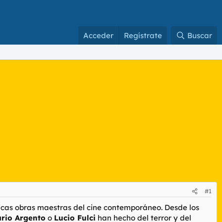
Acceder
Regístrate
Buscar
#1
icas obras maestras del cine contemporáneo. Desde los
rio Argento
o
Lucio Fulci
han hecho del terror y del