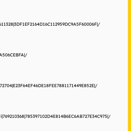
720611328|3DF1EF2164D16C112959DC9A5F60006F|/
8A506CEBFA|/
39272704|E23F64EF46DE18FEE7881171449E852E|/
.avi|769210368|785397102D4E814B6EC6AB727E34C975|/