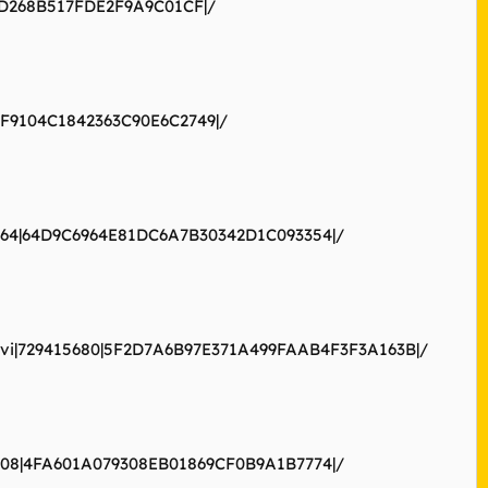
810D268B517FDE2F9A9C01CF|/
B9FF9104C1842363C90E6C2749|/
73664|64D9C6964E81DC6A7B30342D1C093354|/
lin.avi|729415680|5F2D7A6B97E371A499FAAB4F3F3A163B|/
3008|4FA601A079308EB01869CF0B9A1B7774|/