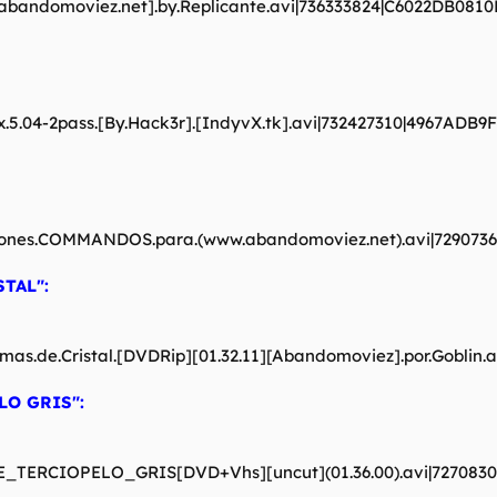
w.abandomoviez.net].by.Replicante.avi|736333824|C6022DB0
ivx.5.04-2pass.[By.Hack3r].[IndyvX.tk].avi|732427310|4967AD
oducciones.COMMANDOS.para.(www.abandomoviez.net).avi|7290
TAL":
s.Plumas.de.Cristal.[DVDRip][01.32.11][Abandomoviez].por.Gob
O GRIS":
RE_TERCIOPELO_GRIS[DVD+Vhs][uncut](01.36.00).avi|72708