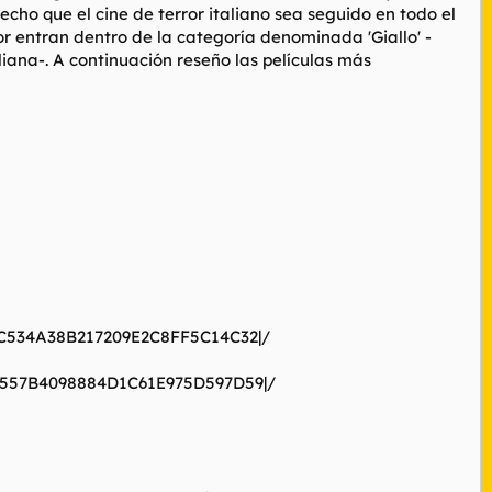
cho que el cine de terror italiano sea seguido en todo el
error entran dentro de la categoría denominada
'Giallo'
-
liana-. A continuación reseño las películas más
1C534A38B217209E2C8FF5C14C32|/
60557B4098884D1C61E975D597D59|/