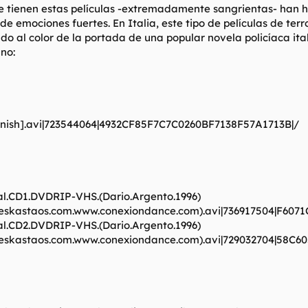
ue tienen estas películas -extremadamente sangrientas- han he
 de emociones fuertes. En Italia, este tipo de películas de t
endo al color de la portada de una popular novela policíaca ita
ano:
-Spanish].avi|723544064|4932CF85F7C7C0260BF7138F57A1713B|/
hal.CD1.DVDRIP-VHS.(Dario.Argento.1996)
skastaos.com.www.conexiondance.com).avi|736917504|F607
hal.CD2.DVDRIP-VHS.(Dario.Argento.1996)
skastaos.com.www.conexiondance.com).avi|729032704|58C