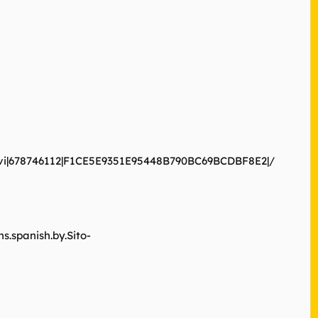
].avi|678746112|F1CE5E9351E95448B790BC69BCDBF8E2|/
s.spanish.by.Sito-