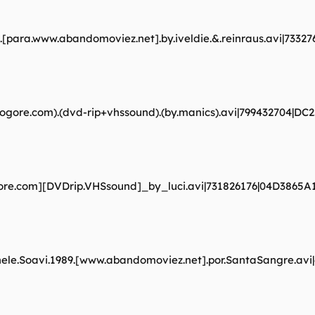
nd).[para.www.abandomoviez.net].by.iveldie.&.reinraus.avi|
sologore.com).(dvd-rip+vhssound).(by.manics).avi|79943270
logore.com][DVDrip.VHSsound]_by_luci.avi|731826176|04D386
Michele.Soavi.1989.[www.abandomoviez.net].por.SantaSangre