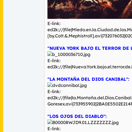
E-link:
ed2k://|file|Miedo.en.la.Ciudad.de.lo
[by.Colt.&.Mephistroll].avi|73207603
"NUEVA YORK BAJO EL TERROR DE 
E-link:
ed2k://|file|Nueva.York.bajo.el.terr
"LA MONTAÑA DEL DIOS CANIBAL":
E-link:
ed2k://|file|la.Montaña.del.Dios.Caniba
Goresex.avi|733955902|2BA0E5502E21
"LOS OJOS DEL DIABLO":
E-link: