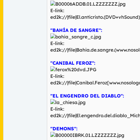
E-link:
ed2k://|file|El.anticristo.(DVD+vhSou
"BAHÍA DE SANGRE":
E-link:
ed2k://|file|Bahia.de.sangre.(www.no
"CANIBAL FEROZ":
E-link:
ed2k://|file|Canibal.Feroz[www.noso
"EL ENGENDRO DEL DIABLO":
E-link:
ed2k://|file|El.engendro.del.diablo_
"DEMONS":