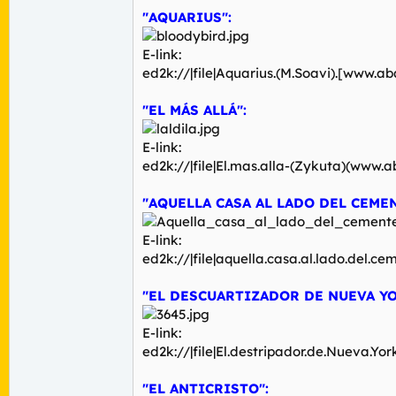
"AQUARIUS":
E-link:
ed2k://|file|Aquarius.(M.Soavi).[www
"EL MÁS ALLÁ":
E-link:
ed2k://|file|El.mas.alla-(Zykuta)(ww
"AQUELLA CASA AL LADO DEL CEME
E-link:
ed2k://|file|aquella.casa.al.lado.de
"EL DESCUARTIZADOR DE NUEVA YO
E-link:
ed2k://|file|El.destripador.de.Nueva
"EL ANTICRISTO":