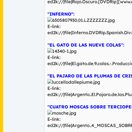
ed2k://|file|Rojo.Oscuro.[DVDRip][ww
"INFERNO":
E-link:
ed2k://|file|Inferno.DVDRip.Spanish.D
"EL GATO DE LAS NUEVE COLAS":
E-link:
ed2k://|file|El.gato.de.9.colas.-.Pr
"EL PAJARO DE LAS PLUMAS DE CRIS
E-link:
ed2k://|file|Argento..El.Pajaro.de.la
"CUATRO MOSCAS SOBRE TERCIOPEL
E-link:
ed2k://|file|Argento..4_MOSCAS_SOB