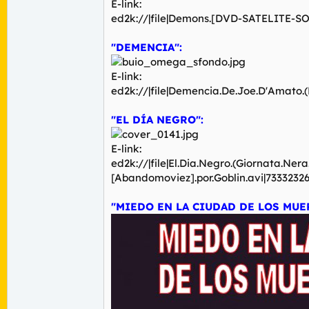
E-link:
ed2k://|file|Demons.[DVD-SATELITE-S
"DEMENCIA":
E-link:
ed2k://|file|Demencia.De.Joe.D'Amato
"EL DÍA NEGRO":
E-link:
ed2k://|file|El.Dia.Negro.(Giornata.Ner
[Abandomoviez].por.Goblin.avi|73332
"MIEDO EN LA CIUDAD DE LOS MUE