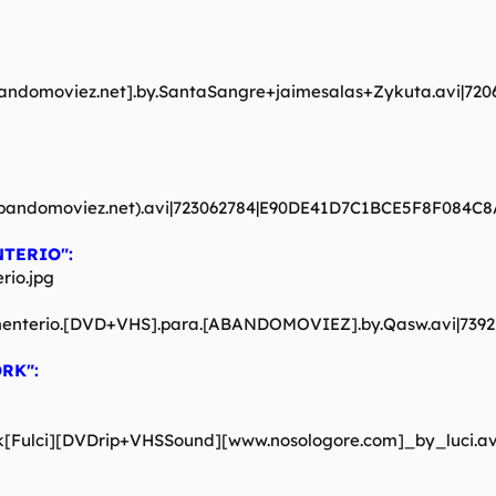
.abandomoviez.net].by.SantaSangre+jaimesalas+Zykuta.avi|
w.abandomoviez.net).avi|723062784|E90DE41D7C1BCE5F8F084C
NTERIO":
l.cementerio.[DVD+VHS].para.[ABANDOMOVIEZ].by.Qasw.avi|7
RK":
.York[Fulci][DVDrip+VHSSound][www.nosologore.com]_by_luci