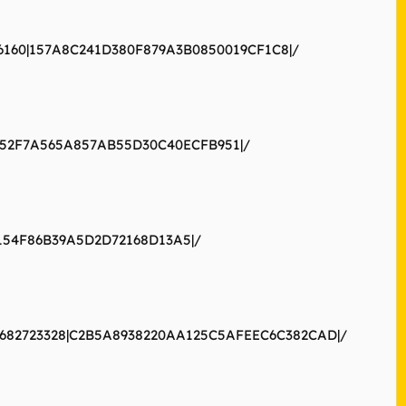
733276160|157A8C241D380F879A3B0850019CF1C8|/
4|DC252F7A565A857AB55D30C40ECFB951|/
5A154F86B39A5D2D72168D13A5|/
.avi|682723328|C2B5A8938220AA125C5AFEEC6C382CAD|/