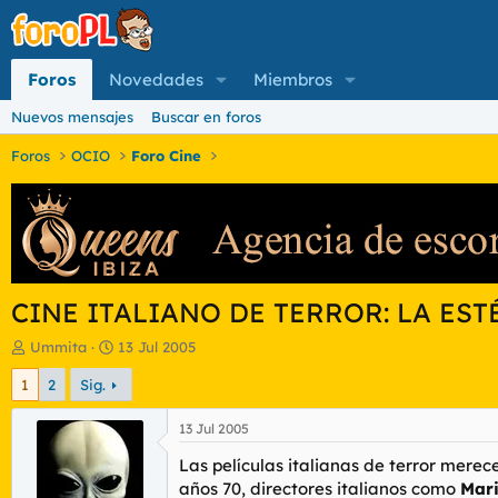
Foros
Novedades
Miembros
Nuevos mensajes
Buscar en foros
Foros
OCIO
Foro Cine
CINE ITALIANO DE TERROR: LA EST
I
F
Ummita
13 Jul 2005
n
e
1
2
Sig.
i
c
c
h
i
a
13 Jul 2005
a
d
Las películas italianas de terror mer
d
e
o
i
años 70, directores italianos como
Mar