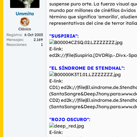
r
n
suspense puro arte. La fuerza visual q
d
i
mundo por millones de cinéfilos ávidos
Ummita
e
c
término que significa 'amarillo', aludi
l
i
representativas del cine de terror itali
t
o
Clásico
e
Registro
6 Oct 2003
m
"SUSPIRIA":
Mensajes
2.169
a
Reacciones
1
E-link:
ed2k://|file|Suspiria.[DVDRip.-.Divx.
"EL SÍNDROME DE STENDHAL":
E-link:
CD1) ed2k://|file|El.sindrome.de.Stend
(SantaSangre&DeepJhony.para.www.de
CD2) ed2k://|file|El.sindrome.de.Stend
(SantaSangre&DeepJhony.para.www.de
"ROJO OSCURO":
E-link: