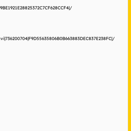
C39BE1921E28825372C7CF628CCF4|/
s.avi|736200704|F9D55635806B0B663883DEC837E238FC|/