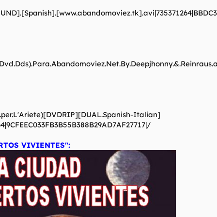
OUND].[Spanish].[www.abandomoviez.tk].avi|735371264|BBD
.(Dvd.Dds).Para.Abandomoviez.Net.By.Deepjhonny.&.Reinrau
a.per.L'Ariete)[DVDRIP][DUAL.Spanish-Italian]
3264|9CFEEC033FB3B55B388B29AD7AF27717|/
RTOS VIVIENTES":