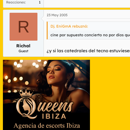
Reacciones
1
23 May 2005
R
Dj. EniGmA rebuznó:
cine por supuesto concierto no por dios qu
Richal
¿y si las catedrales del tecno estuvies
Guest