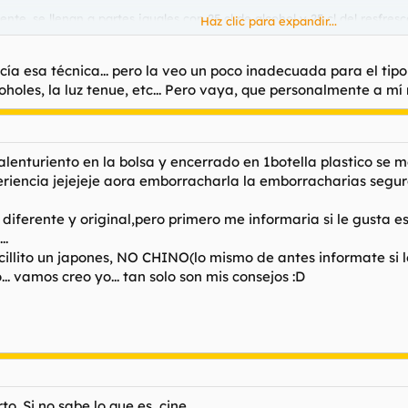
te, se llenan a partes iguales con 25 cl de alcohol y 25 cl del resfresc
Haz clic para expandir...
 wares..
, hasta que la película no haya empezado, no ir cebando, que los revi
ocía esa técnica... pero la veo un poco inadecuada para el tip
al con la linterna a las butacas para otear.
coholes, la luz tenue, etc... Pero vaya, que personalmente a mí 
lenturiento en la bolsa y encerrado en 1botella plastico se m
periencia jejejeje aora emborracharla la emborracharias segu
 diferente y original,pero primero me informaria si le gusta e
..
cillito un japones, NO CHINO(lo mismo de antes informate si le 
. vamos creo yo... tan solo son mis consejos :D
to. Si no sabe lo que es, cine.