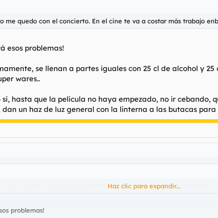
 yo me quedo con el concierto. En el cine te va a costar más trabajo en
rá esos problemas!
mamente, se llenan a partes iguales con 25 cl de alcohol y 25 c
uper wares..
 sí, hasta que la película no haya empezado, no ir cebando, q
 dan un haz de luz general con la linterna a las butacas para 
.. yo me quedo con el concierto. En el cine te va a costar más trabajo 
Haz clic para expandir...
sos problemas!