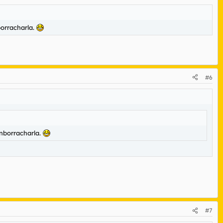
borracharla.
#6
enborracharla.
#7