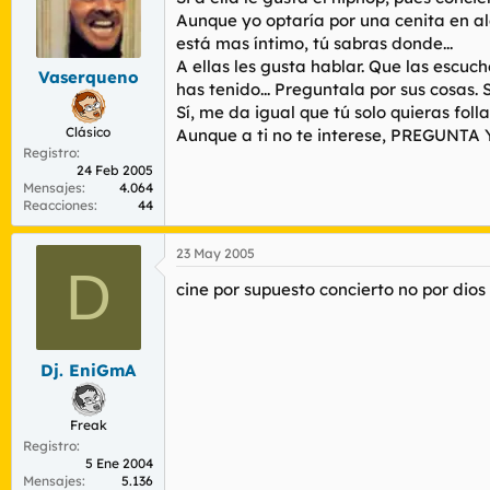
Aunque yo optaría por una cenita en al
está mas íntimo, tú sabras donde...
A ellas les gusta hablar. Que las escuch
Vaserqueno
has tenido... Preguntala por sus cosas. 
Sí, me da igual que tú solo quieras foll
Clásico
Aunque a ti no te interese, PREGUNTA
Registro
24 Feb 2005
Mensajes
4.064
Reacciones
44
23 May 2005
D
cine por supuesto concierto no por dios
Dj. EniGmA
Freak
Registro
5 Ene 2004
Mensajes
5.136