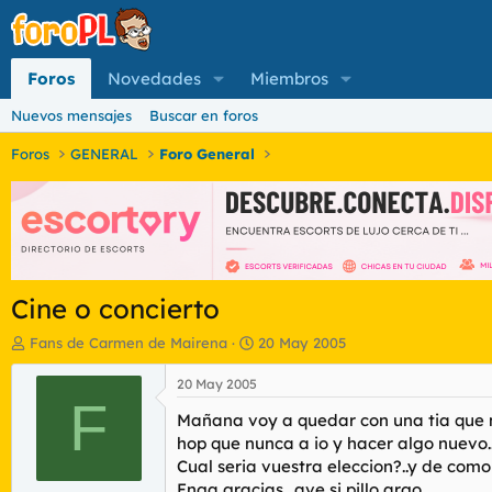
Foros
Novedades
Miembros
Nuevos mensajes
Buscar en foros
Foros
GENERAL
Foro General
Cine o concierto
I
F
Fans de Carmen de Mairena
20 May 2005
n
e
i
c
20 May 2005
c
F
h
Mañana voy a quedar con una tia que me 
i
a
a
d
hop que nunca a io y hacer algo nuevo.
d
e
Cual seria vuestra eleccion?..y de como
o
i
Enga,gracias.. ave si pillo argo