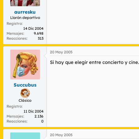
aurresku
Llorón deportivo
Registro
14 Dic 2004
Mensajes
9.698
Reacciones
313
20 May 2005
Si hay que elegir entre concierto y cine
Succubus
Clásico
Registro
11 Dic 2004
Mensajes
2.136
Reacciones
0
20 May 2005