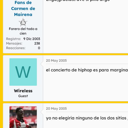
Fans de
r
n
d
i
Carmen de
e
c
Mairena
l
i
t
o
e
Forero del todo a
m
cien
a
Registro
9 Dic 2003
Mensajes
238
Reacciones
0
20 May 2005
W
el concierto de hiphop es para marginale
Wireless
Guest
20 May 2005
yo no elegiria ninguno de los dos sitio