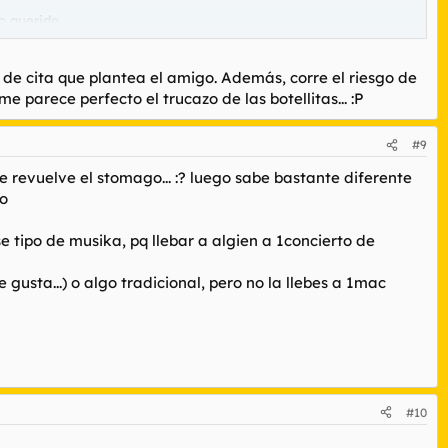
o querido.
sores tienen la manía de cuando está todo el mundo sentado y se
o de cita que plantea el amigo. Además, corre el riesgo de
me parece perfecto el trucazo de las botellitas... :P
#9
e revuelve el stomago... :? luego sabe bastante diferente
ro
se tipo de musika, pq llebar a algien a 1concierto de
gusta...) o algo tradicional, pero no la llebes a 1mac
#10