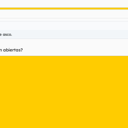
e asco.
en abiertas?