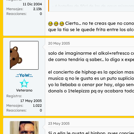
11 Dic 2004
- 4 botellas de 50cl de las de agua mismamen
Mensajes
2.136
- golosinas varias, chicles, bocadillos, tuper
Reacciones
0
y se mete todo en un bolso-cartera. eso sí
Cierto... no te creas que no con
dirigen a la salido, dan un haz de luz gener
que la tía se le quede frita entre los al
20 May 2005
solo de imaginarme el alkol+refresco ca
de como tendria q saber... lo digo x ex
el concierto de hiphop es la opcion mas
.::YoW::.
musica q no le gusta es un puto suplicio.
yo la llebaba a cenar por hay, algo sen
Veterano
donals o 1telepizza pq ay acabara todo..
Registro
17 May 2005
Mensajes
1.022
Reacciones
0
23 May 2005
Si a ella le gusta el hiphop, pues concier