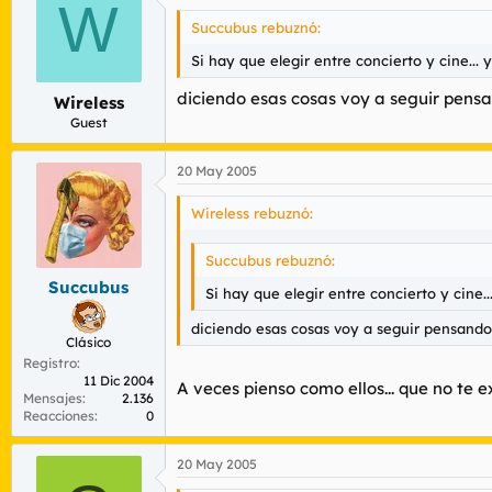
W
Succubus rebuznó:
Si hay que elegir entre concierto y cine...
diciendo esas cosas voy a seguir pensan
Wireless
Guest
20 May 2005
Wireless rebuznó:
Succubus rebuznó:
Succubus
Si hay que elegir entre concierto y cine.
diciendo esas cosas voy a seguir pensando 
Clásico
Registro
11 Dic 2004
A veces pienso como ellos... que no te 
Mensajes
2.136
Reacciones
0
20 May 2005