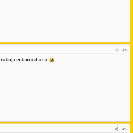
#4
s trabajo enborracharla.
#5