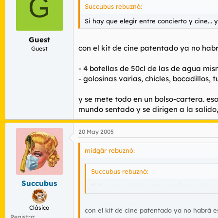
G
Succubus rebuznó:
Si hay que elegir entre concierto y cine...
Guest
con el kit de cine patentado ya no hab
Guest
- 4 botellas de 50cl de las de agua mis
- golosinas varias, chicles, bocadillos, t
y se mete todo en un bolso-cartera. eso
mundo sentado y se dirigen a la salido,
20 May 2005
midgär rebuznó:
Succubus rebuznó:
Succubus
Si hay que elegir entre concierto y cine.
Clásico
con el kit de cine patentado ya no habrá e
Registro