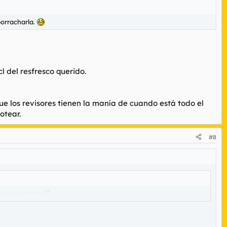
borracharla.
l del resfresco querido.
ue los revisores tienen la manía de cuando está todo el
otear.
#8
enborracharla.