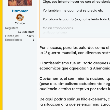
Oiga, eso intento hacer yo con el revision
r
n
d
i
Yo tambien me apunto si se precia eh.
Hammer
e
c
l
i
Por ahora le apunto (no, no he leido toda la
t
o
Clásico
e
Registro
Masas trabajadoras
m
13 Jun 2006
anticapitalismo
a
Mensajes
4.697
antisemitismo
Reacciones
1
AUDIENCIA DISPUESTA A DEJARSE ATRA
Por si acaso, para los palurdos como e
la 1ª guerra mundial, con diversas rest
POQUISIMA LEGITIMIDAD DE WEIMAR
El antisemitismo fue utilizado despues 
economicos que aquejaban a Alemania
Revanchismo Versalles-sentimiento nacion
Y por supuesto EL CRACK DE 1929
Obviamente, el sentimiento nacional q
(pese a su simbolismo actualmente nega
audiencia estaba receptiva por todos 
De aqui podria salir un hilo excelente,
la situacion a la que se encamina Euro