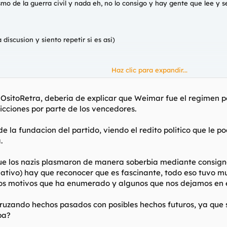
ismo de la guerra civil y nada eh, no lo consigo y hay gente que lee y 
 discusion y siento repetir si es asi)
Haz clic para expandir...
ER
l OsitoRetra, deberia de explicar que Weimar fue el regimen p
ricciones por parte de los vencedores.
de la fundacion del partido, viendo el redito politico que le p
.
al
ue los nazis plasmaron de manera soberbia mediante consign
tivo) hay que reconocer que es fascinante, todo eso tuvo mu
los motivos que ha enumerado y algunos que nos dejamos en el
 cruzando hechos pasados con posibles hechos futuros, ya que 
pa?