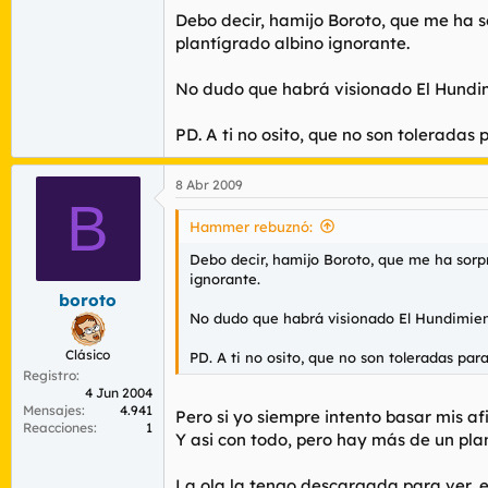
Debo decir, hamijo Boroto, que me ha s
plantígrado albino ignorante.
No dudo que habrá visionado El Hundim
PD. A ti no osito, que no son toleradas
8 Abr 2009
B
Hammer rebuznó:
Debo decir, hamijo Boroto, que me ha sorpr
ignorante.
boroto
No dudo que habrá visionado El Hundimient
Clásico
PD. A ti no osito, que no son toleradas par
Registro
4 Jun 2004
Mensajes
4.941
Pero si yo siempre intento basar mis a
Reacciones
1
Y asi con todo, pero hay más de un pla
La ola la tengo descargada para ver, e