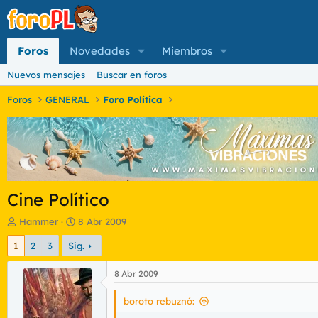
Foros
Novedades
Miembros
Nuevos mensajes
Buscar en foros
Foros
GENERAL
Foro Política
Cine Político
I
F
Hammer
8 Abr 2009
n
e
1
2
3
Sig.
i
c
c
h
i
a
8 Abr 2009
a
d
d
e
boroto rebuznó:
o
i