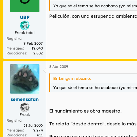
Ya que sé el tema se ha acabado (yo mis
Peliculón, con una estupenda ambienta
UBP
Freak total
Registro
9 Feb 2007
Mensajes
19.040
Reacciones
2.802
8 Abr 2009
Britzingen rebuznó:
Ya que sé el tema se ha acabado (yo mis
semensatan
El hundimiento es obra maestra.
Freak
Registro
Te relata "desde dentro", desde lo más 
31 Jul 2006
Mensajes
9.274
Reacciones
611
Pero creo que ante todo es un retrato d