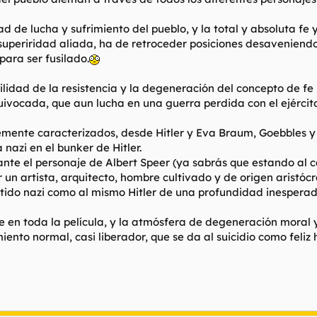
de lucha y sufrimiento del pueblo, y la total y absoluta fe y 
superiridad aliada, ha de retroceder posiciones desaveniendo
para ser fusilado.
lidad de la resistencia y la degeneración del concepto de fe
ivocada, que aun lucha en una guerra perdida con el ejército
mente caracterizados, desde Hitler y Eva Braum, Goebbles y f
 nazi en el bunker de Hitler.
te el personaje de Albert Speer (ya sabrás que estando al ca
r un artista, arquitecto, hombre cultivado y de origen aristóc
tido nazi como al mismo Hitler de una profundidad inesperada
ae en toda la película, y la atmósfera de degeneración mora
iento normal, casi liberador, que se da al suicidio como feliz