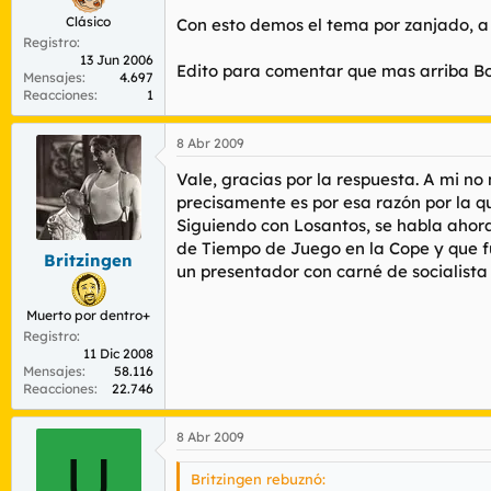
Clásico
Con esto demos el tema por zanjado, a 
Registro
13 Jun 2006
Edito para comentar que mas arriba Boro
Mensajes
4.697
Reacciones
1
8 Abr 2009
Vale, gracias por la respuesta. A mi n
precisamente es por esa razón por la q
Siguiendo con Losantos, se habla ahora
de Tiempo de Juego en la Cope y que fu
Britzingen
un presentador con carné de socialista
Muerto por dentro+
Registro
11 Dic 2008
Mensajes
58.116
Reacciones
22.746
8 Abr 2009
U
Britzingen rebuznó: