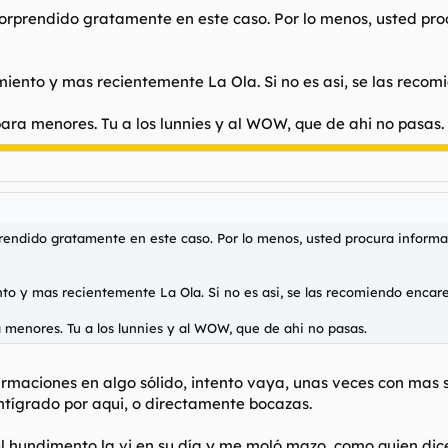
orprendido gratamente en este caso. Por lo menos, usted proc
iento y mas recientemente La Ola. Si no es asi, se las reco
 para menores. Tu a los lunnies y al WOW, que de ahi no pasas.
endido gratamente en este caso. Por lo menos, usted procura informars
o y mas recientemente La Ola. Si no es asi, se las recomiendo encar
a menores. Tu a los lunnies y al WOW, que de ahi no pasas.
firmaciones en algo sólido, intento vaya, unas veces con mas 
ntígrado por aqui, o directamente bocazas.
l hundimento la vi en su día y me moló mazo, como quien dic