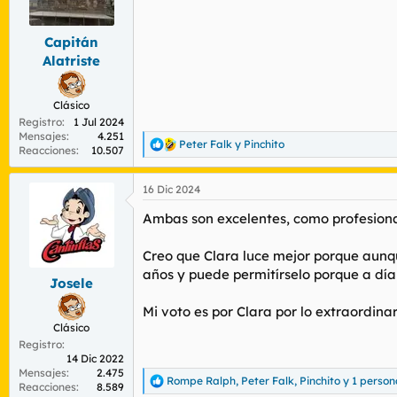
n
e
s
Capitán
:
Alatriste
Clásico
Registro
1 Jul 2024
Mensajes
4.251
Peter Falk
y
Pinchito
R
Reacciones
10.507
e
a
16 Dic 2024
c
c
Ambas son excelentes, como profesiona
i
o
n
Creo que Clara luce mejor porque aunqu
e
años y puede permitírselo porque a día
s
Josele
:
Mi voto es por Clara por lo extraordinari
Clásico
Registro
14 Dic 2022
Mensajes
2.475
Rompe Ralph
,
Peter Falk
,
Pinchito
y 1 perso
R
Reacciones
8.589