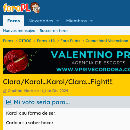
Foros
Novedades
Miembros
Nuevos mensajes
Buscar en foros
Foros
OTROS
Foros +18
Foro Putas
Comunidad Valenciana
Clara/Karol...Karol/Clara...Fight!!!
I
F
Capitán Alatriste
16 Dic 2024
n
e
i
Mi voto sería para...
c
c
h
i
a
Karol x su forma de ser.
a
d
d
e
Carla x su saber hacer
o
i