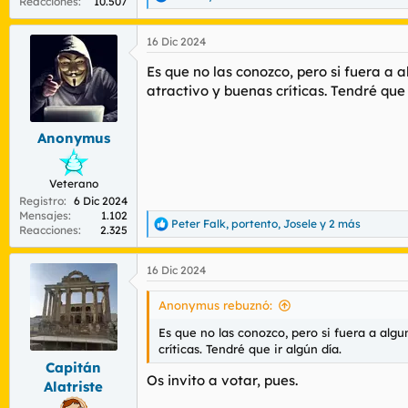
R
Reacciones
10.507
e
a
16 Dic 2024
c
c
Es que no las conozco, pero si fuera a 
i
o
atractivo y buenas críticas. Tendré que 
n
e
s
Anonymus
:
Veterano
Registro
6 Dic 2024
Mensajes
1.102
Peter Falk
,
portento
,
Josele
y 2 más
R
Reacciones
2.325
e
a
16 Dic 2024
c
c
i
Anonymus rebuznó:
o
n
Es que no las conozco, pero si fuera a alg
e
críticas. Tendré que ir algún día.
s
Capitán
:
Os invito a votar, pues.
Alatriste