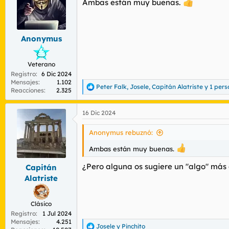
Ambas están muy buenas.
i
o
n
e
s
Anonymus
:
Veterano
Registro
6 Dic 2024
Mensajes
1.102
Peter Falk
,
Josele
,
Capitán Alatriste
y 1 per
R
Reacciones
2.325
e
a
16 Dic 2024
c
c
i
Anonymus rebuznó:
o
n
Ambas están muy buenas.
e
s
¿Pero alguna os sugiere un "algo" más 
Capitán
:
Alatriste
Clásico
Registro
1 Jul 2024
Mensajes
4.251
Josele
y
Pinchito