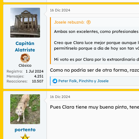
e
a
16 Dic 2024
c
c
i
Josele rebuznó:
o
n
Ambas son excelentes, como profesionales
e
s
Creo que Clara luce mejor porque aunque l
Capitán
:
permitírselo porque a día de hoy son tan vá
Alatriste
Mi voto es por Clara por lo extraordinario de
Clásico
Como no podría ser de otra forma, razon
Registro
1 Jul 2024
Mensajes
4.251
Peter Falk
,
Pinchito
y
Josele
Reacciones
10.507
R
e
a
16 Dic 2024
c
c
Pues Clara tiene muy buena pinta, tene
i
o
n
e
s
portento
: