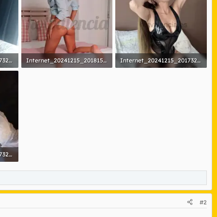
Internet_20241215_201732_59.webp
Internet_20241215_201815_4.webp
Internet_20241215_201732_58.webp
30,7 KB · Visitas: 201
69,3 KB · Visitas: 193
Internet_20241215_201732_60.webp
#2