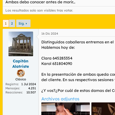
Ambas debo conocer antes de morir...
r
n
d
i
Los resultados solo son visibles tras votar.
e
c
l
i
t
o
1
2
Sig.
e
m
16 Dic 2024
a
Distinguidos caballeros entremos en el
Hablemos hoy de:
Clara 645283354
Capitán
Karol 631804090
Alatriste
En la presentación de ambas queda cons
Clásico
del cliente. En sus respectivas sesiones
Registro
1 Jul 2024
Mensajes
4.251
¿Y vos?¿Por cuál de estas damas del Co
Reacciones
10.507
Archivos adjuntos