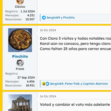
Clásico
Registro
1 Jul 2024
Mensajes
4.251
Sergini69
y
Pinchito
R
Reacciones
10.507
e
a
16 Dic 2024
c
c
Con Clara 3 visitas y todas notables roz
i
o
Karol aún no conozco, pero tengo claro
n
Como faltan 25 años para cerrar encue
e
s
Pinchito
:
Freak
Registro
27 Sep 2024
Mensajes
6.856
Sergini69
,
Peter Falk
y
Capitán Alatriste
R
Reacciones
18.951
e
a
16 Dic 2024
c
c
Votad y cambiar el voto más adelante 
i
o