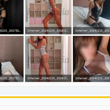
Internet_20241215_201732_56.webp
Internet_20241215_201815_5.webp
as: 194
36,9 KB · Visitas: 197
64,2 KB · Visitas: 199
Internet_20241215_201732_57.webp
Internet_20241215_201815_1.webp
as: 188
32,6 KB · Visitas: 176
47 KB · Visitas: 191