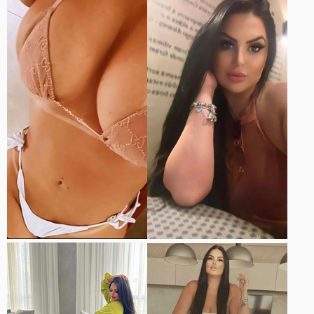
bien puestos ,o sea que no están caídos.
Me dice de follar y yo le digo que primero sobeteo y francés
total.
Cuando el antiaéreo va a pegar un cañonazo en la habitación
le digo q me enfunde y dice póntelo tú ,ten cuidado de no
rompelo cariño, me pongo el condón y obvio pongo a
semejante hembra a cuatro patas ,tiene buen coño y milagro
entra el cañón sin problema ,le agarro la cintura y le meto una
jodienda de tres minutos sin parar ,la chica empieza a gemir
muy fuerte y me pone mi Bajos empapados de la corrida que
se supone ha tenido.Hago un último sprint final y ya exhausto
me corro como un Cabrón y exploto por dentro.
Buena experiencia.
Lo malo que en esta época hace ya mucho calor y sales
fundido.
Hablamos un poco, me da toallitas para limpiarme y hasta la
próxima.
Saludos a todos ,todas y todes.
Que alguien que sepa ponga las fotos.
Mamba.