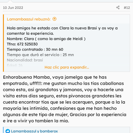
o
n
10 Jun 2022
#12
e
s
Lamambaazul rebuznó:
:
Hola amigos he estado con Clara la nueva Brasi y os voy a
comentar la experiencia.
Nombre: Clara ( como la amiga de Heidi )
Tfno: 672 525030
Tiempo contratado : 30 mn 60
Tiempo que duró el servicio : 25 mn
Nacionalidad: brasi
Edad: 26
Haz clic para expandir...
Fotos reales: está más buena en persona
Carácter: muy simpática, implicada ,dicharachera
Enhorabuena Mamba, vaya jamelga que te has
Descripción del fisico: os encontraréis una tía muy alta si se
empotrado, ufff!!!: me gustan mucho las tias caballonas
pone los taconazos ,era más alta que yo.
como esta, asi grandotas y jamonas, voy a hacerle una
Tetas naturales descomunales, culo grande y duro ,buen cuerpo
visita estos dias seguro, estos pivonacos grandotes les
,natural, sin cicatrices ,mona de cara ,no le vi ni tatuajes ni
cuesta encontrar tios que se les acerquen, porque a la la
piercings,labios carnosos ,como en las fotos ,vamos.
mayoria les intimida, confesiones que me han hecho
Me recibe con vestido negro de noche y debajo su tanga ,como
debe ser.
algunas de este tipo de mujer, Gracias por la experiencia
Higiene: Buena
e ire a vivir yo tambien la mia.
Fuma: ni idea
Aire acondicionado : si
Lamambaazul
y
bomberox