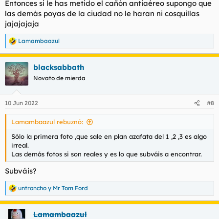
Entonces si le has metido el cañón antiaéreo supongo que
:
las demás poyas de la ciudad no le haran ni cosquillas
jajajajaja
Lamambaazul
R
e
a
blacksabbath
c
c
Novato de mierda
i
o
n
10 Jun 2022
#8
e
s
Lamambaazul rebuznó:
:
Sólo la primera foto ,que sale en plan azafata del 1 ,2 ,3 es algo
irreal.
Las demás fotos si son reales y es lo que subváis a encontrar.
Subváis?
untroncho
y
Mr Tom Ford
R
e
a
Lamambaazul
c