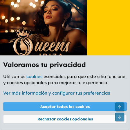
a
c
c
i
o
n
e
s
:
Valoramos tu privacidad
Utilizamos
cookies
esenciales para que este sitio funcione,
Último
1 de 11
Sig.
y cookies opcionales para mejorar tu experiencia.
Debes iniciar sesión o registrarte para responder aquí.
Ver más información y configurar tus preferencias
E
el irlandés el tonto de las lumis
Aceptar todas las cookies
t
este huevo kinder tiene chorprecha
follamaromos orgullosos de serlo
i
mamba busca la chorprechita
Rechazar cookies opcionales
q
u
Facebook
X
Bluesky
LinkedIn
Reddit
Pinterest
Tumblr
WhatsA
Em
Compartir: