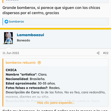
Saludos.
Grande bomberox, si parece que siguen con las chicas
Ver el archivos adjunto 113503
dispersas por el centro, gracias
bomberox
R
e
a
Lamambaazul
c
c
Baneado
i
o
n
11 Jun 2022
#22
e
s
bomberox rebuznó:
:
CHICA
Nombre "artístico"
: Clara.
Nacionalidad
: Brasileña.
Edad aproximada
: 30-35 años.
Fotos falsas o retocadas?
: Reales.
Descripción de Cara
: la de las fotos. No es fea, cara redondita,
morena, dientes en su sitio.
Descripción de Cuerpo
: exuberante, 1,85 de estatura, tiaca,
Haz clic para expandir...
tetas naturales, buen culo, sin cicatrices visibles (de
agradecer), marcas del bañador.