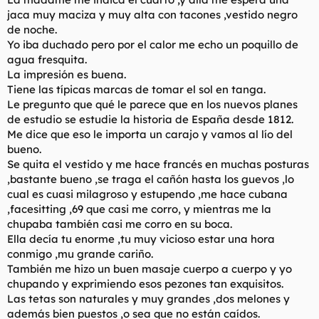
jaca muy maciza y muy alta con tacones ,vestido negro
de noche.
Yo iba duchado pero por el calor me echo un poquillo de
agua fresquita.
La impresión es buena.
Tiene las típicas marcas de tomar el sol en tanga.
Le pregunto que qué le parece que en los nuevos planes
de estudio se estudie la historia de España desde 1812.
Me dice que eso le importa un carajo y vamos al lío del
bueno.
Se quita el vestido y me hace francés en muchas posturas
,bastante bueno ,se traga el cañón hasta los guevos ,lo
cual es cuasi milagroso y estupendo ,me hace cubana
,facesitting ,69 que casi me corro, y mientras me la
chupaba también casi me corro en su boca.
Ella decía tu enorme ,tu muy vicioso estar una hora
conmigo ,mu grande cariño.
También me hizo un buen masaje cuerpo a cuerpo y yo
chupando y exprimiendo esos pezones tan exquisitos.
Las tetas son naturales y muy grandes ,dos melones y
además bien puestos ,o sea que no están caídos.