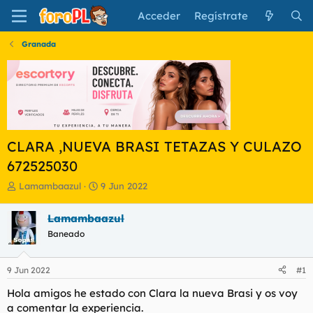
Acceder
Regístrate
Granada
CLARA ,NUEVA BRASI TETAZAS Y CULAZO
672525030
I
F
Lamambaazul
9 Jun 2022
n
e
i
c
Lamambaazul
c
h
Baneado
i
a
a
d
d
e
9 Jun 2022
#1
o
i
r
n
Hola amigos he estado con Clara la nueva Brasi y os voy
d
i
a comentar la experiencia.
e
c