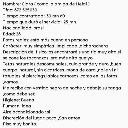
Nombre: Clara ( como la amiga de Heidi )
l
i
Tfno: 672 525030
t
o
e
Tiempo contratado : 30 mn 60
m
Tiempo que duró el servicio : 25 mn
a
Nacionalidad: brasi
Edad: 26
Fotos reales: está más buena en persona
Carácter: muy simpática, implicada ,dicharachera
Descripción del fisico: os encontraréis una tía muy alta si
se pone los taconazos ,era más alta que yo.
Tetas naturales descomunales, culo grande y duro ,buen
cuerpo ,natural, sin cicatrices ,mona de cara ,no le vi ni
tatuajes ni piercings,labios carnosos ,como en las fotos
,vamos.
Me recibe con vestido negro de noche y debajo su tanga
,como debe ser.
Higiene: Buena
Fuma: ni idea
Aire acondicionado : si
Discreción del lugar: poca ,San anton
Piso muy bonito.