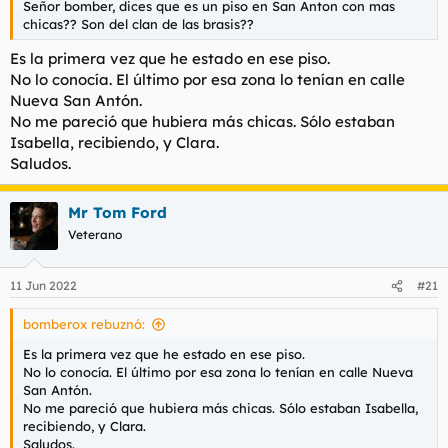
transitada pero por eso mismo, discreta.
Señor bomber, dices que es un piso en San Anton con mas
Valoración de las instalaciones
: piso completamente
chicas?? Son del clan de las brasis??
reformado. Todo bien.
Es la primera vez que he estado en ese piso.
SERVICIO
No lo conocía. El último por esa zona lo tenían en calle
Fecha aproximada de la experiencia
: 10 de junio.
Nueva San Antón.
Tarifa contratada
: 30 minutos / 60 euros.
No me pareció que hubiera más chicas. Sólo estaban
Duración real del servicio
: 30 minutos.
Isabella, recibiendo, y Clara.
Besos
: no doy.
Saludos.
Mamada (con/sin protección)
: empezó sin y le pedí “con”.
Cunnilingus
: no.
Griego
: no.
Mr Tom Ford
Valoración de la experiencia(0 a 10)
: 8.
Veterano
¿Repetirías?
: no.
Relato del encuentro
: al encontrarse por una zona céntrica,
llamo y a los 15 minutos estoy allí y me abren inmediatamente.
11 Jun 2022
#21
Me recibe Isabella, me gusta y me entran ganas de follarmela,
pero parece que ahora no se ofrece. La tengo en mi lista de
bomberox rebuznó:
pendientes, una pena. A los 5 minutos, después de un paseíllo
de gatos varios, aparece Clara: jaquetona, en su punto.
Es la primera vez que he estado en ese piso.
Contrato media hora. Me ducho y al lío. Empieza un francés sin
No lo conocía. El último por esa zona lo tenían en calle Nueva
bastante bueno. Luego sigue un rato “con”. Misionero, coño
San Antón.
hermoso, le entran dos o tres pollas fácilmente. Un rato a
No me pareció que hubiera más chicas. Sólo estaban Isabella,
cuatro y termino dándole la leche en la boca mientras me besa
recibiendo, y Clara.
el capullo. Buena experiencia. Sitio bueno y discreto.
Saludos.