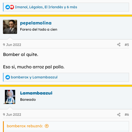
Imanol
,
Légolas
,
El Irlandés
y 6 más
R
e
a
pepelamolina
c
c
Forero del todo a cien
i
o
n
9 Jun 2022
#5
e
s
Bomber al quite.
:
Eso si, mucho arroz pal pollo.
bomberox
y
Lamambaazul
R
e
a
Lamambaazul
c
c
Baneado
i
o
n
9 Jun 2022
#6
e
s
bomberox rebuznó:
: