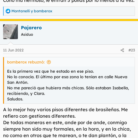
Coño mu hermoso, le entran 5 pollas por lo menos a la vez.
Descripción de Carácter
: agradable, parlanchina, intenta
agradar.
Montanelli
y
bomberox
R
Fumadora
: no sé.
e
a
CONTACTO
Pajarero
c
Teléfono
: 672525030.
c
Asiduo
i
Web/Anuncio
:
https://www.pasion.com/contactos-
o
mujeres/brasilena-de-lujo-clara-554488657.htm
n
Dirección
: calle San Antón.
11 Jun 2022
#23
e
s
LUGAR DE ENCUENTRO
bomberox rebuznó:
:
Aire Acondicionado/Calefacción
: sí.
Discreción del lugar
: sí. No hay portero, ni cámaras. Calle
Es la primera vez que he estado en ese piso.
transitada pero por eso mismo, discreta.
No lo conocía. El último por esa zona lo tenían en calle Nueva
Valoración de las instalaciones
: piso completamente
San Antón.
reformado. Todo bien.
No me pareció que hubiera más chicas. Sólo estaban Isabella,
recibiendo, y Clara.
SERVICIO
Saludos.
Fecha aproximada de la experiencia
: 10 de junio.
A lo mejor hay varios pisos diferentes de brasileñas. Me
Tarifa contratada
: 30 minutos / 60 euros.
Duración real del servicio
: 30 minutos.
refiero con gestiones diferentes.
Besos
: no doy.
De todas maneras en este, ande por de ande, conmigo
Mamada (con/sin protección)
: empezó sin y le pedí “con”.
siempre han sido muy formales, en la hora, y en la chica,
Cunnilingus
: no.
no como en otros que te marean, o te dan plantón, o la
Griego
: no.