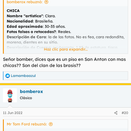
bomberox rebuznó:
:
CHICA
Nombre "artístico"
: Clara.
Nacionalidad
: Brasileña.
Edad aproximada
: 30-35 años.
Fotos falsas o retocadas?
: Reales.
Descripción de Cara
: la de las fotos. No es fea, cara redondita,
morena, dientes en su sitio.
Descripción de Cuerpo
: exuberante, 1,85 de estatura, tiaca,
Haz clic para expandir...
tetas naturales, buen culo, sin cicatrices visibles (de
agradecer), marcas del bañador.
Señor bomber, dices que es un piso en San Anton con mas
Descripción de Carácter
: agradable, parlanchina, intenta
chicas?? Son del clan de las brasis??
agradar.
Fumadora
: no sé.
Lamambaazul
R
e
CONTACTO
a
Teléfono
: 672525030.
bomberox
c
Web/Anuncio
:
https://www.pasion.com/contactos-
c
Clásico
mujeres/brasilena-de-lujo-clara-554488657.htm
i
Dirección
: calle San Antón.
o
n
11 Jun 2022
#20
e
LUGAR DE ENCUENTRO
s
Aire Acondicionado/Calefacción
: sí.
Mr Tom Ford rebuznó:
:
Discreción del lugar
: sí. No hay portero, ni cámaras. Calle