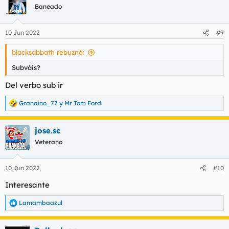
c
Baneado
i
o
n
10 Jun 2022
#9
e
s
blacksabbath rebuznó:
:
Subváis?
Del verbo sub ir
Granaino_77
y
Mr Tom Ford
R
e
a
jose.sc
c
c
Veterano
i
o
n
10 Jun 2022
#10
e
s
Interesante
:
Lamambaazul
R
e
a