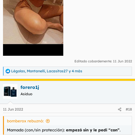
Editado cobardemente:
11 Jun 2022
Légolas
,
Montanelli
,
Lacasitos27
y 4 más
R
e
a
forero1j
c
c
Asiduo
i
o
n
11 Jun 2022
#18
e
s
bomberox rebuznó:
:
Mamada (con/sin protección):
empezó sin y le pedí “con”
.