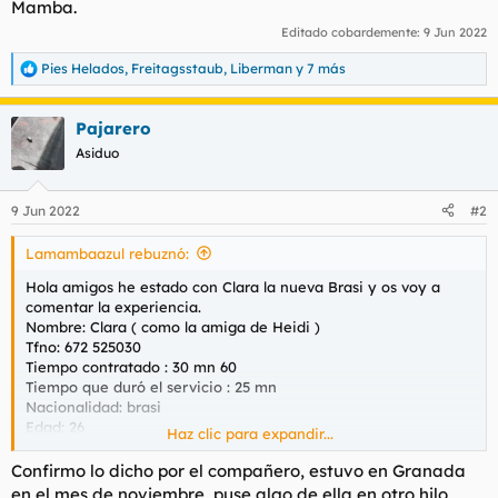
Mamba.
Editado cobardemente:
9 Jun 2022
Pies Helados
,
Freitagsstaub
,
Liberman
y 7 más
R
e
a
Pajarero
c
c
Asiduo
i
o
n
9 Jun 2022
#2
e
s
Lamambaazul rebuznó:
:
Hola amigos he estado con Clara la nueva Brasi y os voy a
comentar la experiencia.
Nombre: Clara ( como la amiga de Heidi )
Tfno: 672 525030
Tiempo contratado : 30 mn 60
Tiempo que duró el servicio : 25 mn
Nacionalidad: brasi
Edad: 26
Haz clic para expandir...
Fotos reales: está más buena en persona
Carácter: muy simpática, implicada ,dicharachera
Confirmo lo dicho por el compañero, estuvo en Granada
Descripción del fisico: os encontraréis una tía muy alta si se
en el mes de noviembre, puse algo de ella en otro hilo,