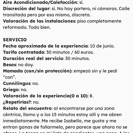
Aire Acondicionado/Calefacción
: sí.
Discreción del lugar
: sí. No hay portero, ni cámaras. Calle
transitada pero por eso mismo, discreta.
Valoración de las instalaciones
: piso completamente
reformado. Todo bien.
SERVICIO
Fecha aproximada de la experiencia
: 10 de junio.
Tarifa contratada
: 30 minutos / 60 euros.
Duración real del servicio
: 30 minutos.
Besos
: no doy.
Mamada (con/sin protección)
: empezó sin y le pedí
“con”.
Cunnilingus
: no.
Griego
: no.
Valoración de la experiencia(0 a 10)
: 8.
¿Repetirías?
: no.
Relato del encuentro
: al encontrarse por una zona
céntrica, llamo y a los 15 minutos estoy allí y me abren
inmediatamente. Me recibe Isabella, me gusta y me
entran ganas de follarmela, pero parece que ahora no se