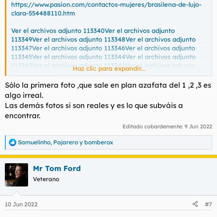
https://www.pasion.com/contactos-mujeres/brasilena-de-lujo-
clara-554488110.htm
Ver el archivos adjunto 113340
Ver el archivos adjunto
113349
Ver el archivos adjunto 113348
Ver el archivos adjunto
113347
Ver el archivos adjunto 113346
Ver el archivos adjunto
113345
Ver el archivos adjunto 113344
Ver el archivos adjunto
113343
Ver el archivos adjunto 113342
Ver el archivos adjunto
Haz clic para expandir...
113341
Sólo la primera foto ,que sale en plan azafata del 1 ,2 ,3 es
algo irreal.
Las demás fotos si son reales y es lo que subváis a
encontrar.
Editado cobardemente:
9 Jun 2022
Samuelinho
,
Pajarero
y
bomberox
R
e
a
Mr Tom Ford
c
c
Veterano
i
o
n
10 Jun 2022
#7
e
s