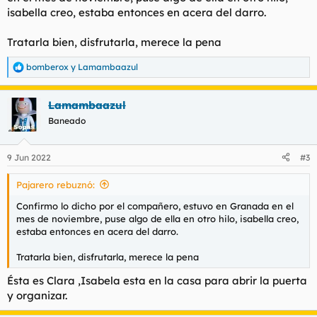
pone los taconazos ,era más alta que yo.
isabella creo, estaba entonces en acera del darro.
Tetas naturales descomunales, culo grande y duro ,buen cuerpo
,natural, sin cicatrices ,mona de cara ,no le vi ni tatuajes ni
Tratarla bien, disfrutarla, merece la pena
piercings,labios carnosos ,como en las fotos ,vamos.
Me recibe con vestido negro de noche y debajo su tanga ,como
bomberox
y
Lamambaazul
debe ser.
R
Higiene: Buena
e
a
Fuma: ni idea
Lamambaazul
c
Aire acondicionado : si
c
Discreción del lugar: poca ,San anton
Baneado
i
Piso muy bonito.
o
Valoración instalaciones 8
n
9 Jun 2022
#3
Mamada ,: Yo sin .Muy buena.
e
Una tía que se mete cuatro veces el antiaereo hasta las
s
trancas merece todo mi respeto y admiración.
Pajarero rebuznó:
:
Chupaba bastante bien en todas las posturas.
Confirmo lo dicho por el compañero, estuvo en Granada en el
Valoración del fisico : 8
mes de noviembre, puse algo de ella en otro hilo, isabella creo,
Valoracion de la experiencia: 8,2
estaba entonces en acera del darro.
Repetirias: nunca se sabe
Chica recomendable: para mi Si
Tratarla bien, disfrutarla, merece la pena
Relato:
Ésta es Clara ,Isabela esta en la casa para abrir la puerta
Bueno ,vi las fotos de la nueva brasi, y dije ésta jaquetona me
y organizar.
la voy a cepillar.
Me dió buena impresión.