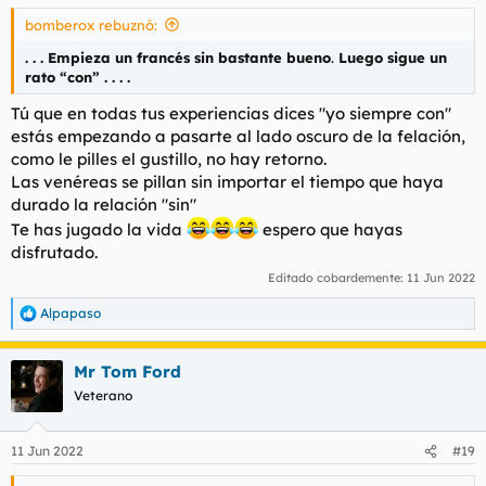
bomberox rebuznó:
. . .
Empieza un francés sin bastante bueno
.
Luego sigue un
rato “con” . . . .
Tú que en todas tus experiencias dices "yo siempre con"
estás empezando a pasarte al lado oscuro de la felación,
como le pilles el gustillo, no hay retorno.
Las venéreas se pillan sin importar el tiempo que haya
durado la relación "sin"
Te has jugado la vida
espero que hayas
disfrutado.
Editado cobardemente:
11 Jun 2022
Alpapaso
R
e
a
Mr Tom Ford
c
c
Veterano
i
o
n
11 Jun 2022
#19
e
s