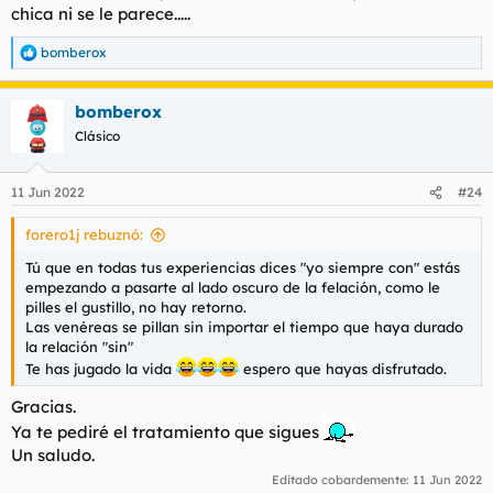
chica ni se le parece.....
Valoración de la experiencia(0 a 10)
: 8.
¿Repetirías?
: no.
bomberox
Relato del encuentro
: al encontrarse por una zona céntrica,
R
e
llamo y a los 15 minutos estoy allí y me abren inmediatamente.
a
Me recibe Isabella, me gusta y me entran ganas de follarmela,
bomberox
c
pero parece que ahora no se ofrece. La tengo en mi lista de
c
Clásico
pendientes, una pena. A los 5 minutos, después de un paseíllo
i
de gatos varios, aparece Clara: jaquetona, en su punto.
o
Contrato media hora. Me ducho y al lío. Empieza un francés sin
n
11 Jun 2022
#24
bastante bueno. Luego sigue un rato “con”. Misionero, coño
e
hermoso, le entran dos o tres pollas fácilmente. Un rato a
s
forero1j rebuznó:
:
cuatro y termino dándole la leche en la boca mientras me besa
el capullo. Buena experiencia. Sitio bueno y discreto.
Tú que en todas tus experiencias dices "yo siempre con" estás
Saludos.
empezando a pasarte al lado oscuro de la felación, como le
pilles el gustillo, no hay retorno.
Ver el archivos adjunto 113503
Las venéreas se pillan sin importar el tiempo que haya durado
la relación "sin"
Te has jugado la vida
espero que hayas disfrutado.
Gracias.
Ya te pediré el tratamiento que sigues
Un saludo.
Editado cobardemente:
11 Jun 2022