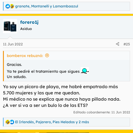
granate
,
Montanelli
y
Lamambaazul
R
e
a
forero1j
c
c
Asiduo
i
o
n
11 Jun 2022
#25
e
s
bomberox rebuznó:
:
Gracias.
Ya te pediré el tratamiento que sigues
Un saludo.
Yo soy un pícaro de playa, me habré empotrado más
5.700 mujeres y las que me quedan.
Mi médico no se explica que nunca haya pillado nada.
¿A ver si va a ser un bulo lo de las ETS?
Editado cobardemente:
11 Jun 2022
El Irlandés
,
Pajarero
,
Pies Helados
y 2 más
R
e