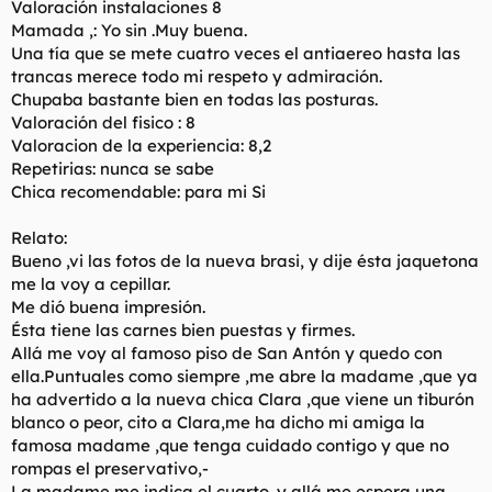
Valoración instalaciones 8
Mamada ,: Yo sin .Muy buena.
Una tía que se mete cuatro veces el antiaereo hasta las
trancas merece todo mi respeto y admiración.
Chupaba bastante bien en todas las posturas.
Valoración del fisico : 8
Valoracion de la experiencia: 8,2
Repetirias: nunca se sabe
Chica recomendable: para mi Si
Relato:
Bueno ,vi las fotos de la nueva brasi, y dije ésta jaquetona
me la voy a cepillar.
Me dió buena impresión.
Ésta tiene las carnes bien puestas y firmes.
Allá me voy al famoso piso de San Antón y quedo con
ella.Puntuales como siempre ,me abre la madame ,que ya
ha advertido a la nueva chica Clara ,que viene un tiburón
blanco o peor, cito a Clara,me ha dicho mi amiga la
famosa madame ,que tenga cuidado contigo y que no
rompas el preservativo,-
La madame me indica el cuarto ,y allá me espera una