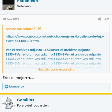
Pollonleon
c
c
Veterano
i
o
n
10 Jun 2022
#11
e
s
bomberox rebuznó:
:
https://www.pasion.com/contactos-mujeres/brasilena-de-lujo-
clara-554488110.htm
Ver el archivos adjunto 113340
Ver el archivos adjunto
113349
Ver el archivos adjunto 113348
Ver el archivos adjunto
113347
Ver el archivos adjunto 113346
Ver el archivos adjunto
113345
Ver el archivos adjunto 113344
Ver el archivos adjunto
113343
Ver el archivos adjunto 113342
Ver el archivos adjunto
Haz clic para expandir...
113341
Eres el mejorrrr.....
bomberox
R
e
a
Gomillas
c
c
Forero del todo a cien
i