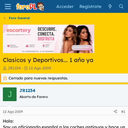
Acceder
Regístrate
Foro General
Clasicos y Deportivos... 1 año ya
I
F
JR1234
12 Ago 2009
n
e
Cerrado para nuevas respuestas.
i
c
c
h
i
a
JR1234
J
a
d
Aborto de Forero
d
e
o
i
r
n
12 Ago 2009
#1
d
i
e
c
Hola:
l
i
Soy un aficionado español a los coches antiguos y hace un