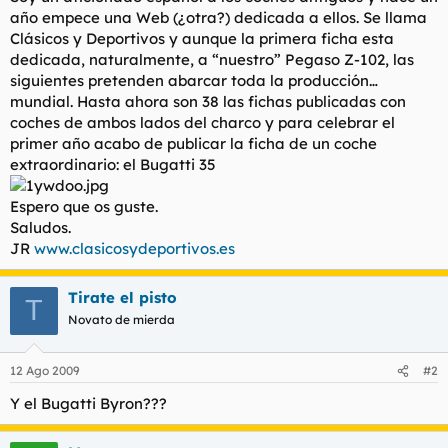
t
o
año empece una Web (¿otra?) dedicada a ellos. Se llama
e
Clásicos y Deportivos y aunque la primera ficha esta
m
dedicada, naturalmente, a “nuestro” Pegaso Z-102, las
a
siguientes pretenden abarcar toda la producción…
mundial. Hasta ahora son 38 las fichas publicadas con
coches de ambos lados del charco y para celebrar el
primer año acabo de publicar la ficha de un coche
extraordinario: el Bugatti 35
Espero que os guste.
Saludos.
JR
www.clasicosydeportivos.es
Tirate el pisto
T
Novato de mierda
12 Ago 2009
#2
Y el Bugatti Byron???