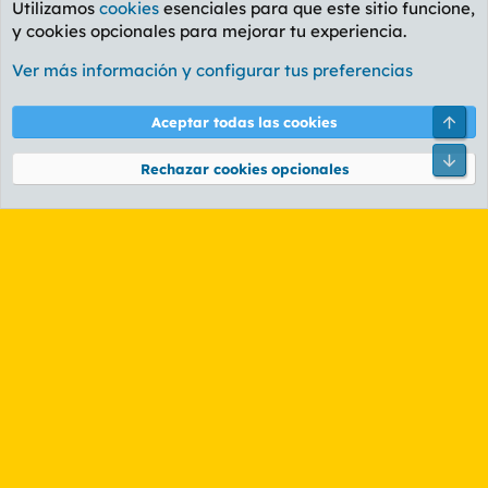
Utilizamos
cookies
esenciales para que este sitio funcione,
y cookies opcionales para mejorar tu experiencia.
Foro General
Ver más información y configurar tus preferencias
Cookies
PL OLDSTYLE AMARILLO
Cambiar fuente
Español (ES)
Arri
Aceptar todas las cookies
Contáctanos
Términos y reglas
Política de privacidad
Ayuda
R
Pie
S
Rechazar cookies opcionales
S
®
Community platform by XenForo
© 2010-2026 XenForo Ltd.