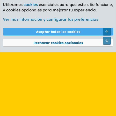
Utilizamos
cookies
esenciales para que este sitio funcione,
y cookies opcionales para mejorar tu experiencia.
Foro Informática y Videojuegos
Ver más información y configurar tus preferencias
Cookies
PL OLDSTYLE AMARILLO
Cambiar fuente
Español (ES)
Arri
Aceptar todas las cookies
Contáctanos
Términos y reglas
Política de privacidad
Ayuda
R
Pie
S
Rechazar cookies opcionales
S
®
Community platform by XenForo
© 2010-2026 XenForo Ltd.