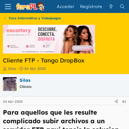
Acceder
Regístrate
Foro Informática y Videojuegos
Cliente FTP - Tango DropBox
I
F
Silas
24 Abr 2005
n
e
i
c
Silas
c
h
Clásico
i
a
a
d
d
e
24 Abr 2005
#1
o
i
r
n
Para aquellos que les resulte
d
i
complicado subir archivos a un
e
c
l
i