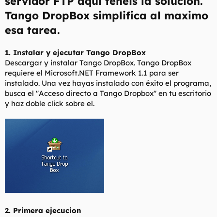
servidor FTP aqui teneis la solucion.
t
o
e
Tango DropBox simplifica al maximo
m
esa tarea.
a
1. Instalar y ejecutar Tango DropBox
Descargar y instalar Tango DropBox. Tango DropBox
requiere el Microsoft.NET Framework 1.1 para ser
instalado. Una vez hayas instalado con éxito el programa,
busca el "Acceso directo a Tango Dropbox" en tu escritorio
y haz doble click sobre el.
2. Primera ejecucion