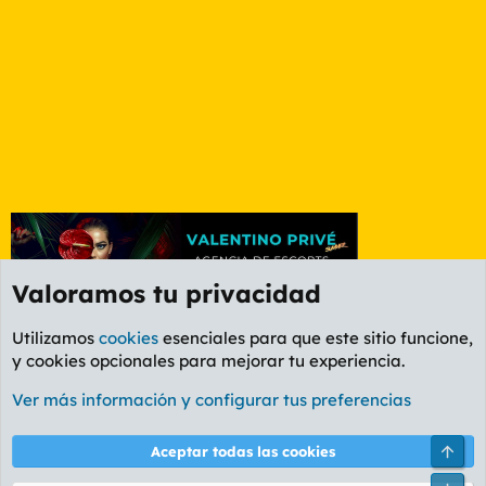
Valoramos tu privacidad
Utilizamos
cookies
esenciales para que este sitio funcione,
y cookies opcionales para mejorar tu experiencia.
Foro General
Ver más información y configurar tus preferencias
Cookies
PL OLDSTYLE AMARILLO
Cambiar fuente
Español (ES)
Arri
Aceptar todas las cookies
Contáctanos
Términos y reglas
Política de privacidad
Ayuda
R