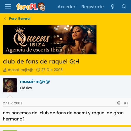
Acceder
Regístrate
Foro General
club de fans de raquel G:H
I
F
masai-m@r@
27 Dic 2003
n
e
i
c
masai-m@r@
c
h
Clásico
i
a
a
d
d
e
27 Dic 2003
#1
o
i
r
n
nos hacemos del club de fans de noemi y raquel de gran
d
i
hermano?
e
c
l
i