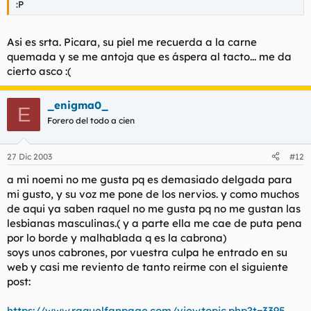
:P
Asi es srta. Picara, su piel me recuerda a la carne
quemada y se me antoja que es áspera al tacto... me da
cierto asco :(
_enigma0_
E
Forero del todo a cien
27 Dic 2003
#12
a mi noemi no me gusta pq es demasiado delgada para
mi gusto, y su voz me pone de los nervios. y como muchos
de aqui ya saben raquel no me gusta pq no me gustan las
lesbianas masculinas.( y a parte ella me cae de puta pena
por lo borde y malhablada q es la cabrona)
soys unos cabrones, por vuestra culpa he entrado en su
web y casi me reviento de tanto reirme con el siguiente
post:
https://www.raquelfanpage.com/viewtopic.php?t=3395