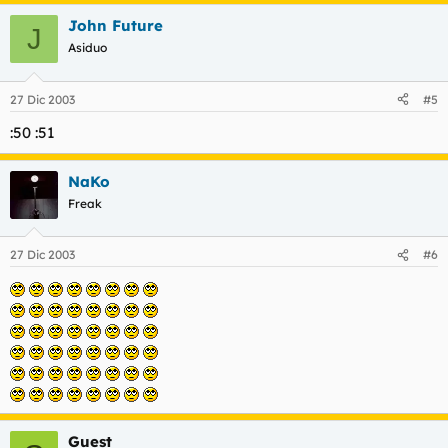
John Future
J
Asiduo
27 Dic 2003
#5
:50 :51
NaKo
Freak
27 Dic 2003
#6
Guest