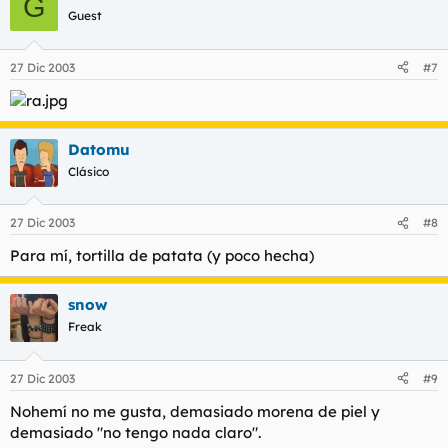
G
Guest
27 Dic 2003
#7
Datomu
Clásico
27 Dic 2003
#8
Para mí, tortilla de patata (y poco hecha)
snow
Freak
27 Dic 2003
#9
Nohemí no me gusta, demasiado morena de piel y
demasiado "no tengo nada claro".