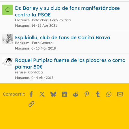
Dr. Barley y su club de fans manifestándose
C
contra la PSOE
Clarence Boddicker
Foro Política
Masunos
14
16 Abr 2021
Espikinllu, club de fans de Cañita Brava
Backlum
Foro General
Masunos
6
15 Mar 2018
Raquel Putipiso fuente de los picaores o como
palmar 50€
refuse
Córdoba
Masunos
0
4 Abr 2016
Facebook
X
Bluesky
LinkedIn
Reddit
Pinterest
Tumblr
WhatsA
Em
Compartir:
Enlace