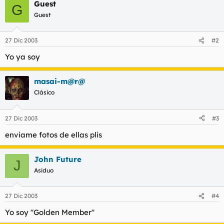
t
o
Guest
G
e
Guest
m
a
27 Dic 2003
#2
Yo ya soy
masai-m@r@
Clásico
27 Dic 2003
#3
enviame fotos de ellas plis
John Future
J
Asiduo
27 Dic 2003
#4
Yo soy "Golden Member"