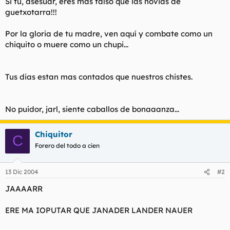
Si tu, asesuar, eres mas falso que las novias de
t
o
guetxotarra!!!
e
m
a
Por la gloria de tu madre, ven aquí y combate como un
chiquito o muere como un chupi...
Tus dias estan mas contados que nuestros chistes.
No puidor, jarl, siente caballos de bonaaanza...
Chiquitor
C
Forero del todo a cien
13 Dic 2004
#2
JAAAARR
ERE MA IOPUTAR QUE JANADER LANDER NAUER