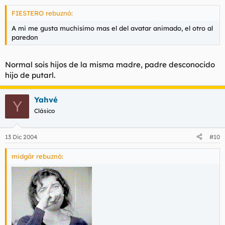
FIESTERO rebuznó:
A mi me gusta muchisimo mas el del avatar animado, el otro al
paredon
Normal sois hijos de la misma madre, padre desconocido
hijo de putarl.
Yahvé
Y
Clásico
13 Dic 2004
#10
midgär rebuznó: