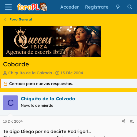
Acceder
Regístrate
Foro General
Cobarde
I
F
Chiquito de la Calzada
13 Dic 2004
n
e
Cerrado para nuevas respuestas.
i
c
c
h
i
a
Chiquito de la Calzada
a
d
C
d
Novato de mierda
e
o
i
r
n
13 Dic 2004
#1
d
i
e
c
Te digo Diego por no decirte Rodrigorl...
l
i