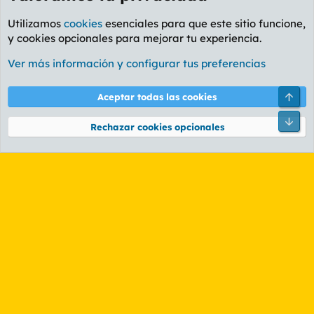
Utilizamos
cookies
esenciales para que este sitio funcione,
y cookies opcionales para mejorar tu experiencia.
Foro General
Ver más información y configurar tus preferencias
Cookies
PL OLDSTYLE AMARILLO
Cambiar fuente
Español (ES)
Arri
Aceptar todas las cookies
Contáctanos
Términos y reglas
Política de privacidad
Ayuda
R
Pie
S
Rechazar cookies opcionales
S
®
Community platform by XenForo
© 2010-2026 XenForo Ltd.