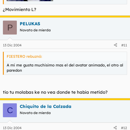
¿Movimiento L?
PELUKAS
P
Novato de mierda
13 Dic 2004
#11
FIESTERO rebuznó:
A mi me gusta muchisimo mas el del avatar animado, el otro al
paredon
tio tu molabas ke no vea donde te habia metido?
Chiquito de la Calzada
C
Novato de mierda
13 Dic 2004
#12