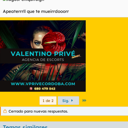
Apeaterrrll que te mueirrdooorr
Último
1 de 2
Sig.
Cerrado para nuevas respuestas.
Temas similares