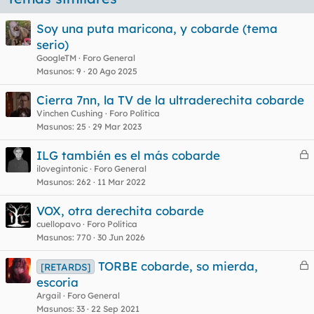
Soy una puta maricona, y cobarde (tema
serio)
GoogleTM
Foro General
Masunos
9
20 Ago 2025
Cierra 7nn, la TV de la ultraderechita cobarde
Vinchen Cushing
Foro Política
Masunos
25
29 Mar 2023
ILG también es el más cobarde
e
ilovegintonic
Foro General
Masunos
262
11 Mar 2022
r
r
VOX, otra derechita cobarde
cuellopavo
Foro Política
Masunos
770
30 Jun 2026
o
TORBE cobarde, so mierda,
[RETARDS]
e
escoria
r
Argail
Foro General
r
Masunos
33
22 Sep 2021