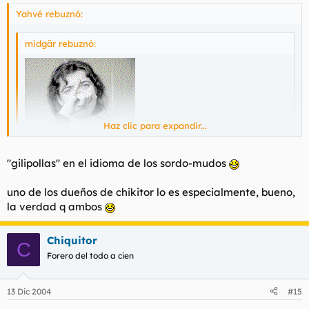
Yahvé rebuznó:
midgär rebuznó:
Haz clic para expandir...
Haz clic para expandir...
¿Movimiento L?
"gilipollas" en el idioma de los sordo-mudos
uno de los dueños de chikitor lo es especialmente, bueno,
la verdad q ambos
Chiquitor
C
Forero del todo a cien
13 Dic 2004
#15