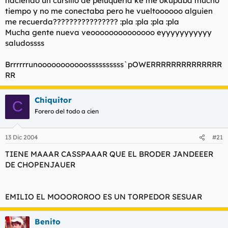
haciendo un cursillo de peluqueria ke me okupaba mucho
tiempo y no me conectaba pero he vueltoooooo alguien
me recuerda???????????????? :pla :pla :pla :pla
Mucha gente nueva veoooooooooooooo eyyyyyyyyyyy
saludossss
Brrrrrrunooooooooooossssssssss`pOWERRRRRRRRRRRRRR
RR
Chiquitor
C
Forero del todo a cien
13 Dic 2004
#21
TIENE MAAAR CASSPAAAR QUE EL BRODER JANDEEER
DE CHOPENJAUER
EMILIO EL MOOOROROO ES UN TORPEDOR SESUAR
Benito