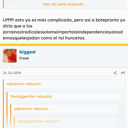
ojala os metan anthrax o mejor por el culo
Haz clic para expandir...
Haz clic para expandir...
Haz clic para expandir...
Esa frase esta mal escrita o no la entiendo.
Haz clic para expandir...
Uffff! esto ya es más complicado, pero asi a botepronto yo
diría que a los
ah, ok.
jarrainaziradicalessolomeimportalaindependenciayalosd
ojala os metan anthrax(en la priva),o mejor por el culo(el
anthrax directamente, sin intermediarios)
emasquelesjodan como el tal huncetas.
Permiteme una ultima pregunta...anthrax a quienes?
:D :D :D :D
biggest
Freak
16 Jul 2004
#9
sabreman rebuznó:
thebiggestfan rebuznó:
sabreman rebuznó:
thebiggestfan rebuznó: