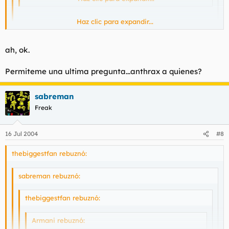
Haz clic para expandir...
Esa frase esta mal escrita o no la entiendo.
Haz clic para expandir...
ah, ok.
ojala os metan anthrax(en la priva),o mejor por el culo(el
anthrax directamente, sin intermediarios)
:D :D :D :D
Permiteme una ultima pregunta...anthrax a quienes?
sabreman
Freak
16 Jul 2004
#8
thebiggestfan rebuznó:
sabreman rebuznó:
thebiggestfan rebuznó:
Armani rebuznó: