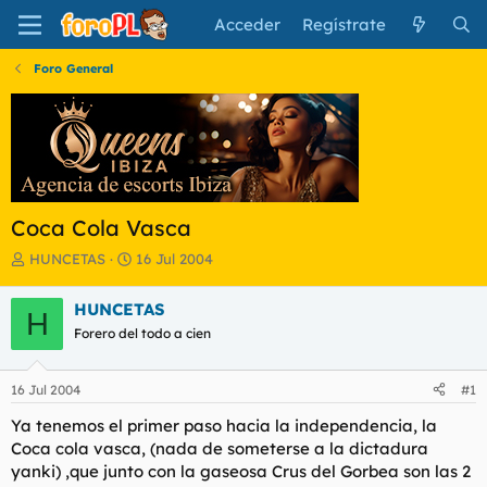
Acceder
Regístrate
Foro General
Coca Cola Vasca
I
F
HUNCETAS
16 Jul 2004
n
e
i
c
HUNCETAS
H
c
h
Forero del todo a cien
i
a
a
d
d
e
16 Jul 2004
#1
o
i
r
n
Ya tenemos el primer paso hacia la independencia, la
d
i
Coca cola vasca, (nada de someterse a la dictadura
e
c
yanki) ,que junto con la gaseosa Crus del Gorbea son las 2
l
i