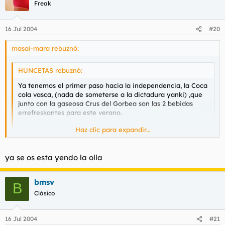
Freak
16 Jul 2004
#20
masai-mara rebuznó:
HUNCETAS rebuznó:
Ya tenemos el primer paso hacia la independencia, la Coca
cola vasca, (nada de someterse a la dictadura yanki) ,que
junto con la gaseosa Crus del Gorbea son las 2 bebidas
errefreskantes para este verano.
Haz clic para expandir...
www.ehkola.com
Haz clic para expandir...
ya se os esta yendo la olla
bmsv
hahahhahahhahahhahhah genial huncetas
B
Clásico
mañana saldra la cocacola LASAYZABALA,primer paso para
acabar con los NAZIonalistas
16 Jul 2004
#21