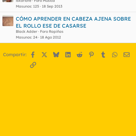
e
iskariote
Foro Música
Masunos
125
18 Sep 2013
r
r
CÓMO APRENDER EN CABEZA AJENA SOBRE
EL ROLLO ESE DE CASARSE
Black Adder
Foro Rapiñas
o
Masunos
24
18 Ago 2012
Facebook
X
Bluesky
LinkedIn
Reddit
Pinterest
Tumblr
WhatsA
Em
Compartir:
Enlace