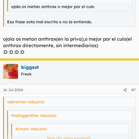
ojala os metan anthrax o mejor por el culo
Esa frase esta mal escrita o no la entiendo.
ojala os metan anthrax(en la priva),o mejor por el culo(el
anthrax directamente, sin intermediarios)
:D :D :D :D
biggest
Freak
16 Jul 2004
#7
sabreman rebuznó:
thebiggestfan rebuznó:
Armani rebuznó:
ojala os metan anthrax o mejor por el culo
Haz clic para expandir...