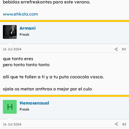
bebidas errefreskantes para este verano.
t
o
e
m
www.ehkola.com
a
Armani
Freak
16 Jul 2004
#2
que tonto eres
pero tonto tonto tonto
alli que te follen a ti y a tu puta cocacola vasca.
ojala os metan anthrax o mejor por el culo
Hemosensual
H
Freak
16 Jul 2004
#3