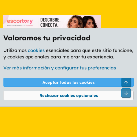
Valoramos tu privacidad
Utilizamos
cookies
esenciales para que este sitio funcione,
y cookies opcionales para mejorar tu experiencia.
Foro General
Ver más información y configurar tus preferencias
Cookies
PL OLDSTYLE AMARILLO
Cambiar fuente
Español (ES)
Arri
Aceptar todas las cookies
Contáctanos
Términos y reglas
Política de privacidad
Ayuda
R
Pie
S
Rechazar cookies opcionales
S
®
Community platform by XenForo
© 2010-2026 XenForo Ltd.