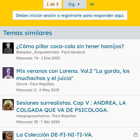
Último
1 de 3
Sig.
Debes iniciar sesión o registrarte para responder aquí.
Temas similares
¿Cómo pillar coca-cola sin tener hamijos?
Bebedor_Empedernido
Foro General
Masunos
76
1 Ene 2023
Mis veranos con Lorena. Vol.2 "La gorda, los
muchachos y el juicio"
Onvre
Foro Rapiñas
Masunos
0
2 May 2019
Sesiones surrealistas. Cap V : ANDREA, LA
COLGADA QUE VA DE PSICOLOGA.
maspapauniverso
Foro Rapiñas
Masunos
33
7 Abr 2026
La Colección DE-FI-NI-TI-VA.