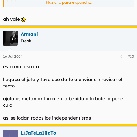
Haz clic para expandir...
Armani rebuznó:
ojala os metan anthrax o mejor por el culo
Haz clic para expandir...
Haz clic para expandir...
ah vale
Haz clic para expandir...
Esa frase esta mal escrita o no la entiendo.
Haz clic para expandir...
Uffff! esto ya es más complicado, pero asi a botepronto yo
Armani
diría que a los
Freak
jarrainaziradicalessolomeimportalaindependenciayalosdemasq
ah, ok.
ojala os metan anthrax(en la priva),o mejor por el
uelesjodan como el tal huncetas.
culo(el anthrax directamente, sin intermediarios)
Permiteme una ultima pregunta...anthrax a quienes?
:D :D :D :D
16 Jul 2004
#10
esta mal escrita
llegaba el jefe y tuve que darle a enviar sin revisar el
texto
ojala os metan anthrax en la bebida o la botella por el
culo
asi se jodan todos los independentistas
LiJaTeLa1RaTo
L