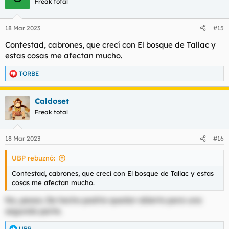
Freak total
i
o
n
18 Mar 2023
#15
e
s
Contestad, cabrones, que crecí con El bosque de Tallac y
:
estas cosas me afectan mucho.
TORBE
R
e
a
Caldoset
c
c
Freak total
i
o
n
18 Mar 2023
#16
e
s
UBP rebuznó:
:
Contestad, cabrones, que crecí con El bosque de Tallac y estas
cosas me afectan mucho.
No, pesao. De hecho podría quedar abierto para una
segunda parte.
UBP