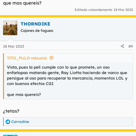
que mas quereis?
Editado cobardemente:
18 Mar 2023
THORNDIKE
Cojones de fogueo
18 Mar 2023
#9
TITO_PULO rebuznó:
Vista, pues la peli cumple con lo que promete, un oso
enfarlopao matando gente, Ray Liotta haciendo de narco que
persigue al oso para recuperar la mercancia, momentos LOL y
con buenos efectos CGI
que mas quereis?
¿tetas?
Carradine
R
e
a