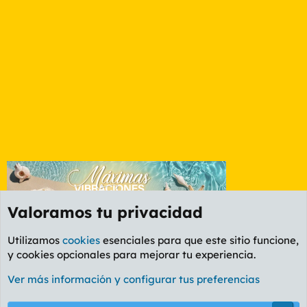
Valoramos tu privacidad
Utilizamos
cookies
esenciales para que este sitio funcione,
y cookies opcionales para mejorar tu experiencia.
Foro Cine
Ver más información y configurar tus preferencias
Cookies
PL OLDSTYLE AMARILLO
Cambiar fuente
Español (ES)