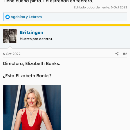
Tiene buena pinta. La estrenan en febrero.
Editado cobardemente:
6 Oct 2022
Agobiao
y
Lebrom
R
e
a
Britzingen
c
c
Muerto por dentro+
i
o
n
6 Oct 2022
#2
e
s
Directora, Elizabeth Banks.
:
¿Esta Elizabeth Banks?