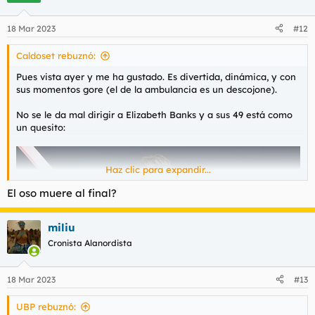
18 Mar 2023
#12
Caldoset rebuznó:
Pues vista ayer y me ha gustado. Es divertida, dinámica, y con
sus momentos gore (el de la ambulancia es un descojone).
No se le da mal dirigir a Elizabeth Banks y a sus 49 está como
un quesito:
Haz clic para expandir...
El oso muere al final?
miliu
Cronista Alanordista
18 Mar 2023
#13
UBP rebuznó: