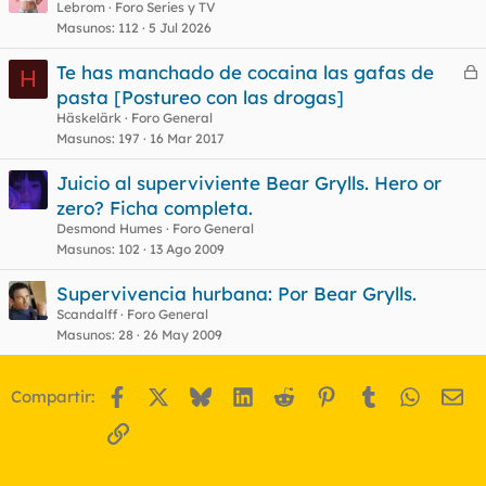
Lebrom
Foro Series y TV
Masunos
112
5 Jul 2026
Te has manchado de cocaina las gafas de
H
e
pasta [Postureo con las drogas]
r
Häskelärk
Foro General
r
Masunos
197
16 Mar 2017
Juicio al superviviente Bear Grylls. Hero or
zero? Ficha completa.
o
Desmond Humes
Foro General
Masunos
102
13 Ago 2009
Supervivencia hurbana: Por Bear Grylls.
Scandalff
Foro General
Masunos
28
26 May 2009
Facebook
X
Bluesky
LinkedIn
Reddit
Pinterest
Tumblr
WhatsA
Em
Compartir:
Enlace