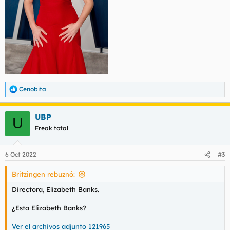
Cenobita
R
e
a
UBP
c
U
c
Freak total
i
o
n
6 Oct 2022
#3
e
s
Britzingen rebuznó:
:
Directora, Elizabeth Banks.
¿Esta Elizabeth Banks?
Ver el archivos adjunto 121965