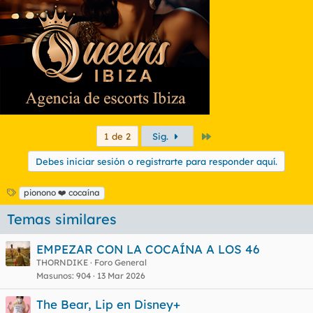
Último
1 de 2
Sig.
Debes iniciar sesión o registrarte para responder aquí.
E
pionono ❤️ cocaína
t
Temas similares
i
q
u
EMPEZAR CON LA COCAÍNA A LOS 46
e
THORNDIKE
Foro General
t
Masunos
904
13 Mar 2026
a
s
The Bear, Lip en Disney+