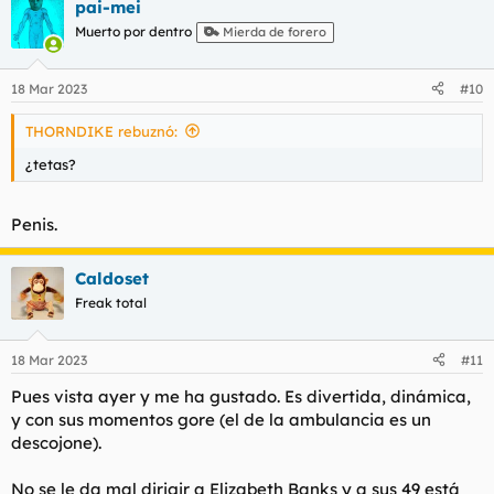
pai-mei
c
c
Muerto por dentro
Mierda de forero
i
o
n
18 Mar 2023
#10
e
s
THORNDIKE rebuznó:
:
¿tetas?
Penis.
Caldoset
Freak total
18 Mar 2023
#11
Pues vista ayer y me ha gustado. Es divertida, dinámica,
y con sus momentos gore (el de la ambulancia es un
descojone).
No se le da mal dirigir a Elizabeth Banks y a sus 49 está