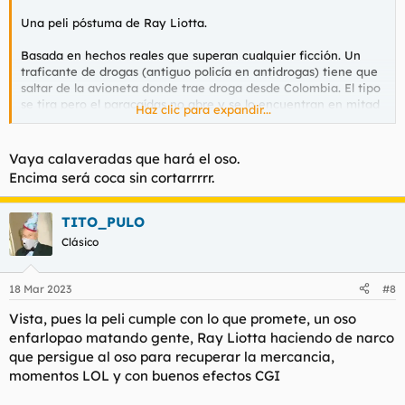
Una peli póstuma de Ray Liotta.
Basada en hechos reales que superan cualquier ficción. Un
traficante de drogas (antiguo policía en antidrogas) tiene que
saltar de la avioneta donde trae droga desde Colombia. El tipo
se tira pero el paracaídas no abre y se lo encuentran en mitad
Haz clic para expandir...
de una autopista con una bolsa con 35 kilos de droga. A casi
100km de allí la avioneta cae en un bosque y al poco un oso la
encuentra y se pone tibio de cocaína, lo que le lleva a hacer
Vaya calaveradas que hará el oso.
animaladas.
Encima será coca sin cortarrrrr.
Tiene buena pinta. La estrenan en febrero.
TITO_PULO
Clásico
18 Mar 2023
#8
Vista, pues la peli cumple con lo que promete, un oso
enfarlopao matando gente, Ray Liotta haciendo de narco
que persigue al oso para recuperar la mercancia,
momentos LOL y con buenos efectos CGI