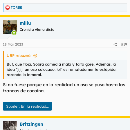
TORBE
R
e
a
miliu
c
c
Cronista Alanordista
i
o
n
18 Mar 2023
#19
e
s
UBP rebuznó:
:
Buf, qué floja. Sobra comedia mala y falta gore. Además, la
idea "jijiji un oso colocado, lol" es rematadamente estúpida,
rozando lo inmoral.
Si no fuese porque en la realidad un oso se puso hasta las
trancas de cocaína.
Spoiler:
En la realidad...
Britzingen