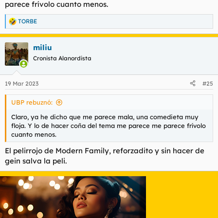
parece frívolo cuanto menos.
TORBE
R
e
a
miliu
c
c
Cronista Alanordista
i
o
n
19 Mar 2023
#25
e
s
UBP rebuznó:
:
Claro, ya he dicho que me parece mala, una comedieta muy
floja. Y lo de hacer coña del tema me parece me parece frívolo
cuanto menos.
El pelirrojo de Modern Family, reforzadito y sin hacer de
gein salva la peli.