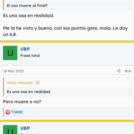
Y todo un detalle dedicarle la peli a la memoria de Ray Liotta.
El oso muere al final?
Es una osa en realidad.
Me la he visto y bueno, con sus puntos gore, mola. Le doy
un 6,8.
UBP
U
Freak total
18 Mar 2023
#14
miliu rebuznó:
Es una osa en realidad.
Pero muere o no?
TORBE
R
e
a
UBP
c
U
c