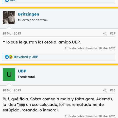
R
e
a
Britzingen
c
c
Muerto por dentro+
i
o
n
18 Mar 2023
#17
e
s
Y lo que le gustan los osos al amigo UBP.
:
Editado cobardemente:
18 Mar 2023
Travelord
y
UBP
R
e
a
UBP
c
U
c
Freak total
i
o
n
18 Mar 2023
#18
e
s
Buf, qué floja. Sobra comedia mala y falta gore. Además,
:
la idea "jijiji un oso colocado, lol" es rematadamente
estúpida, rozando lo inmoral.
Editado cobardemente:
18 Mar 2023