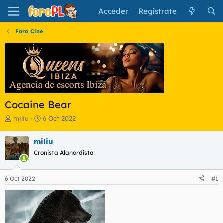
Acceder
Regístrate
Foro Cine
Cocaine Bear
I
F
miliu
6 Oct 2022
n
e
i
c
miliu
c
h
Cronista Alanordista
i
a
a
d
d
e
6 Oct 2022
#1
o
i
r
n
d
i
e
c
l
i