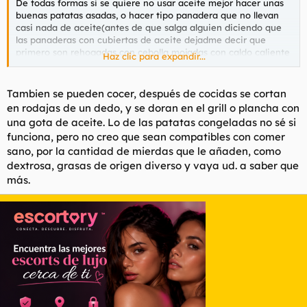
De todas formas si se quiere no usar aceite mejor hacer unas
buenas patatas asadas, o hacer tipo panadera que no llevan
casi nada de aceite(antes de que salga alguien diciendo que
las panaderas con cubiertas de aceite dejadme decir que
primero son rehogadas con cebolla mojadas con caldo caliente
Haz clic para expandir...
hervir unos pocos minutos y al horno con albal)
Y me imagino que para patatas sin aceite,si se meten al horno
Tambien se pueden cocer, después de cocidas se cortan
las congeladas con poquito aceite y estiradas quedaran
en rodajas de un dedo, y se doran en el grill o plancha con
hechas?alguien lo ha probado? se me acaba de ocurrir.
una gota de aceite. Lo de las patatas congeladas no sé si
funciona, pero no creo que sean compatibles con comer
No se es que estoy en contra de ese tipo de maquinas, y de
sano, por la cantidad de mierdas que le añaden, como
como te lo venden, parece que no hay otra forma de comer
sano!
dextrosa, grasas de origen diverso y vaya ud. a saber que
más.