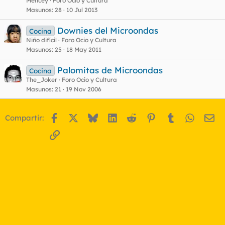
Mencey
Foro Ocio y Cultura
Masunos
28
10 Jul 2013
Downies del Microondas
Cocina
Niño difícil
Foro Ocio y Cultura
Masunos
25
18 May 2011
Palomitas de Microondas
Cocina
The_Joker
Foro Ocio y Cultura
Masunos
21
19 Nov 2006
Facebook
X
Bluesky
LinkedIn
Reddit
Pinterest
Tumblr
WhatsA
Em
Compartir:
Enlace