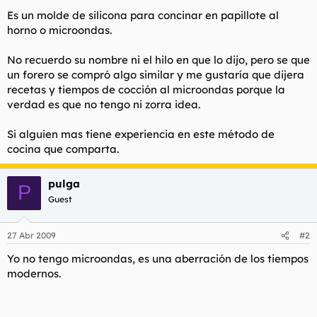
t
o
Es un molde de silicona para concinar en papillote al
e
horno o microondas.
m
a
No recuerdo su nombre ni el hilo en que lo dijo, pero se que
un forero se compró algo similar y me gustaría que dijera
recetas y tiempos de cocción al microondas porque la
verdad es que no tengo ni zorra idea.
Si alguien mas tiene experiencia en este método de
cocina que comparta.
pulga
P
Guest
27 Abr 2009
#2
Yo no tengo microondas, es una aberración de los tiempos
modernos.