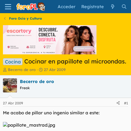
Acceder
Regístrate
Foro Ocio y Cultura
Cocinar en papillote al microondas.
Cocina
I
F
Becerro de oro
27 Abr 2009
n
e
i
c
Becerro de oro
c
h
Freak
i
a
a
d
d
e
27 Abr 2009
#1
o
i
r
n
Me acabo de pillar uno ingenio similar a este:
d
i
e
c
l
i