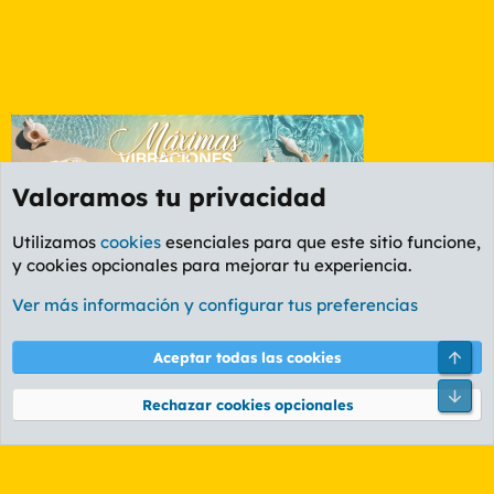
Valoramos tu privacidad
Utilizamos
cookies
esenciales para que este sitio funcione,
y cookies opcionales para mejorar tu experiencia.
Foro Ocio y Cultura
Ver más información y configurar tus preferencias
Cookies
PL OLDSTYLE AMARILLO
Cambiar fuente
Español (ES)
Arri
Aceptar todas las cookies
Contáctanos
Términos y reglas
Política de privacidad
Ayuda
R
Pie
S
Rechazar cookies opcionales
S
®
Community platform by XenForo
© 2010-2026 XenForo Ltd.