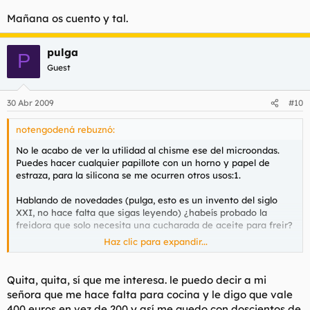
Mañana os cuento y tal.
pulga
P
Guest
30 Abr 2009
#10
notengodená rebuznó:
No le acabo de ver la utilidad al chisme ese del microondas.
Puedes hacer cualquier papillote con un horno y papel de
estraza, para la silicona se me ocurren otros usos:1.
Hablando de novedades (pulga, esto es un invento del siglo
XXI, no hace falta que sigas leyendo) ¿habeís probado la
freidora que solo necesita una cucharada de aceite para freir?
Haz clic para expandir...
Parece cosa de brujas, porque el resultado es aceptable, pero
tambien me han dicho que tarda una hora en hacer unas
patatas bravas.
Quita, quita, sí que me interesa. le puedo decir a mi
señora que me hace falta para cocina y le digo que vale
¿Algún pionero que se haya gastado los 200€?
400 euros en vez de 200 y así me quedo con doscientos de