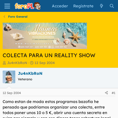
Acceder
Regístrate
Foro General
COLECTA PARA UN REALITY SHOW
I
F
Ju4nKbRoN
12 Sep 2004
n
e
i
c
Ju4nKbRoN
c
h
Veterano
i
a
a
d
d
e
12 Sep 2004
#1
o
i
r
n
Como estan de moda estos programas bazofia he
d
i
pensado que podriamos organizar una colecta, entre
e
c
todos poner unos 10 o 5 €, abrir una cuenta secreta en
l
i