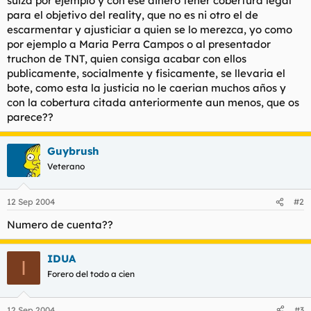
suiza por ejemplo y con ese dinero tener cobertura legal
t
o
para el objetivo del reality, que no es ni otro el de
e
escarmentar y ajusticiar a quien se lo merezca, yo como
m
a
por ejemplo a Maria Perra Campos o al presentador
truchon de TNT, quien consiga acabar con ellos
publicamente, socialmente y fisicamente, se llevaria el
bote, como esta la justicia no le caerian muchos años y
con la cobertura citada anteriormente aun menos, que os
parece??
Guybrush
Veterano
12 Sep 2004
#2
Numero de cuenta??
IDUA
I
Forero del todo a cien
12 Sep 2004
#3