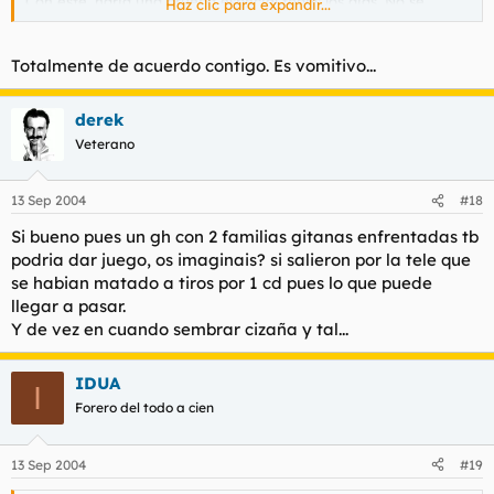
Con este, haria una prueba especial todos los dias. No sé,
Haz clic para expandir...
acertar con una daga entre los ojos, o prenderle fuego la ropa
hasta que arda. Me parece uno de los seres mas despreciables
de la historia de la televisión.
Totalmente de acuerdo contigo. Es vomitivo...
derek
Veterano
13 Sep 2004
#18
Si bueno pues un gh con 2 familias gitanas enfrentadas tb
podria dar juego, os imaginais? si salieron por la tele que
se habian matado a tiros por 1 cd pues lo que puede
llegar a pasar.
Y de vez en cuando sembrar cizaña y tal...
IDUA
I
Forero del todo a cien
13 Sep 2004
#19