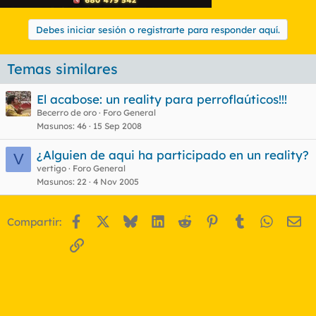
Debes iniciar sesión o registrarte para responder aquí.
Temas similares
El acabose: un reality para perroflaúticos!!!
Becerro de oro
Foro General
Masunos
46
15 Sep 2008
¿Alguien de aqui ha participado en un reality?
V
vertigo
Foro General
Masunos
22
4 Nov 2005
Facebook
X
Bluesky
LinkedIn
Reddit
Pinterest
Tumblr
WhatsA
Em
Compartir:
Enlace