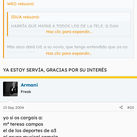
WEO rebuznó:
IDUA rebuznó:
HABRÍA QUE MATAR A TODOS LOS DE LA TELE, Q DAN
TODOS UN ASCO...
Haz clic para expandir...
Más asco dará Ud. a su novio, que tengo entendido que ya no
le hace cositas.
Haz clic para expandir...
GUARRA!
YA ESTOY SERVÍA, GRACIAS POR SU INTERÉS
Armani
Freak
13 Sep 2004
#20
yo si os cargais a:
mª teresa campos
el de los deportes de a3
al grupo musical camela