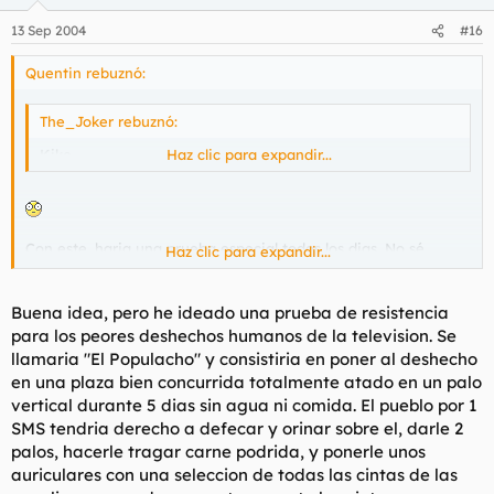
13 Sep 2004
#16
Quentin rebuznó:
The_Joker rebuznó:
Kiko
Haz clic para expandir...
Con este, haria una prueba especial todos los dias. No sé,
Haz clic para expandir...
acertar con una daga entre los ojos, o prenderle fuego la ropa
hasta que arda. Me parece uno de los seres mas despreciables
de la historia de la televisión.
Buena idea, pero he ideado una prueba de resistencia
para los peores deshechos humanos de la television. Se
llamaria "El Populacho" y consistiria en poner al deshecho
en una plaza bien concurrida totalmente atado en un palo
vertical durante 5 dias sin agua ni comida. El pueblo por 1
SMS tendria derecho a defecar y orinar sobre el, darle 2
palos, hacerle tragar carne podrida, y ponerle unos
auriculares con una seleccion de todas las cintas de las