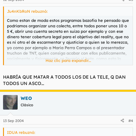
Ju4nKbRoN rebuznó:
Como estan de moda estos programas bazofia he pensado que
podriamos organizar una colecta, entre todos poner unos 10 o
5 €, abrir una cuenta secreta en suiza por ejemplo y con ese
dinero tener cobertura legal para el objetivo del reality, que no
es ni otro el de escarmentar y ajusticiar a quien se lo merezca,
yo como por ejemplo a Maria Perra Campos o al presentador
truchon de TNT, quien consiga acabar con ellos publicamente,
socialmente y fisicamente, se llevaria el bote, como esta la
Haz clic para expandir...
justicia no le caerian muchos años y con la cobertura citada
anteriormente aun menos, que os parece??
HABRÍA QUE MATAR A TODOS LOS DE LA TELE, Q DAN
TODOS UN ASCO...
WEO
Clásico
13 Sep 2004
#4
IDUA rebuznó: