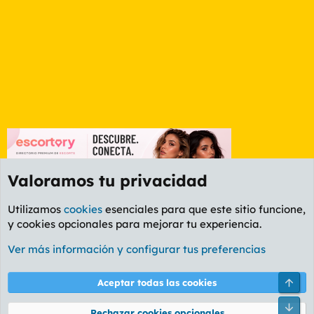
Valoramos tu privacidad
Utilizamos
cookies
esenciales para que este sitio funcione,
y cookies opcionales para mejorar tu experiencia.
Foro General
Ver más información y configurar tus preferencias
Cookies
PL OLDSTYLE AMARILLO
Cambiar fuente
Español (ES)
Arri
Aceptar todas las cookies
Contáctanos
Términos y reglas
Política de privacidad
Ayuda
R
Pie
S
Rechazar cookies opcionales