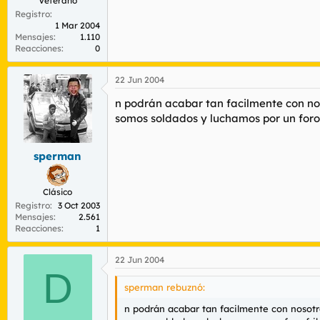
Veterano
Registro
1 Mar 2004
Mensajes
1.110
Reacciones
0
22 Jun 2004
n podrán acabar tan facilmente con no
somos soldados y luchamos por un foro f
sperman
Clásico
Registro
3 Oct 2003
Mensajes
2.561
Reacciones
1
22 Jun 2004
D
sperman rebuznó:
n podrán acabar tan facilmente con nosotr