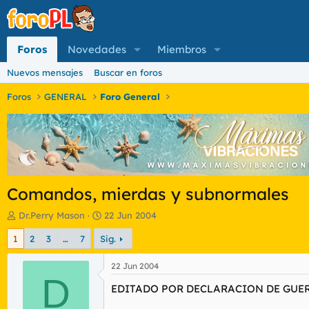
Foros
Novedades
Miembros
Nuevos mensajes
Buscar en foros
Foros
GENERAL
Foro General
Comandos, mierdas y subnormales
I
F
Dr.Perry Mason
22 Jun 2004
n
e
1
2
3
…
7
Sig.
i
c
c
h
i
a
22 Jun 2004
a
D
d
EDITADO POR DECLARACION DE GUER
d
e
o
i