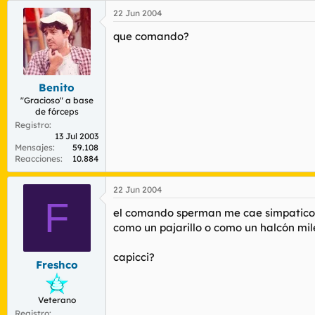
22 Jun 2004
que comando?
Benito
"Gracioso" a base
de fórceps
Registro
13 Jul 2003
Mensajes
59.108
Reacciones
10.884
22 Jun 2004
F
el comando sperman me cae simpaticote, 
como un pajarillo o como un halcón mil
capicci?
Freshco
Veterano
Registro