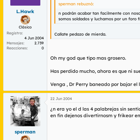
sperman rebuznó:
L.Hawk
n podrán acabar tan facilmente con noso
somos soldados y luchamos por un foro fri
Clásico
Registro
Callate pedazo de mierda.
4 Jun 2004
Mensajes
2.739
Reacciones
0
Oh my god que tipo mas grosero.
Has perdido mucho, ahora es que ni suelt
Venga , Dr Perry baneado por bajar el l
22 Jun 2004
¿n era yo el d las 4 palabrejas sin sent
en fin dejenos divertirnosm y frikear e
sperman