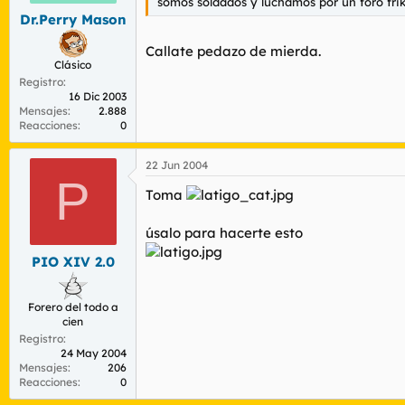
somos soldados y luchamos por un foro friki
Dr.Perry Mason
Callate pedazo de mierda.
Clásico
Registro
16 Dic 2003
Mensajes
2.888
Reacciones
0
22 Jun 2004
P
Toma
úsalo para hacerte esto
PIO XIV 2.0
Forero del todo a
cien
Registro
24 May 2004
Mensajes
206
Reacciones
0