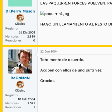
r
n
LAS PAQUIRRIN FORCES VUELVEN, P
d
i
Dr.Perry Mason
e
c
l
i
t
o
Clásico
HAGO UN LLAMAMIENTO AL RESTO DE PPF
e
Registro
m
16 Dic 2003
a
Mensajes
2.888
Reacciones
0
22 Jun 2004
Totalmente de acuerdo.
Acaben con ellos de una puta vez.
ReGaMaN
Gracias.
Clásico
Registro
10 Feb 2004
Mensajes
2.521
Reacciones
1