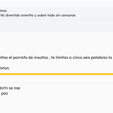
tros
ki divertido aviertto y sobre todo sin censuras
as el parrafo de insultos , te limitas a cinco seis palabras la 
iston.
ido?n se nse
n paz