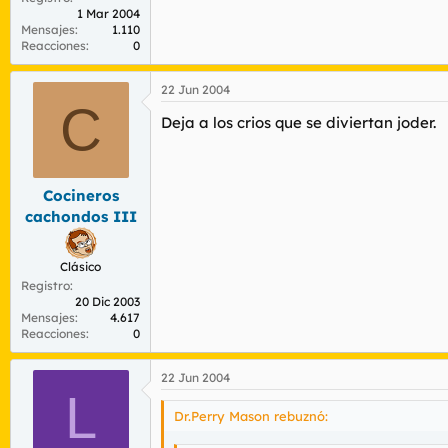
1 Mar 2004
Mensajes
1.110
Reacciones
0
22 Jun 2004
C
Deja a los crios que se diviertan joder.
Cocineros
cachondos III
Clásico
Registro
20 Dic 2003
Mensajes
4.617
Reacciones
0
22 Jun 2004
L
Dr.Perry Mason rebuznó: