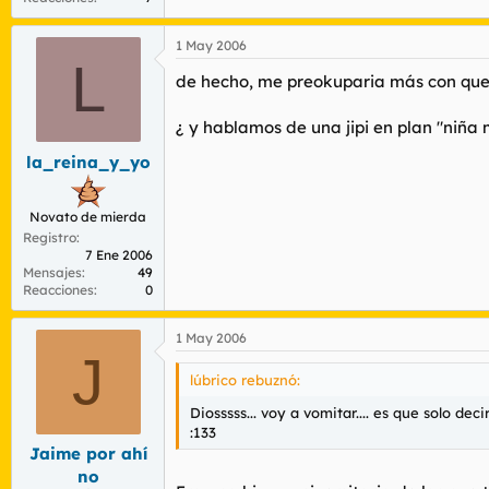
1 May 2006
L
de hecho, me preokuparia más con que t
¿ y hablamos de una jipi en plan "niña
la_reina_y_yo
Novato de mierda
Registro
7 Ene 2006
Mensajes
49
Reacciones
0
1 May 2006
J
lúbrico rebuznó:
Diosssss... voy a vomitar.... es que solo d
:133
Jaime por ahí
no