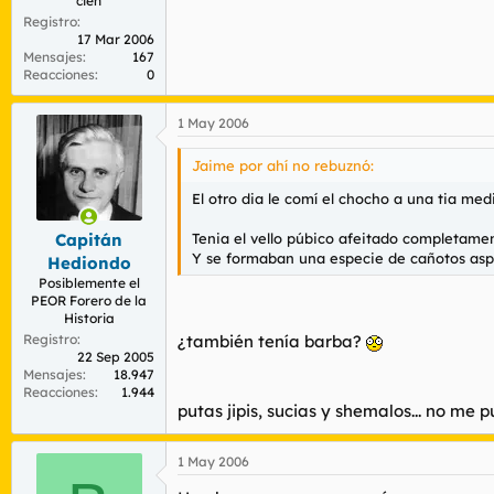
cien
Registro
17 Mar 2006
Mensajes
167
Reacciones
0
1 May 2006
Jaime por ahí no rebuznó:
El otro dia le comí el chocho a una tia medi
Tenia el vello púbico afeitado completame
Capitán
Y se formaban una especie de cañotos asp
Hediondo
Posiblemente el
PEOR Forero de la
Historia
Registro
¿también tenía barba?
22 Sep 2005
Mensajes
18.947
Reacciones
1.944
putas jipis, sucias y shemalos... no me
1 May 2006