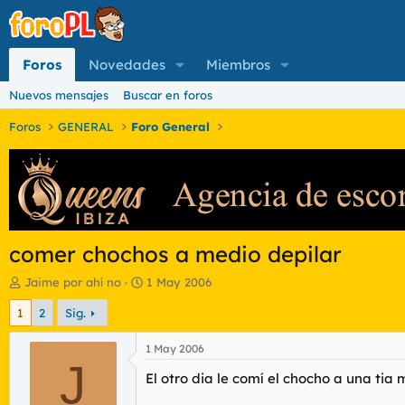
Foros
Novedades
Miembros
Nuevos mensajes
Buscar en foros
Foros
GENERAL
Foro General
comer chochos a medio depilar
I
F
Jaime por ahí no
1 May 2006
n
e
1
2
Sig.
i
c
c
h
i
a
1 May 2006
a
J
d
El otro dia le comí el chocho a una tia 
d
e
o
i