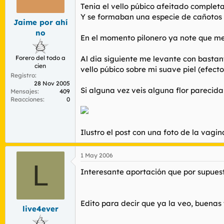
r
n
Tenia el vello púbico afeitado comple
d
i
Y se formaban una especie de cañotos a
Jaime por ahí
e
c
l
i
no
En el momento pilonero ya note que me 
t
o
e
m
Forero del todo a
Al dia siguiente me levante con bastant
cien
a
vello púbico sobre mi suave piel (efect
Registro
28 Nov 2005
Si alguna vez veis alguna flor parecida
Mensajes
409
Reacciones
0
Ilustro el post con una foto de la vag
1 May 2006
L
Interesante aportación que por supuest
Edito para decir que ya la veo, buenas 
live4ever