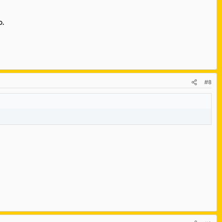
o.
#8