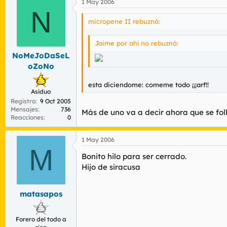
1 May 2006
N
micropene II rebuznó:
Jaime por ahí no rebuznó:
NoMeJoDaSeL
oZoNo
esta diciendome: comeme todo ¡¡¡arf!!
Asiduo
Registro
9 Oct 2005
Mensajes
736
Más de uno va a decir ahora que se foll
Reacciones
0
1 May 2006
M
Bonito hilo para ser cerrado.
Hijo de siracusa
matasapos
Forero del todo a