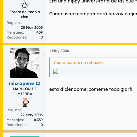
Era una hippy universitaria de las que
Forero del todo a
Como usted comprenderá no voy a ejerce
cien
Registro
28 Nov 2005
Mensajes
409
Reacciones
0
1 May 2006
Jaime por ahí no rebuznó:
micropene II
esta diciendome: comeme todo ¡¡¡arf!!
MARICÓN DE
MIERDA
Registro
27 May 2005
Mensajes
8.339
Reacciones
0