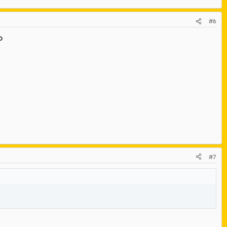
#6
o
#7