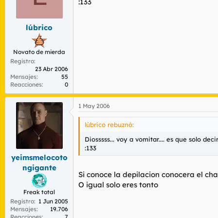
:133
lúbrico
Novato de mierda
Registro
23 Abr 2006
Mensajes
55
Reacciones
0
1 May 2006
lúbrico rebuznó:
Diosssss... voy a vomitar.... es que solo d
:133
yeimsmelocoto
ngigante
Si conoce la depilacion conocera el ch
O igual solo eres tonto
Freak total
Registro
1 Jun 2005
Mensajes
19.706
Reacciones
7