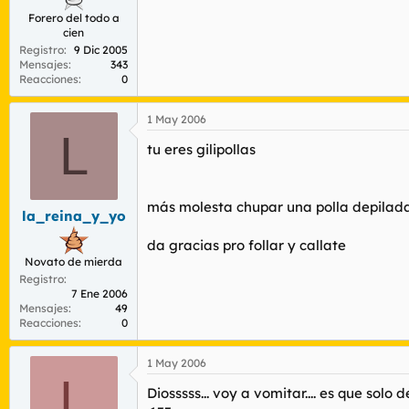
Forero del todo a
cien
Registro
9 Dic 2005
Mensajes
343
Reacciones
0
1 May 2006
L
tu eres gilipollas
más molesta chupar una polla depilada 
la_reina_y_yo
da gracias pro follar y callate
Novato de mierda
Registro
7 Ene 2006
Mensajes
49
Reacciones
0
1 May 2006
L
Diosssss... voy a vomitar.... es que so