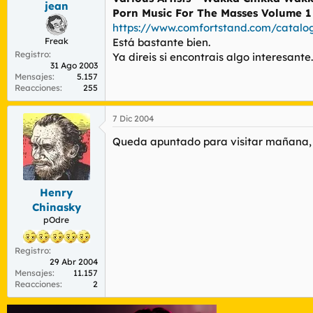
jean
r
n
Porn Music For The Masses Volume 1
d
i
https://www.comfortstand.com/catalo
e
c
Freak
Está bastante bien.
l
i
Registro
t
o
Ya direis si encontrais algo interesante.
31 Ago 2003
e
Mensajes
5.157
m
Reacciones
255
a
7 Dic 2004
Queda apuntado para visitar mañana, 
Henry
Chinasky
pOdre
Registro
29 Abr 2004
Mensajes
11.157
Reacciones
2