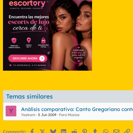
Temas similares
Análisis comparativo: Canto Gregoriano cont
Y
Yoakam
5 Jun 2009
Foro Música
Facebook
X
Bluesky
LinkedIn
Reddit
Pinterest
Tumblr
WhatsApp
Email
E
Compartir: