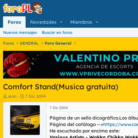
Foros
Novedades
Miembros
Nuevos mensajes
Buscar en foros
Foros
GENERAL
Foro General
Comfort Stand(Musica gratuita)
I
F
jean
7 Dic 2004
n
e
i
c
7 Dic 2004
c
h
Página de un sello dicográfico.Los álb
i
a
a
d
Página del catálogo -->
https://www.co
d
e
He escuchado por encima este:
o
i
Various Artists - Wakka Chikka Wak