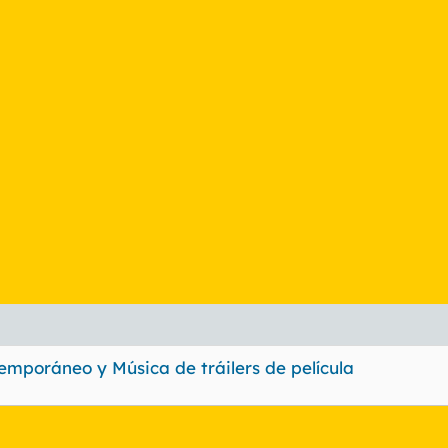
emporáneo y Música de tráilers de película
nlace