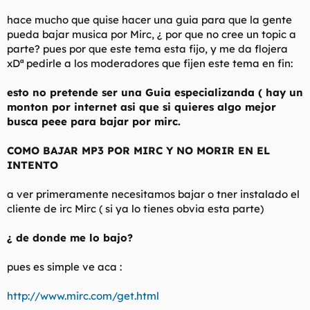
l
i
hace mucho que quise hacer una guia para que la gente
t
o
pueda bajar musica por Mirc, ¿ por que no cree un topic a
e
parte? pues por que este tema esta fijo, y me da flojera
m
a
xDª pedirle a los moderadores que fijen este tema en fin:
esto no pretende ser una Guia especializanda ( hay un
monton por internet asi que si quieres algo mejor
busca peee para bajar por mirc.
COMO BAJAR MP3 POR MIRC Y NO MORIR EN EL
INTENTO
a ver primeramente necesitamos bajar o tner instalado el
cliente de irc Mirc ( si ya lo tienes obvia esta parte)
¿ de donde me lo bajo?
pues es simple ve aca :
http://www.mirc.com/get.html