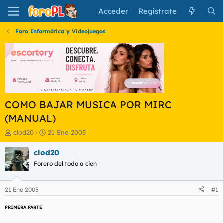
Acceder
Regístrate
Foro Informática y Videojuegos
COMO BAJAR MUSICA POR MIRC
(MANUAL)
I
F
clod20
21 Ene 2005
n
e
i
c
clod20
c
h
Forero del todo a cien
i
a
a
d
d
e
21 Ene 2005
#1
o
i
r
n
PRIMERA PARTE
d
i
e
c