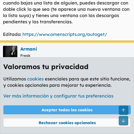
cuando bajas una lista de alguien, puedes descargar con
doble click lo que sea (te aparece una nueva ventana con
la lista suya) y tienes una ventana con las descargas
pendientes y las transferencias.
Editado:
https://www.omenscripts.org/autoget/
Armani
Freak
Valoramos tu privacidad
21 Ene 2005
#6
Utilizamos
cookies
esenciales para que este sitio funcione,
siempre quise chatear por irc, pero nunca fui capaz a
y cookies opcionales para mejorar tu experiencia.
configurarlo.
Ver más información y configurar tus preferencias
alguien que me diga uno que vaya bien,sea en español y
de facil manejo o que venga con manual
Aceptar todas las cookies
gracias
Rechazar cookies opcionales
Henry Chinasky