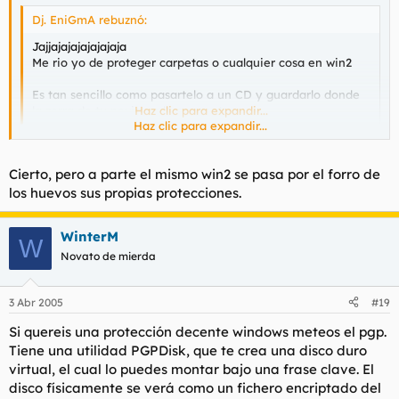
Dj. EniGmA rebuznó:
Jajjajajajajajajaja
Me rio yo de proteger carpetas o cualquier cosa en win2
Es tan sencillo como pasartelo a un CD y guardarlo donde
la zorra de tu novia no lo encuentre.
Haz clic para expandir...
Haz clic para expandir...
sabemos que linux abre todos los archivos de windows, aunque
Cierto, pero a parte el mismo win2 se pasa por el forro de
tengan protecciones.
los huevos sus propias protecciones.
WinterM
W
Novato de mierda
3 Abr 2005
#19
Si quereis una protección decente windows meteos el pgp.
Tiene una utilidad PGPDisk, que te crea una disco duro
virtual, el cual lo puedes montar bajo una frase clave. El
disco físicamente se verá como un fichero encriptado del