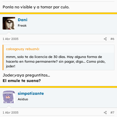
Ponla no visible y a tomar por culo.
Dani
Freak
1 Abr 2005
#6
calosgouzy rebuznó:
mmm, solo te da licencia de 30 días. Hay alguna forma de
hacerlo en forma permanente? sin pagar, digo... Como pido,
joder!
Joder,vaya preguntitas...
El emule te suena?
simpatizante
Asiduo
1 Abr 2005
#7