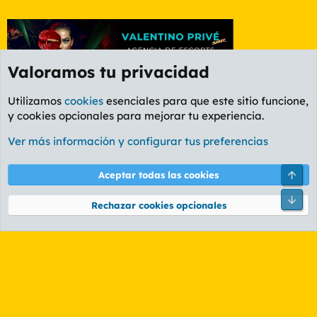
Valoramos tu privacidad
Utilizamos
cookies
esenciales para que este sitio funcione,
y cookies opcionales para mejorar tu experiencia.
Foro Informática y Videojuegos
Ver más información y configurar tus preferencias
Cookies
PL OLDSTYLE AMARILLO
Cambiar fuente
Español (ES)
Arri
Aceptar todas las cookies
Contáctanos
Términos y reglas
Política de privacidad
Ayuda
R
Pie
S
Rechazar cookies opcionales
S
®
Community platform by XenForo
© 2010-2026 XenForo Ltd.