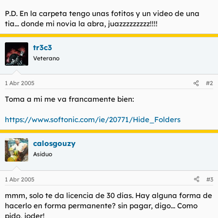
t
o
e
P.D. En la carpeta tengo unas fotitos y un video de una
m
tia... donde mi novia la abra, juazzzzzzzzz!!!!
a
tr3c3
Veterano
1 Abr 2005
#2
Toma a mi me va francamente bien:
https://www.softonic.com/ie/20771/Hide_Folders
calosgouzy
Asiduo
1 Abr 2005
#3
mmm, solo te da licencia de 30 días. Hay alguna forma de
hacerlo en forma permanente? sin pagar, digo... Como
pido, joder!