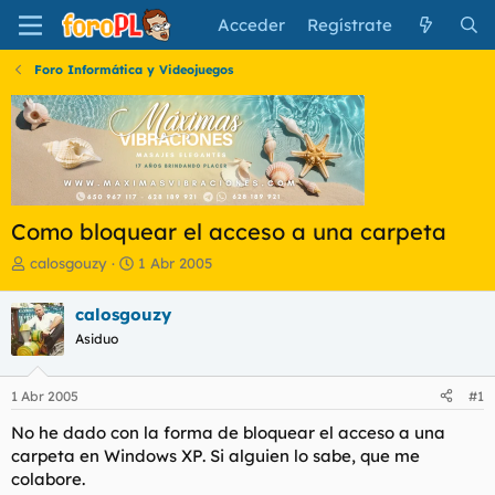
Acceder
Regístrate
Foro Informática y Videojuegos
Como bloquear el acceso a una carpeta
I
F
calosgouzy
1 Abr 2005
n
e
i
c
calosgouzy
c
h
Asiduo
i
a
a
d
d
e
1 Abr 2005
#1
o
i
r
n
No he dado con la forma de bloquear el acceso a una
d
i
carpeta en Windows XP. Si alguien lo sabe, que me
e
c
colabore.
l
i