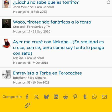
¿Liachu no sabe que es tontito?
e
John McClane
Foro General
Masunos
6
8 Feb 2023
r
r
Waco, tiroteando fanáticos a lo tonto
Crossed
Foro Series y TV
Masunos
17
25 Sep 2020
o
Ayer me cruzé con Nekane!!! (En realidad es
crucé, con ce, pero como soy tonto lo pongo
con zeta)
releido
Foro General
Masunos
45
9 Oct 2018
Entrevista a Torbe en Forocoches
Backlum
Foro General
Masunos
33
10 Jun 2021
Facebook
X
Bluesky
LinkedIn
Reddit
Pinterest
Tumblr
WhatsA
Em
Compartir:
Enlace