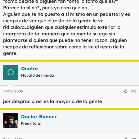
"como decirle a alguien tan tonto lo tonto que es?"
l
i
Parece facil no?, pues yo creo que no..
t
o
Alguien que se ha puesto a si mismo en un pedestal y es
e
incapaz de ver que el resto de la gente le ve
m
ridiculo/a..alguien que cualquier estimulo exterior lo
a
interpreta de tal manera que aumenta su ego sin
plantearse si quiera que puede no tener razon, alguien
incapaz de reflexionar sobre como la ve el resto de la
gente..
Onofre
O
Novato de mierda
7 Mar 2006
#2
por desgracia asi es la mayoria de la gente
Doctor Banner
Freak total