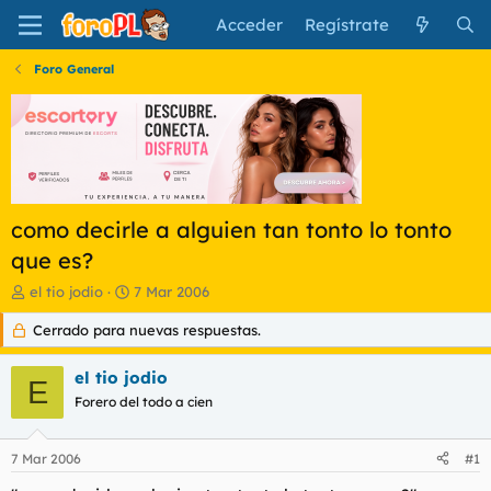
Acceder
Regístrate
Foro General
como decirle a alguien tan tonto lo tonto
que es?
I
F
el tio jodio
7 Mar 2006
n
e
Cerrado para nuevas respuestas.
i
c
c
h
i
a
el tio jodio
E
a
d
Forero del todo a cien
d
e
o
i
r
n
7 Mar 2006
#1
d
i
e
c