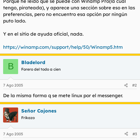
Porque he leido que se puede con Winamp Pro(la cual
l
i
tengo, pirateada), y aparece una sección sobre eso en las
t
o
preferencias, pero no encuentro esa opción por ningún
e
puto lado.
m
a
Y en el sitio de ayuda oficial, nada.
https://winamp.com/support/help/50/Winamp5.htm
Bladelord
B
Forero del todo a cien
7 Ago 2005
#2
De la misma forma q se mete linux por el messenger.
Señor Cojones
Frikazo
7 Ago 2005
#3