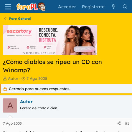
Acceder
Regístrate
Foro General
¿Cómo diablos se ripea un CD con
Winamp?
I
F
Autor
7 Ago 2005
n
e
Cerrado para nuevas respuestas.
i
c
c
h
i
a
Autor
A
a
d
Forero del todo a cien
d
e
o
i
r
n
7 Ago 2005
#1
d
i
e
c