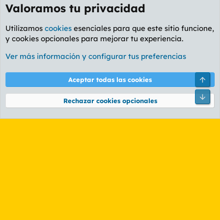
Valoramos tu privacidad
Utilizamos
cookies
esenciales para que este sitio funcione,
y cookies opcionales para mejorar tu experiencia.
Foro General
Ver más información y configurar tus preferencias
Cookies
PL OLDSTYLE AMARILLO
Cambiar fuente
Español (ES)
Arri
Aceptar todas las cookies
Contáctanos
Términos y reglas
Política de privacidad
Ayuda
R
Pie
S
Rechazar cookies opcionales
S
®
Community platform by XenForo
© 2010-2026 XenForo Ltd.