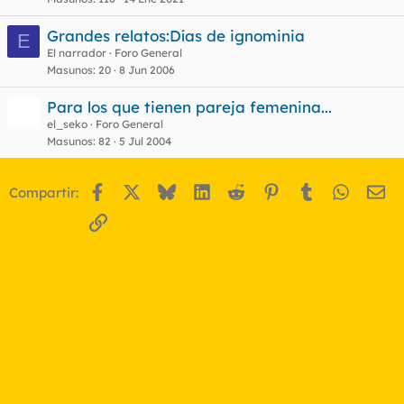
Grandes relatos:Días de ignominia
E
El narrador
Foro General
Masunos
20
8 Jun 2006
Para los que tienen pareja femenina...
el_seko
Foro General
Masunos
82
5 Jul 2004
Facebook
X
Bluesky
LinkedIn
Reddit
Pinterest
Tumblr
WhatsA
Em
Compartir:
Enlace