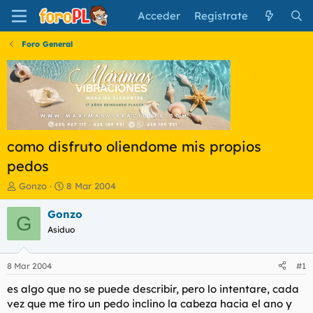
Acceder
Regístrate
Foro General
como disfruto oliendome mis propios
pedos
I
F
Gonzo
8 Mar 2004
n
e
i
c
Gonzo
G
c
h
Asiduo
i
a
a
d
d
e
8 Mar 2004
#1
o
i
r
n
es algo que no se puede describir, pero lo intentare, cada
d
i
vez que me tiro un pedo inclino la cabeza hacia el ano y
e
c