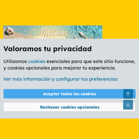
Valoramos tu privacidad
Utilizamos
cookies
esenciales para que este sitio funcione,
y cookies opcionales para mejorar tu experiencia.
Foro General
Ver más información y configurar tus preferencias
Cookies
PL OLDSTYLE AMARILLO
Cambiar fuente
Español (ES)
Arri
Aceptar todas las cookies
Contáctanos
Términos y reglas
Política de privacidad
Ayuda
R
Pie
S
Rechazar cookies opcionales
S
®
Community platform by XenForo
© 2010-2026 XenForo Ltd.