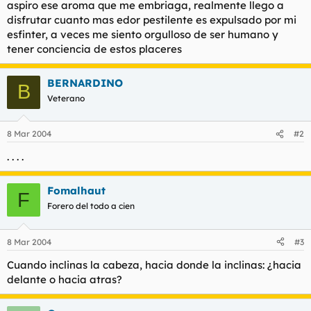
aspiro ese aroma que me embriaga, realmente llego a
l
i
disfrutar cuanto mas edor pestilente es expulsado por mi
t
o
esfinter, a veces me siento orgulloso de ser humano y
e
tener conciencia de estos placeres
m
a
BERNARDINO
B
Veterano
8 Mar 2004
#2
. . . .
Fomalhaut
F
Forero del todo a cien
8 Mar 2004
#3
Cuando inclinas la cabeza, hacia donde la inclinas: ¿hacia
delante o hacia atras?