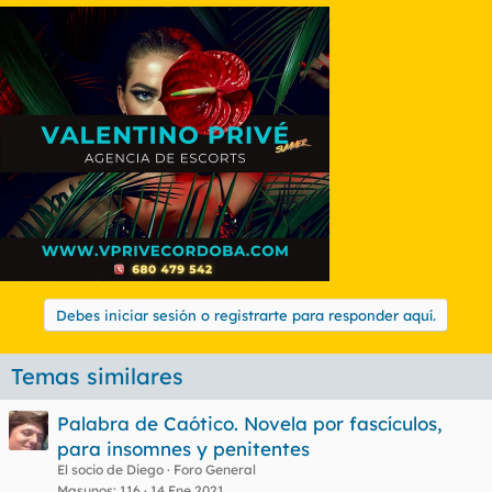
Debes iniciar sesión o registrarte para responder aquí.
Temas similares
Palabra de Caótico. Novela por fascículos,
para insomnes y penitentes
El socio de Diego
Foro General
Masunos
116
14 Ene 2021