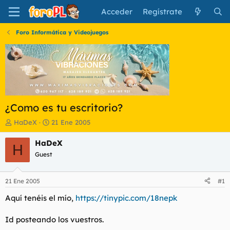
Acceder
Regístrate
Foro Informática y Videojuegos
¿Como es tu escritorio?
I
F
HaDeX
21 Ene 2005
n
e
i
c
HaDeX
H
c
h
Guest
i
a
a
d
d
e
21 Ene 2005
#1
o
i
r
n
Aquí tenéis el mío,
https://tinypic.com/18nepk
d
i
e
c
Id posteando los vuestros.
l
i