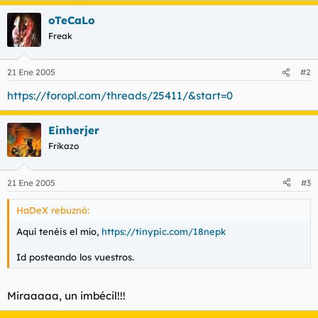
t
o
e
oTeCaLo
m
Freak
a
21 Ene 2005
#2
https://foropl.com/threads/25411/&start=0
Einherjer
Frikazo
21 Ene 2005
#3
HaDeX rebuznó:
Aquí tenéis el mío,
https://tinypic.com/18nepk
Id posteando los vuestros.
Miraaaaa, un imbécil!!!