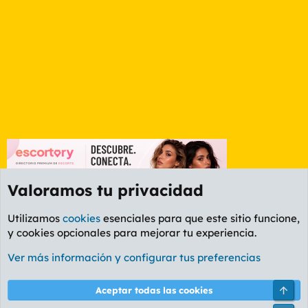
Valoramos tu privacidad
Utilizamos
cookies
esenciales para que este sitio funcione,
y cookies opcionales para mejorar tu experiencia.
Foro Informática y Videojuegos
Ver más información y configurar tus preferencias
Cookies
PL OLDSTYLE AMARILLO
Cambiar fuente
Español (ES)
Arri
Aceptar todas las cookies
Contáctanos
Términos y reglas
Política de privacidad
Ayuda
R