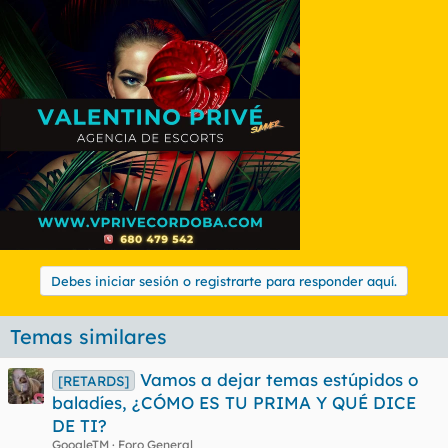
Debes iniciar sesión o registrarte para responder aquí.
Temas similares
Vamos a dejar temas estúpidos o
[RETARDS]
baladíes, ¿CÓMO ES TU PRIMA Y QUÉ DICE
DE TI?
GoogleTM
Foro General