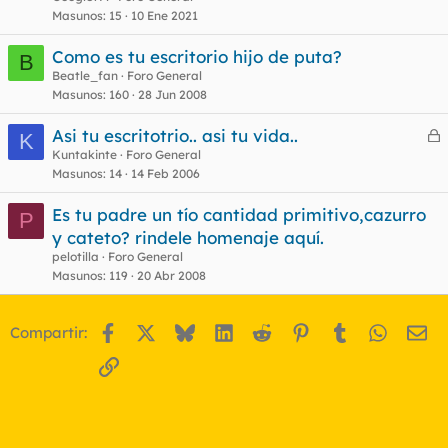
Masunos
15
10 Ene 2021
Como es tu escritorio hijo de puta?
B
Beatle_fan
Foro General
Masunos
160
28 Jun 2008
Asi tu escritotrio.. asi tu vida..
K
e
Kuntakinte
Foro General
Masunos
14
14 Feb 2006
r
r
Es tu padre un tío cantidad primitivo,cazurro
P
y cateto? rindele homenaje aquí.
pelotilla
Foro General
o
Masunos
119
20 Abr 2008
Facebook
X
Bluesky
LinkedIn
Reddit
Pinterest
Tumblr
WhatsA
Em
Compartir:
Enlace