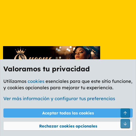
Valoramos tu privacidad
Utilizamos
cookies
esenciales para que este sitio funcione,
y cookies opcionales para mejorar tu experiencia.
Foro General
Ver más información y configurar tus preferencias
Cookies
PL OLDSTYLE AMARILLO
Cambiar fuente
Español (ES)
Arri
Aceptar todas las cookies
Contáctanos
Términos y reglas
Política de privacidad
Ayuda
R
Pie
S
Rechazar cookies opcionales
S
®
Community platform by XenForo
© 2010-2026 XenForo Ltd.