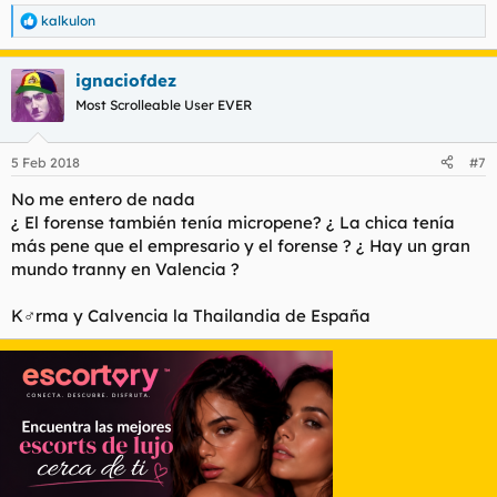
kalkulon
R
e
¿Alguien ha dejado de postear hace poco de forma repentina?
a
ignaciofdez
c
El tipo siguió con su golpisa y tocamientos, ella pudo llamar a
c
Most Scrolleable User EVER
un amigo en algún descuido (aquí el relato hace lagunas) y, en
i
un momento de derrumbe del agresor, que se pone a llorar, ella
o
se logra escapar para encontrarse en la calle con policía, que
n
5 Feb 2018
#7
e
estaba buscándola alertada por aquel amigo.
s
No me entero de nada
:
¿ El forense también tenía micropene? ¿ La chica tenía
más pene que el empresario y el forense ? ¿ Hay un gran
Otro forero. Valencia tiene color caca old style amarilla.
mundo tranny en Valencia ?
"Mi mayor miedo era desmayarme mientras me violaba. Creí
que me mataba"
K♂rma y Calvencia la Thailandia de España