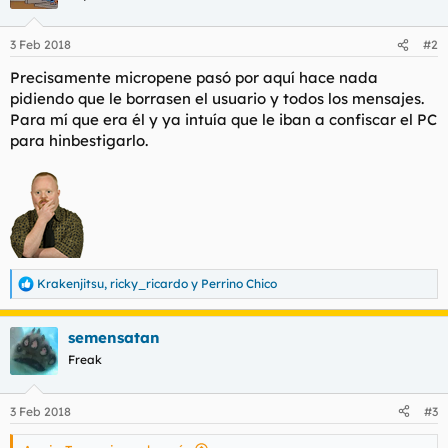
3 Feb 2018
#2
Precisamente micropene pasó por aquí hace nada
pidiendo que le borrasen el usuario y todos los mensajes.
Para mí que era él y ya intuía que le iban a confiscar el PC
para hinbestigarlo.
Krakenjitsu
,
ricky_ricardo
y
Perrino Chico
R
e
a
semensatan
c
c
Freak
i
o
n
3 Feb 2018
#3
e
s