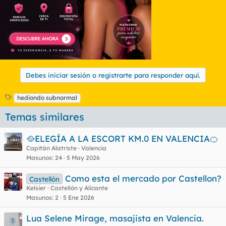
Debes iniciar sesión o registrarte para responder aquí.
E
hediondo subnormal
t
Temas similares
i
q
u
🥘ELEGÍA A LA ESCORT KM.0 EN VALENCIA🍊
e
Capitán Alatriste
Valencia
t
Masunos
24
5 May 2026
a
s
Como esta el mercado por Castellon?
Castellón
Kelsier
Castellón y Alicante
Masunos
2
5 Ene 2026
Lua Selene Mirage, masajista en Valencia.