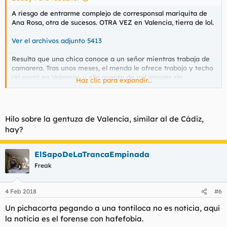
A riesgo de entrarme complejo de corresponsal mariquita de
Ana Rosa, otra de sucesos. OTRA VEZ en Valencia, tierra de lol.
Ver el archivos adjunto 5413
Resulta que una chica conoce a un señor mientras trabaja de
camarera. Tras unos meses, el menda le ofrece trabajo y techo
(el suyo) en Valencia, y ella acepta de mil amores sin
Haz clic para expandir...
sospechar en ningún momento de las intenciones del
empresario.
Tras unas semanas fructuosas en lo laboral, el empleador de la
Hilo sobre la gentuza de Valencia, similar al de Cádiz,
muchacha le dice que eso hay que celebrarlo y se van de
hay?
cenita. La sorpresa es que al llegar a casa el menda le propone
dos opciones: o ella se convierte en su pareja oficial, SIN pasar
por la cama, solo de casa para afuera, o le echa a la puta calle.
ElSapoDeLaTrancaEmpinada
Freak
Empiezan a discutir y el tipo se le termina de ir la olla a
Camboya y empieza a agredirla de mil maneras que no
describiré (para eso ya entra en detalles el link de la noticia).
4 Feb 2018
#6
Muy desagradable todo, la verdad. Pero ahora viene el detalle
escabroso, el que hace que la historia sea digna de ser
Un pichacorta pegando a una tontiloca no es noticia, aquí
contada. El tipo era forero.
la noticia es el forense con hafefobia.