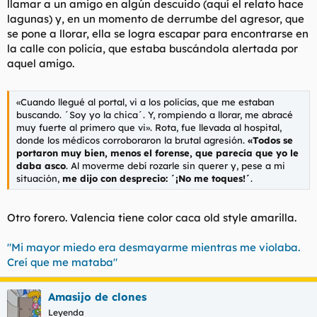
llamar a un amigo en algún descuido (aquí el relato hace
lagunas) y, en un momento de derrumbe del agresor, que
se pone a llorar, ella se logra escapar para encontrarse en
la calle con policía, que estaba buscándola alertada por
aquel amigo.
«Cuando llegué al portal, vi a los policías, que me estaban
buscando. ´Soy yo la chica´. Y, rompiendo a llorar, me abracé
muy fuerte al primero que vi». Rota, fue llevada al hospital,
donde los médicos corroboraron la brutal agresión.
«Todos se
portaron muy bien, menos el forense, que parecía que yo le
daba asco
. Al moverme debí rozarle sin querer y, pese a mi
situación,
me dijo con desprecio: ´¡No me toques!´
.
Otro forero. Valencia tiene color caca old style amarilla.
"Mi mayor miedo era desmayarme mientras me violaba.
Creí que me mataba"
Amasijo de clones
Leyenda