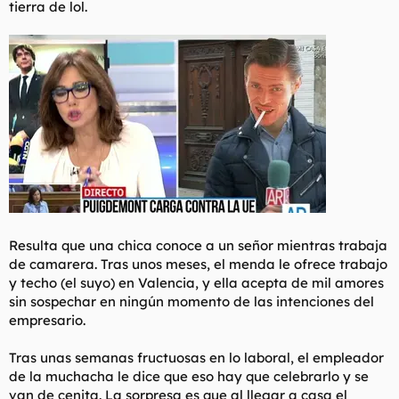
tierra de lol.
l
i
t
o
e
m
a
Resulta que una chica conoce a un señor mientras trabaja
de camarera. Tras unos meses, el menda le ofrece trabajo
y techo (el suyo) en Valencia, y ella acepta de mil amores
sin sospechar en ningún momento de las intenciones del
empresario.
Tras unas semanas fructuosas en lo laboral, el empleador
de la muchacha le dice que eso hay que celebrarlo y se
van de cenita. La sorpresa es que al llegar a casa el