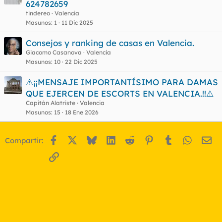
624782659
tindereo
Valencia
Masunos
1
11 Dic 2025
Consejos y ranking de casas en Valencia.
Giacomo Casanova
Valencia
Masunos
10
22 Dic 2025
⚠️¡¡MENSAJE IMPORTANTÍSIMO PARA DAMAS
QUE EJERCEN DE ESCORTS EN VALENCIA.!!⚠️
Capitán Alatriste
Valencia
Masunos
15
18 Ene 2026
Facebook
X
Bluesky
LinkedIn
Reddit
Pinterest
Tumblr
WhatsA
Em
Compartir:
Enlace