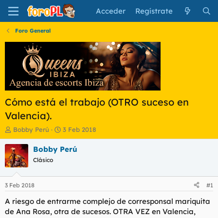
Acceder
Regístrate
Foro General
Cómo está el trabajo (OTRO suceso en
Valencia).
I
F
Bobby Perú
3 Feb 2018
n
e
i
c
Bobby Perú
c
h
Clásico
i
a
a
d
d
e
3 Feb 2018
#1
o
i
r
n
A riesgo de entrarme complejo de corresponsal mariquita
d
i
de Ana Rosa, otra de sucesos. OTRA VEZ en Valencia,
e
c