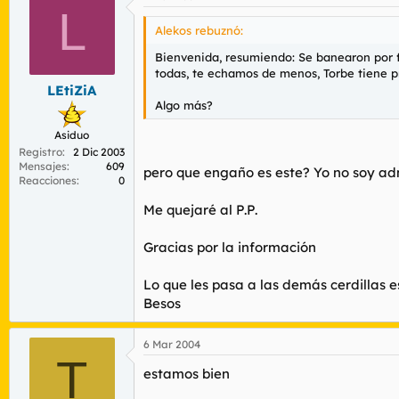
L
Alekos rebuznó:
Bienvenida, resumiendo: Se banearon por fin
todas, te echamos de menos, Torbe tiene pro
LEtiZiA
Algo más?
Asiduo
Registro
2 Dic 2003
Mensajes
609
pero que engaño es este? Yo no soy adm
Reacciones
0
Me quejaré al P.P.
Gracias por la información
Lo que les pasa a las demás cerdillas 
Besos
6 Mar 2004
T
estamos bien