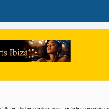
uí. En realidad más de dos meses y por fín hoy que consigo qu