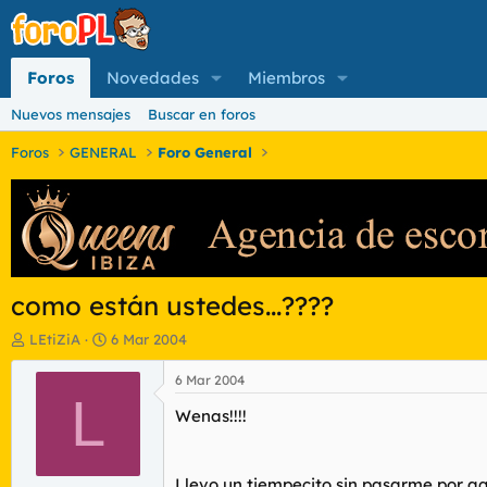
Foros
Novedades
Miembros
Nuevos mensajes
Buscar en foros
Foros
GENERAL
Foro General
como están ustedes...????
I
F
LEtiZiA
6 Mar 2004
n
e
i
c
6 Mar 2004
c
L
h
Wenas!!!!
i
a
a
d
d
e
o
i
Llevo un tiempecito sin pasarme por aq