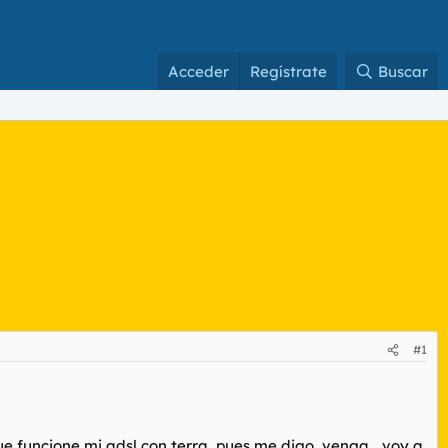
Acceder
Regístrate
Buscar
#1
e funcione mi adsl con terra, pues me digo, venga... voy a