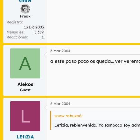
snow
Freak
Registro
13 Dic 2003
Mensajes
5.359
Reacciones
1
6 Mar 2004
A
a este paso poco os queda... ver veremos
Alekos
Guest
6 Mar 2004
L
snow rebuznó:
Letizia, rebienvenida. Yo tampoco soy adm
LEtiZiA