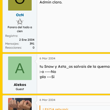
Admin claro.
OzN
Forero del todo a
cien
Registro
2 Ene 2004
Mensajes
391
Reacciones
0
6 Mar 2004
A
tu Snow y Asta_os salvais de la quema.
:-o ----No
:pla ---Si
Alekos
Guest
6 Mar 2004
LEtiZiA rebuznó: