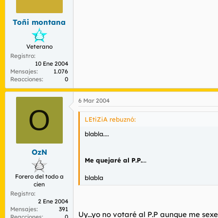
Toñi montana
Veterano
Registro
10 Ene 2004
Mensajes
1.076
Reacciones
0
6 Mar 2004
O
LEtiZiA rebuznó:
blabla....
OzN
Me quejaré al P.P.
...
Forero del todo a
blabla
cien
Registro
2 Ene 2004
Mensajes
391
Uy...yo no votaré al P.P aunque me sexen
Reacciones
0