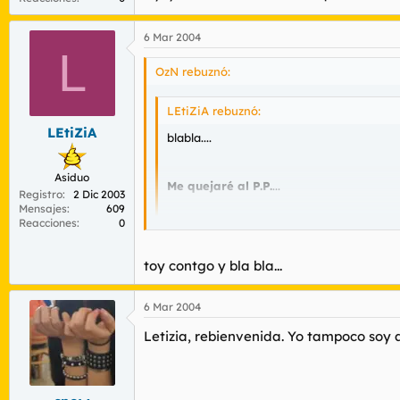
6 Mar 2004
L
OzN rebuznó:
LEtiZiA rebuznó:
LEtiZiA
blabla....
Asiduo
Me quejaré al P.P.
...
Registro
2 Dic 2003
Mensajes
609
blabla
Reacciones
0
toy contgo y bla bla...
Uy...yo no votaré al P.P aunque me sexen...e
6 Mar 2004
Letizia, rebienvenida. Yo tampoco soy 