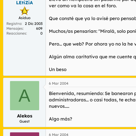
LEtiZiA
r
n
ver como va la cosa en el foro.
d
i
e
c
Asiduo
Que consté que ya lo avisé pero pensaba
l
i
Registro
2 Dic 2003
t
o
Mensajes
609
e
Muchos/as pensarían: "Miralá, solo pon
Reacciones
0
m
a
Pero... que web? Por ahora yo no la he v
Algún alma caritativa que me cuente 
Un beso
6 Mar 2004
A
Bienvenida, resumiendo: Se banearon por
administradoras... o casi todas, te ech
nuevos.....
Alekos
Algo más?
Guest
6 Mar 2004