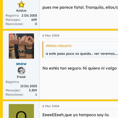
pues me parece fatal. Tranquila, ellos/a
Asiduo
Registro
2 Dic 2003
Mensajes
609
Reacciones
0
6 Mar 2004
Alekos rebuznó:
a este paso poco os queda... ver veremos....
snow
No estés tan seguro. Ni quiero ni valgo p
Freak
Registro
13 Dic 2003
Mensajes
5.359
Reacciones
1
6 Mar 2004
O
EeeeEEeeh,que yo tampoco soy-lo.