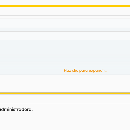
Haz clic para expandir...
Haz clic para expandir...
s mas...no votaré.
administradora.