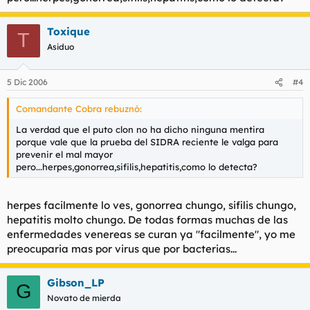
Toxique
T
Asiduo
5 Dic 2006
#4
Comandante Cobra rebuznó:
La verdad que el puto clon no ha dicho ninguna mentira
porque vale que la prueba del SIDRA reciente le valga para
prevenir el mal mayor
pero...herpes,gonorrea,sifilis,hepatitis,como lo detecta?
herpes facilmente lo ves, gonorrea chungo, sifilis chungo,
hepatitis molto chungo. De todas formas muchas de las
enfermedades venereas se curan ya "facilmente", yo me
preocuparia mas por virus que por bacterias...
Gibson_LP
G
Novato de mierda