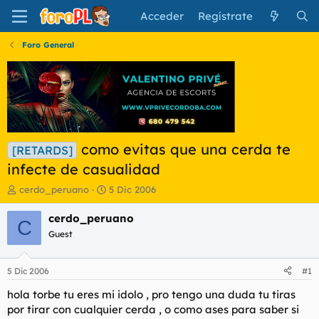
Acceder
Regístrate
Foro General
como evitas que una cerda te
[RETARDS]
infecte de casualidad
I
F
cerdo_peruano
5 Dic 2006
n
e
i
c
cerdo_peruano
C
c
h
Guest
i
a
a
d
d
e
5 Dic 2006
#1
o
i
r
n
hola torbe tu eres mi idolo , pro tengo una duda tu tiras
d
i
por tirar con cualquier cerda , o como ases para saber si
e
c