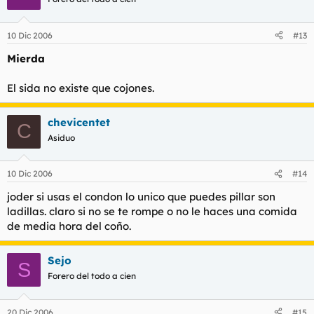
10 Dic 2006
#13
Mierda
El sida no existe que cojones.
chevicentet
C
Asiduo
10 Dic 2006
#14
joder si usas el condon lo unico que puedes pillar son
ladillas. claro si no se te rompe o no le haces una comida
de media hora del coño.
Sejo
S
Forero del todo a cien
20 Dic 2006
#15