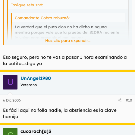
Toxique rebuznó:
Comandante Cobra rebuznó:
La verdad que el puto clon no ha dicho ninguna
mentira porque vale que la prueba del SIDRA reciente
le valga para prevenir el mal mayor
Haz clic para expandir...
pero...herpes,gonorrea,sifilis,hepatitis,como lo detecta?
Haz clic para expandir...
Haz clic para expandir...
Eso seguro, pero no te vas a pasar 1 hora examinando a
herpes facilmente lo ves, gonorrea chungo, sifilis
la putita....digo yo
chungo, hepatitis molto chungo
. De todas formas muchas
de las enfermedades venereas se curan ya "facilmente", yo
no las he padecido, pero digo yo que todas esas enfermedades
me preocuparia mas por virus que por bacterias...
UnAngel1980
tendrán sus síntomas no.
U
no estoy muy puesto en venéreas, pero las hay que se
Veterano
manifiestan en forma de picores, granos, bultos etc.
6 Dic 2006
#10
Es fácil aqui no folla nadie, la abstiencia es la clave
hamijo
cucarach[a]3