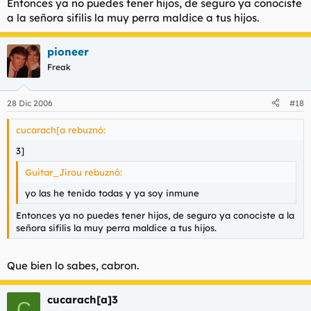
Entonces ya no puedes tener hijos, de seguro ya conociste
a la señora sifilis la muy perra maldice a tus hijos.
pioneer
Freak
28 Dic 2006
#18
cucarach[a rebuznó:
3]
Guitar_Jirou rebuznó:
yo las he tenido todas y ya soy inmune
Entonces ya no puedes tener hijos, de seguro ya conociste a la
señora sifilis la muy perra maldice a tus hijos.
Que bien lo sabes, cabron.
cucarach[a]3
C