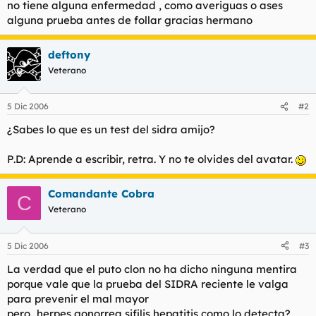
no tiene alguna enfermedad , como averiguas o ases
l
i
alguna prueba antes de follar gracias hermano
t
o
e
m
deftony
a
Veterano
5 Dic 2006
#2
¿Sabes lo que es un test del sidra amijo?
P.D: Aprende a escribir, retra. Y no te olvides del avatar.
Comandante Cobra
C
Veterano
5 Dic 2006
#3
La verdad que el puto clon no ha dicho ninguna mentira
porque vale que la prueba del SIDRA reciente le valga
para prevenir el mal mayor
pero...herpes,gonorrea,sifilis,hepatitis,como lo detecta?