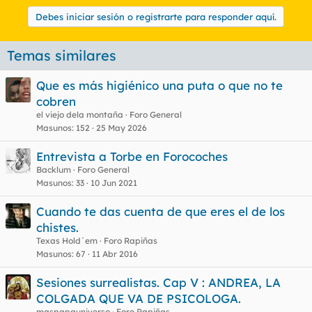
Debes iniciar sesión o registrarte para responder aquí.
Temas similares
Que es más higiénico una puta o que no te
cobren
el viejo dela montaña
Foro General
Masunos
152
25 May 2026
Entrevista a Torbe en Forocoches
Backlum
Foro General
Masunos
33
10 Jun 2021
Cuando te das cuenta de que eres el de los
chistes.
Texas Hold´em
Foro Rapiñas
Masunos
67
11 Abr 2016
Sesiones surrealistas. Cap V : ANDREA, LA
COLGADA QUE VA DE PSICOLOGA.
maspapauniverso
Foro Rapiñas