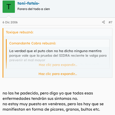
toni-fotsis-
T
Forero del todo a cien
6 Dic 2006
#7
Toxique rebuznó:
Comandante Cobra rebuznó:
La verdad que el puto clon no ha dicho ninguna mentira
porque vale que la prueba del SIDRA reciente le valga para
prevenir el mal mayor
pero...herpes,gonorrea,sifilis,hepatitis,como lo detecta?
Haz clic para expandir...
Haz clic para expandir...
herpes facilmente lo ves, gonorrea chungo, sifilis chungo,
hepatitis molto chungo
. De todas formas muchas de las
enfermedades venereas se curan ya "facilmente", yo me
preocuparia mas por virus que por bacterias...
no las he padecido, pero digo yo que todas esas
enfermedades tendrán sus síntomas no.
no estoy muy puesto en venéreas, pero las hay que se
manifiestan en forma de picores, granos, bultos etc.