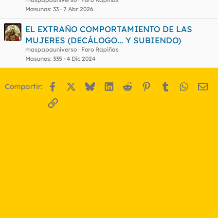
Masunos
33
7 Abr 2026
EL EXTRAÑO COMPORTAMIENTO DE LAS
MUJERES (DECÁLOGO... Y SUBIENDO)
maspapauniverso
Foro Rapiñas
Masunos
335
4 Dic 2024
Facebook
X
Bluesky
LinkedIn
Reddit
Pinterest
Tumblr
WhatsA
Em
Compartir:
Enlace