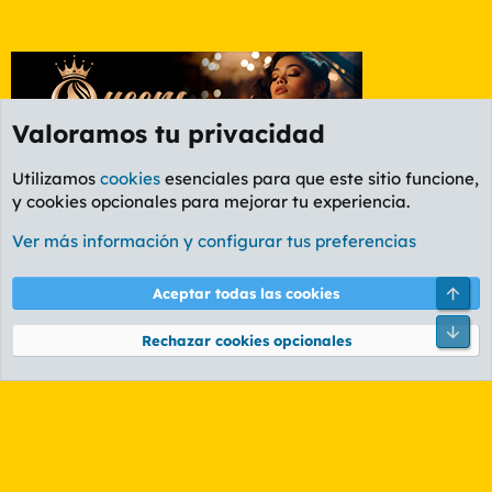
Valoramos tu privacidad
Utilizamos
cookies
esenciales para que este sitio funcione,
y cookies opcionales para mejorar tu experiencia.
Foro General
Ver más información y configurar tus preferencias
Cookies
PL OLDSTYLE AMARILLO
Cambiar fuente
Español (ES)
Arri
Aceptar todas las cookies
Contáctanos
Términos y reglas
Política de privacidad
Ayuda
R
Pie
S
Rechazar cookies opcionales
S
®
Community platform by XenForo
© 2010-2026 XenForo Ltd.