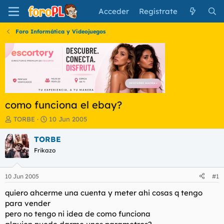
Acceder
Regístrate
Foro Informática y Videojuegos
como funciona el ebay?
I
F
TORBE
10 Jun 2005
n
e
i
c
TORBE
c
h
Frikazo
i
a
a
d
d
e
10 Jun 2005
#1
o
i
r
n
quiero ahcerme una cuenta y meter ahi cosas q tengo
d
i
para vender
e
c
pero no tengo ni idea de como funciona
l
i