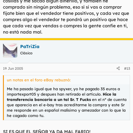
cosillas y me sacao algun dinerillo, y también he
cuenta con más del 98% de votos positivos emitidos por otros
usuarios, y además es considerado un power seller, título con el
comprado sin ningún problema, eso sí si vas a comprar
que eBay recompensa a sus vendedores más profesionales.
fijate bien que el vendedor tiene positivos, y cada vez que
"Realizo envíos a Japón, Estados Unidos, China, Polonia... Pero
compres algo el vendedor te pondrá un positivo que hace
el comprador más curioso que he tenido fue un señor de
que cada vez que vendas o compres la gente confie en ti,
Madagascar. Tuve que enviarle el paquete a través de una
no está nada mal.
compañía privada de transportes porque en Correos no me
dejaban asegurarlo", recuerda.
PaTriZia
Muy rentable. Javier López, madrileño de 36 años, ha
Clásico
terminado cerrando su pequeña empresa dedicada al reparto
de publicidad a domicilio porque "el negocio de las subastas
me resulta mucho más rentable". También coleccionista, hace
19 Jun 2005
#13
algo más de cinco años se inició en el mundo de eBay gracias
a la sugerencia de un buen amigo. "Los discos no tienen un
un notas en el foro eBay rebuznó:
precio establecido. Por ejemplo, hace poco subasté un single
de U2 por 500 dólares y a la semana siguiente vendí el mismo
Me ha pasado igual que ha spyxer, yo he pagado 35 euros a
tema por sólo 25. En el mundo de las subastas, los beneficios
importexport05 y despues han retirado el articulo.
Hice la
muchas veces dependen de la competitividad y el afán de los
transferencia bancaria a un tal Sr. T Fucks
en el nº de cuenta
compradores", explica. Javier consigue desenvolverse en casa
que aparecia en el e-bay tras acreditarme la compra y este Sr
gracias a la ayuda de su esposa, quien le ayuda a responder
me responde en un español malísimo y amezador con lo que la
unos 100 e-mails diarios, a embalar los envíos y a ordenar los
he cagado como tu.
discos por categorías. "En mi casa ya no hay espacio para
tanta música. Además, no sólo me dedico a vender. Hay
muchos discos de los que no quiero deshacerme, y también
SI ES QUE EL SEÑOR YA DA MAL FARIO!