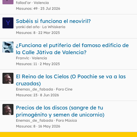
De vendedor a comprador
follad’or
Valencia
Masunos
49
25 Jul 2026
Nacido en 2002, el portal de subastas de eBay España
Sabéis si funciona el neoviril?
Y
(
www.ebay.es
) sigue la pauta de sus 31 web hermanas
yonki del año
La Whiskería
internacionales. Su dirección corre a cargo de María Calvo, una
Masunos
8
22 Mar 2025
economista especializada en marketing de artículos de lujo,
bienes de consumo masivo y servicios. Calvo no es
¿Funciona el putiferio del famoso edificio de
precisamente una novata en las lides de la compraventa entre
la Calle Játiva de Valencia?
particulares en Internet, por muy novedosa que ésta parezca.
Con anterioridad asumió la dirección general de iBazar.es, tras
Franvlc
Valencia
haber recalado en Telepizza como directora de Marketing. La
Masunos
11
2 May 2025
web española ha sido pionera en materia de subastas de arte
en Internet, al lograr, en 2003, un acuerdo con la Sala Retiro
El Reino de los Cielos (O Poochie se va a las
Caja Madrid gracias al cual ya se han subastado un Picasso y
cruzadas)
un Dalí. No obstante, el mayor impacto mediático obtenido por
Enemas_de_fabada
Foro Cine
el portal de subastas fue el que generó la boda entre el
Masunos
23
8 Jun 2026
Príncipe Felipe y Doña Letizia. En aquel entonces llegaron a
ponerse a la venta balcones desde donde contemplar el paso
Precios de los discos (sangre de tu
de la comitiva por las calles madrileñas que formaban parte del
recorrido. También se vendieron multitud de artículos
primogénito y semen de unicornio)
relacionados con el acontecimiento.
Enemas_de_fabada
Foro Música
Masunos
8
16 May 2026