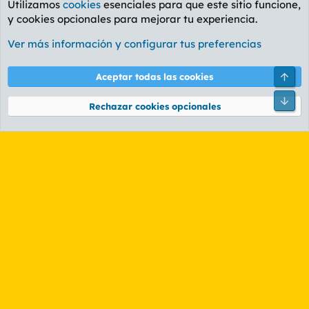
Utilizamos
cookies
esenciales para que este sitio funcione,
y cookies opcionales para mejorar tu experiencia.
Foro Informática y Videojuegos
Ver más información y configurar tus preferencias
Cookies
PL OLDSTYLE AMARILLO
Cambiar fuente
Español (ES)
Arri
Aceptar todas las cookies
Contáctanos
Términos y reglas
Política de privacidad
Ayuda
R
Pie
S
Rechazar cookies opcionales
S
®
Community platform by XenForo
© 2010-2026 XenForo Ltd.