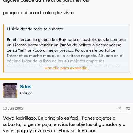
alguien puede darme unos parametros?
t
o
e
pongo aqui un articulo q he visto
m
a
El sitio donde todo se subasta
En el mercadillo global de eBay todo es posible: desde comprar
un Picasso hasta vender un jamón de bellota o desprenderse
de su “jet” privado al mejor precio… Porque este portal de
Internet es mucho más que un exitoso negocio. Situado en el
décimo lugar de la lista de las 40 mejores empresas
tecnológicas confeccionada por la revista “Wired”, el mayor
Haz clic para expandir...
sitio de subastas del mundo, que ha supuesto un boom en
España, ha revolucionado la compraventa entre particulares. El
pasado año, sus usuarios intercambiaron artículos por valor de
Silas
11.828 millones de euros. ¿Es el final de las tiendas y los
intermediarios?
Clásico
10 Jun 2005
#2
Vaya ladrillazo. En principio es facil. Pones objetos a
subasta, la gente puja, envias los objetos al ganador y a
veces paga y a veces no. Ebay se lleva una
por Lissi Sánchez fotografías de Rosa Muñoz