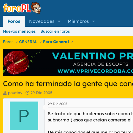
Foros
Novedades
Miembros
Nuevos mensajes
Buscar en foros
Foros
GENERAL
Foro General
Como ha terminado la gente que con
I
F
poutiav
29 Dic 2005
n
e
i
c
29 Dic 2005
c
P
h
Se trata de que hablemos sobre como ha
i
a
a
d
subnormal) esos que creian comerse e
d
e
o
i
De mis conocidos el que mejor ha termi