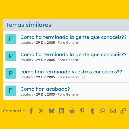
Temas similares
Como ha terminado la gente que conoceis??
P
poutiav
29 Dic 2005
Foro General
Como ha terminado la gente que conoceis??
P
poutiav
29 Dic 2005
Foro General
como han terminado vuestros conocidos??
P
poutiav
29 Dic 2005
Foro General
2
Como han acabado?
P
poutiav
29 Dic 2005
Foro General
Facebook
X
Bluesky
LinkedIn
Reddit
Pinterest
Tumblr
WhatsApp
Email
E
Compartir: