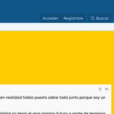
Acceder
Regístrate
Buscar
#1
(en realidad había puesto sobre todo junto porque soy un
alidad no tenia el mas minimo futuro a parte de terminar