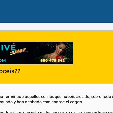
oceis??
 terminado aquellos con los que habeis crecido, sobre todo 
l mundo y han acabado comiendose el cagao.
nado es uno que esta en technocasa, casi na, pero este en re