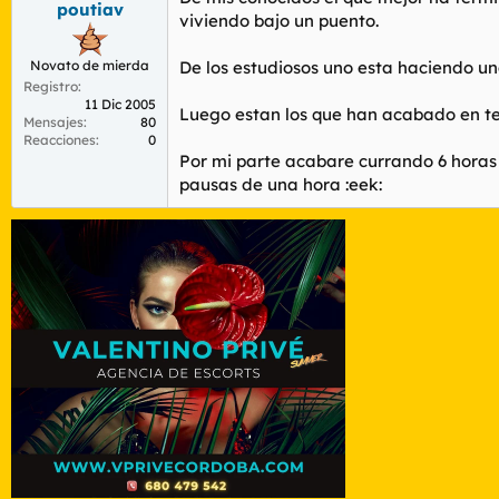
poutiav
r
n
viviendo bajo un puento.
d
i
e
c
Novato de mierda
De los estudiosos uno esta haciendo u
l
i
Registro
t
o
11 Dic 2005
e
Luego estan los que han acabado en te
Mensajes
80
m
Reacciones
0
a
Por mi parte acabare currando 6 horas 
pausas de una hora :eek: