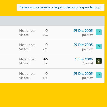
Debes iniciar sesión o registrarte para responder aquí.
Masunos
0
29 Dic 2005
P
Visitas
703
poutiav
Masunos
0
29 Dic 2005
P
Visitas
771
poutiav
Masunos
46
3 Ene 2006
Visitas
4K
Juvenal
Masunos
0
29 Dic 2005
P
Visitas
875
poutiav