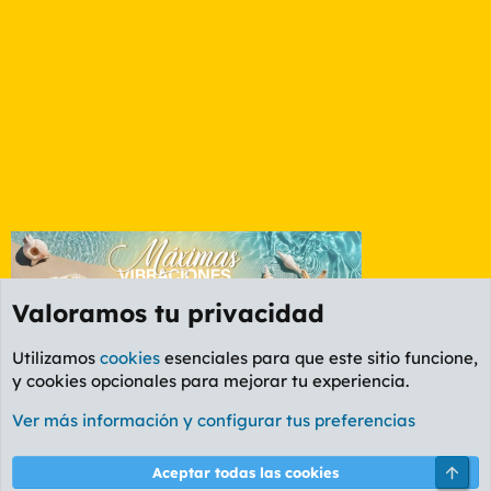
Valoramos tu privacidad
Utilizamos
cookies
esenciales para que este sitio funcione,
y cookies opcionales para mejorar tu experiencia.
Foro Música
Ver más información y configurar tus preferencias
Cookies
PL OLDSTYLE AMARILLO
Cambiar fuente
Español (ES)
Arri
Aceptar todas las cookies
Contáctanos
Términos y reglas
Política de privacidad
Ayuda