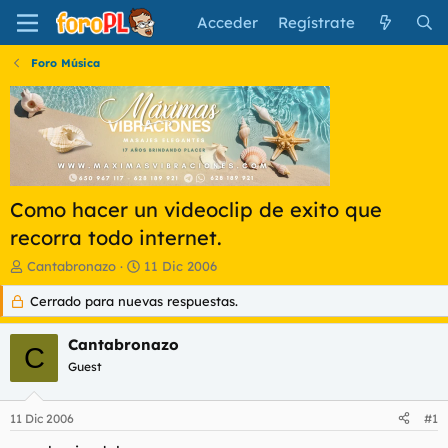
Acceder
Regístrate
Foro Música
Como hacer un videoclip de exito que
recorra todo internet.
I
F
Cantabronazo
11 Dic 2006
n
e
Cerrado para nuevas respuestas.
i
c
c
h
i
a
Cantabronazo
C
a
d
Guest
d
e
o
i
r
n
11 Dic 2006
#1
d
i
e
c