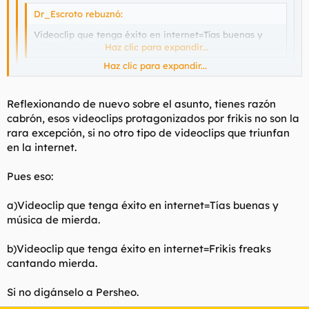
Dr_Escroto rebuznó:
Videoclip que tenga éxito en internet=Tías buenas y
música de mierda.
Haz clic para expandir...
Haz clic para expandir...
No llegué a ver el video del opá entero nunca, pero juraría
que no sale ninguna tia buena y tuvo bastante extito.
Haz clic para expandir...
Reflexionando de nuevo sobre el asunto, tienes razón
cabrón, esos videoclips protagonizados por frikis no son la
La excepción que confirma la menstruación, hamijo.
rara excepción, si no otro tipo de videoclips que triunfan
en la internet.
Pues eso:
a)Videoclip que tenga éxito en internet=Tías buenas y
música de mierda.
b)Videoclip que tenga éxito en internet=Frikis freaks
cantando mierda.
Si no digánselo a Persheo.