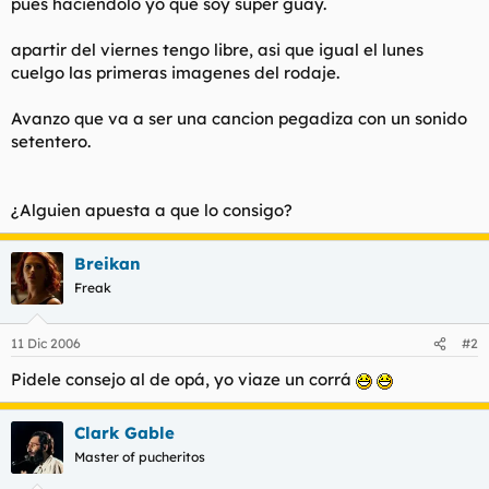
pues haciendolo yo que soy super guay.
l
i
t
o
apartir del viernes tengo libre, asi que igual el lunes
e
cuelgo las primeras imagenes del rodaje.
m
a
Avanzo que va a ser una cancion pegadiza con un sonido
setentero.
¿Alguien apuesta a que lo consigo?
Breikan
Freak
11 Dic 2006
#2
Pidele consejo al de
opá, yo viaze un corrá
Clark Gable
Master of pucheritos