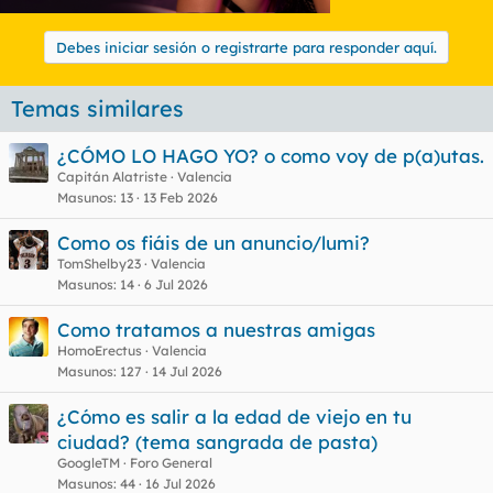
Debes iniciar sesión o registrarte para responder aquí.
Temas similares
¿CÓMO LO HAGO YO? o como voy de p(a)utas.
Capitán Alatriste
Valencia
Masunos
13
13 Feb 2026
Como os fiáis de un anuncio/lumi?
TomShelby23
Valencia
Masunos
14
6 Jul 2026
Como tratamos a nuestras amigas
HomoErectus
Valencia
Masunos
127
14 Jul 2026
¿Cómo es salir a la edad de viejo en tu
ciudad? (tema sangrada de pasta)
GoogleTM
Foro General
Masunos
44
16 Jul 2026