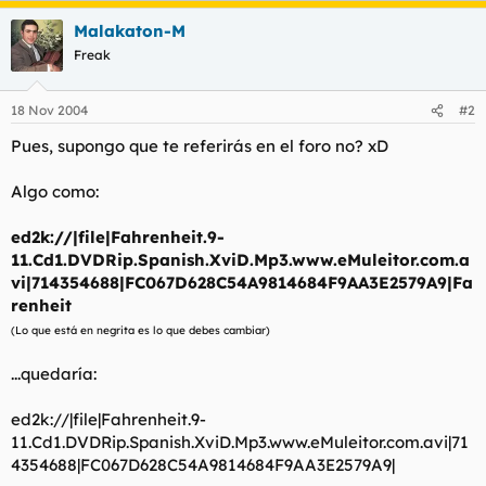
t
o
e
Malakaton-M
m
Freak
a
18 Nov 2004
#2
Pues, supongo que te referirás en el foro no? xD
Algo como:
ed2k://|file|Fahrenheit.9-
11.Cd1.DVDRip.Spanish.XviD.Mp3.www.eMuleitor.com.a
vi|714354688|FC067D628C54A9814684F9AA3E2579A9|Fa
renheit
(Lo que está en negrita es lo que debes cambiar)
...quedaría:
ed2k://|file|Fahrenheit.9-
11.Cd1.DVDRip.Spanish.XviD.Mp3.www.eMuleitor.com.avi|71
4354688|FC067D628C54A9814684F9AA3E2579A9|