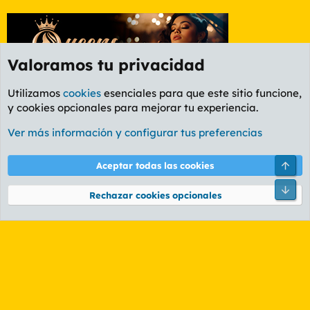
Valoramos tu privacidad
Utilizamos
cookies
esenciales para que este sitio funcione,
y cookies opcionales para mejorar tu experiencia.
Foro Informática y Videojuegos
Ver más información y configurar tus preferencias
Cookies
PL OLDSTYLE AMARILLO
Cambiar fuente
Español (ES)
Arri
Aceptar todas las cookies
Contáctanos
Términos y reglas
Política de privacidad
Ayuda
R
Pie
S
Rechazar cookies opcionales
S
®
Community platform by XenForo
© 2010-2026 XenForo Ltd.