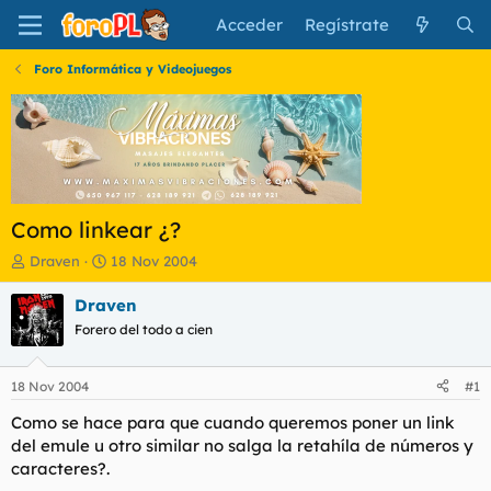
Acceder
Regístrate
Foro Informática y Videojuegos
Como linkear ¿?
I
F
Draven
18 Nov 2004
n
e
i
c
Draven
c
h
Forero del todo a cien
i
a
a
d
d
e
18 Nov 2004
#1
o
i
r
n
Como se hace para que cuando queremos poner un link
d
i
del emule u otro similar no salga la retahíla de números y
e
c
caracteres?.
l
i